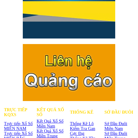
TRỰC TIẾP
KẾT QUẢ XỔ
THỐNG KÊ
SỚ ĐẦU ĐUÔI
KQXS
SỐ
Kết Quả Xổ Số
Trực tiếp Xổ Số
Thống Kê Lô
Sớ Đầu Đuôi
Miền Nam
MIỀN NAM
Kiểm Tra Gan
Miền Nam
Kết Quả Xổ Số
Trực tiếp Xổ Số
Cực Đại
Sớ Đầu Đuôi
Miền Trung