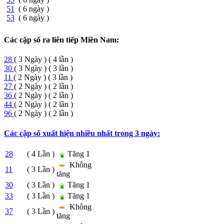
51
( 6 ngày )
53
( 6 ngày )
Các cặp số ra liên tiếp Miền Nam:
28
( 3 Ngày ) ( 4 lần )
30
( 3 Ngày ) ( 3 lần )
11
( 2 Ngày ) ( 3 lần )
27
( 2 Ngày ) ( 2 lần )
36
( 2 Ngày ) ( 2 lần )
44
( 2 Ngày ) ( 2 lần )
96
( 2 Ngày ) ( 2 lần )
Các cặp số xuất hiện nhiều nhất trong 3 ngày:
28
( 4 Lần )
Tăng 1
Không
11
( 3 Lần )
tăng
30
( 3 Lần )
Tăng 1
33
( 3 Lần )
Tăng 1
Không
37
( 3 Lần )
tăng