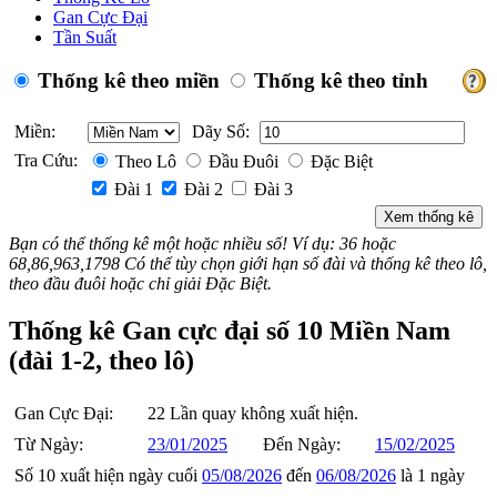
Gan Cực Đại
Tần Suất
Thống kê theo miền
Thống kê theo tỉnh
Miền:
Dãy Số:
Tra Cứu:
Theo Lô
Đầu Đuôi
Đặc Biệt
Đài 1
Đài 2
Đài 3
Bạn có thể thống kê một hoặc nhiều số! Ví dụ: 36 hoặc
68,86,963,1798 Có thể tùy chọn giới hạn số đài và thống kê theo lô,
theo đầu đuôi hoặc chỉ giải Đặc Biệt.
Thống kê Gan cực đại số 10 Miền Nam
(đài 1-2, theo lô)
Gan Cực Đại:
22 Lần quay không xuất hiện.
Từ Ngày:
23/01/2025
Đến Ngày:
15/02/2025
Số 10 xuất hiện ngày cuối
05/08/2026
đến
06/08/2026
là 1 ngày