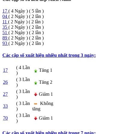
17
( 4 Ngày ) ( 5 lần )
04
( 2 Ngày ) ( 2 lần )
11
( 2 Ngày ) ( 2 lần )
35
( 2 Ngày ) ( 2 lần )
51
( 2 Ngày ) ( 2 lần )
89
( 2 Ngày ) ( 2 lần )
93
( 2 Ngày ) ( 2 lần )
Các cặp số xuất hiện nhiều nhất trong 3 ngày:
( 4 Lần
17
Tăng 1
)
( 3 Lần
26
Tăng 2
)
( 3 Lần
27
Giảm 1
)
( 3 Lần
Không
33
)
tăng
( 3 Lần
70
Giảm 1
)
Các cặp số xuất hiện nhiều nhất trong 7 ngày: