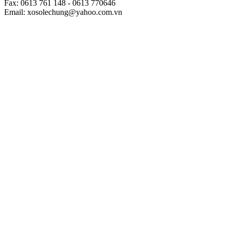
Fax: 0613 761 148 - 0613 770646
Email: xosolechung@yahoo.com.vn