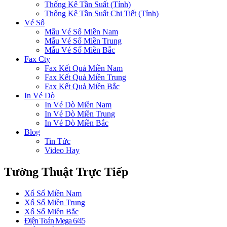
Thống Kê Tần Suất (Tỉnh)
Thống Kê Tần Suất Chi Tiết (Tỉnh)
Vé Số
Mẫu Vé Số Miền Nam
Mẫu Vé Số Miền Trung
Mẫu Vé Số Miền Bắc
Fax Cty
Fax Kết Quả Miền Nam
Fax Kết Quả Miền Trung
Fax Kết Quả Miền Bắc
In Vé Dò
In Vé Dò Miền Nam
In Vé Dò Miền Trung
In Vé Dò Miền Bắc
Blog
Tin Tức
Video Hay
Tường Thuật Trực Tiếp
Xổ Số Miền Nam
Xổ Số Miền Trung
Xổ Số Miền Bắc
Điện Toán Mega 6/45