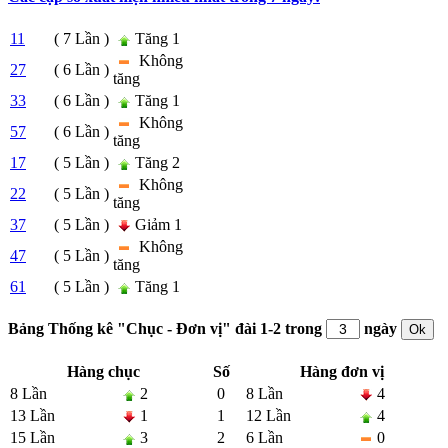
11
( 7 Lần )
Tăng 1
Không
27
( 6 Lần )
tăng
33
( 6 Lần )
Tăng 1
Không
57
( 6 Lần )
tăng
17
( 5 Lần )
Tăng 2
Không
22
( 5 Lần )
tăng
37
( 5 Lần )
Giảm 1
Không
47
( 5 Lần )
tăng
61
( 5 Lần )
Tăng 1
Bảng Thống kê "Chục - Đơn vị" đài 1-2 trong
ngày
Hàng chục
Số
Hàng đơn vị
8 Lần
2
0
8 Lần
4
13 Lần
1
1
12 Lần
4
15 Lần
3
2
6 Lần
0