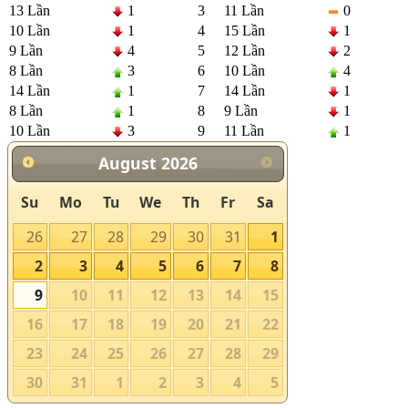
13 Lần
1
3
11 Lần
0
10 Lần
1
4
15 Lần
1
9 Lần
4
5
12 Lần
2
8 Lần
3
6
10 Lần
4
14 Lần
1
7
14 Lần
1
8 Lần
1
8
9 Lần
1
10 Lần
3
9
11 Lần
1
August
2026
Su
Mo
Tu
We
Th
Fr
Sa
26
27
28
29
30
31
1
2
3
4
5
6
7
8
9
10
11
12
13
14
15
16
17
18
19
20
21
22
23
24
25
26
27
28
29
30
31
1
2
3
4
5