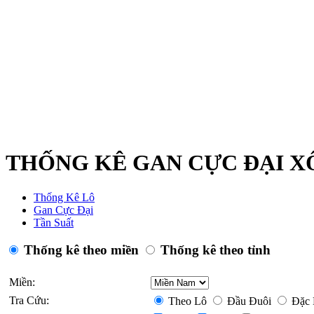
THỐNG KÊ GAN CỰC ĐẠI XỔ
Thống Kê Lô
Gan Cực Đại
Tần Suất
Thống kê theo miền
Thống kê theo tỉnh
Miền:
Tra Cứu:
Theo Lô
Đầu Đuôi
Đặc 