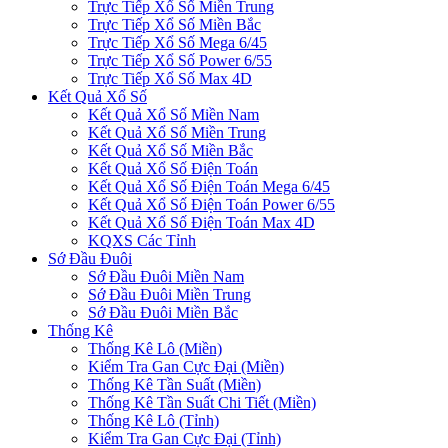
Trực Tiếp Xổ Số Miền Trung
Trực Tiếp Xổ Số Miền Bắc
Trực Tiếp Xổ Số Mega 6/45
Trực Tiếp Xổ Số Power 6/55
Trực Tiếp Xổ Số Max 4D
Kết Quả Xổ Số
Kết Quả Xổ Số Miền Nam
Kết Quả Xổ Số Miền Trung
Kết Quả Xổ Số Miền Bắc
Kết Quả Xổ Số Điện Toán
Kết Quả Xổ Số Điện Toán Mega 6/45
Kết Quả Xổ Số Điện Toán Power 6/55
Kết Quả Xổ Số Điện Toán Max 4D
KQXS Các Tỉnh
Sớ Đầu Đuôi
Sớ Đầu Đuôi Miền Nam
Sớ Đầu Đuôi Miền Trung
Sớ Đầu Đuôi Miền Bắc
Thống Kê
Thống Kê Lô (Miền)
Kiểm Tra Gan Cực Đại (Miền)
Thống Kê Tần Suất (Miền)
Thống Kê Tần Suất Chi Tiết (Miền)
Thống Kê Lô (Tỉnh)
Kiểm Tra Gan Cực Đại (Tỉnh)