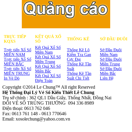
TRỰC TIẾP
KẾT QUẢ XỔ
THỐNG KÊ
SỚ ĐẦU ĐUÔI
KQXS
SỐ
Kết Quả Xổ Số
Trực tiếp Xổ Số
Thống Kê Lô
Sớ Đầu Đuôi
Miền Nam
MIỀN NAM
Kiểm Tra Gan
Miền Nam
Kết Quả Xổ Số
Trực tiếp Xổ Số
Cực Đại
Sớ Đầu Đuôi
Miền Trung
MIỀN BẮC
Thống Kê Tần
Miền Trung
Kết Quả Xổ Số
Trực tiếp Xổ Số
Suất
Sớ Đầu Đuôi
Miền Bắc
MIỀN TRUNG
Thống Kê Tần
Miền Bắc
Kết Quả Xổ Số
In Vé Dò
Suất Chi Tiết
Liên Hệ
Điện Toán
Copyright ©2014 Le Chung™ All right Reserved
Hệ Thống Đại Lý Vé Số Kiến Thiết Lê Chung
Trụ sở chính : 362 QL1 Dầu Giây, Thống Nhất, Đồng Nai
ĐỔI VÉ SỐ TRÚNG THƯỞNG 094 336 8989
Điện thoại: 0613 762 046
Fax: 0613 761 148 - 0613 770646
Email: xosolechung@yahoo.com.vn