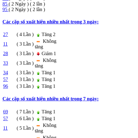
85
( 2 Ngày ) ( 2 lần )
95
( 2 Ngày ) ( 2 lần )
Các cặp số xuất hiện nhiều nhất trong 3 ngày:
27
( 4 Lần )
Tăng 2
Không
11
( 3 Lần )
tăng
28
( 3 Lần )
Giảm 1
Không
33
( 3 Lần )
tăng
34
( 3 Lần )
Tăng 1
57
( 3 Lần )
Tăng 1
96
( 3 Lần )
Tăng 1
Các cặp số xuất hiện nhiều nhất trong 7 ngày:
69
( 7 Lần )
Tăng 1
57
( 6 Lần )
Tăng 1
Không
11
( 5 Lần )
tăng
Không