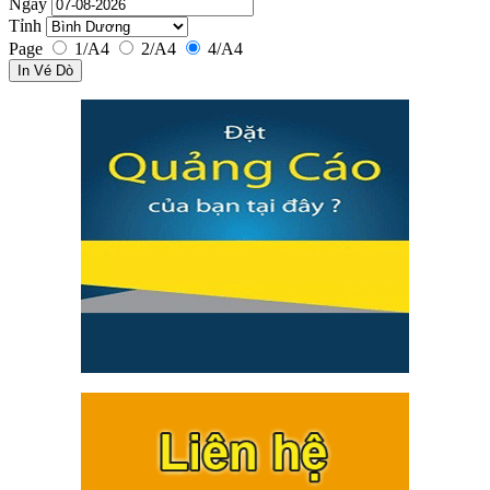
Ngày
Tỉnh
Page
1/A4
2/A4
4/A4