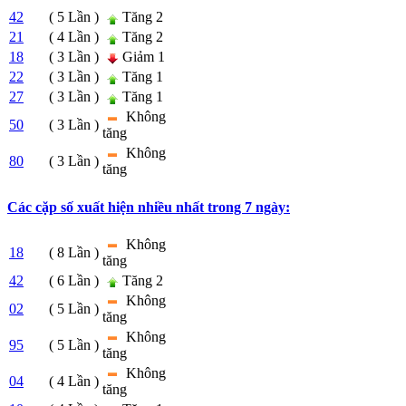
42
( 5 Lần )
Tăng 2
21
( 4 Lần )
Tăng 2
18
( 3 Lần )
Giảm 1
22
( 3 Lần )
Tăng 1
27
( 3 Lần )
Tăng 1
Không
50
( 3 Lần )
tăng
Không
80
( 3 Lần )
tăng
Các cặp số xuất hiện nhiều nhất trong 7 ngày:
Không
18
( 8 Lần )
tăng
42
( 6 Lần )
Tăng 2
Không
02
( 5 Lần )
tăng
Không
95
( 5 Lần )
tăng
Không
04
( 4 Lần )
tăng