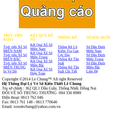
TRỰC TIẾP
KẾT QUẢ XỔ
THỐNG KÊ
SỚ ĐẦU ĐUÔI
KQXS
SỐ
Kết Quả Xổ Số
Trực tiếp Xổ Số
Thống Kê Lô
Sớ Đầu Đuôi
Miền Nam
MIỀN NAM
Kiểm Tra Gan
Miền Nam
Kết Quả Xổ Số
Trực tiếp Xổ Số
Cực Đại
Sớ Đầu Đuôi
Miền Trung
MIỀN BẮC
Thống Kê Tần
Miền Trung
Kết Quả Xổ Số
Trực tiếp Xổ Số
Suất
Sớ Đầu Đuôi
Miền Bắc
MIỀN TRUNG
Thống Kê Tần
Miền Bắc
Kết Quả Xổ Số
In Vé Dò
Suất Chi Tiết
Liên Hệ
Điện Toán
Copyright ©2014 Le Chung™ All right Reserved
Hệ Thống Đại Lý Vé Số Kiến Thiết Lê Chung
Trụ sở chính : 362 QL1 Dầu Giây, Thống Nhất, Đồng Nai
ĐỔI VÉ SỐ TRÚNG THƯỞNG 094 336 8989
Điện thoại: 0613 762 046
Fax: 0613 761 148 - 0613 770646
Email: xosolechung@yahoo.com.vn