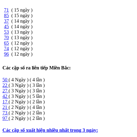
71
( 15 ngày )
85
( 15 ngày )
37
( 14 ngày )
45
( 14 ngày )
53
( 13 ngày )
70
( 13 ngày )
65
( 12 ngày )
74
( 12 ngày )
96
( 12 ngày )
Các cặp số ra liên tiếp Miền Bắc:
50
( 4 Ngày ) ( 4 lần )
22
( 3 Ngày ) ( 3 lần )
27
( 3 Ngày ) ( 3 lần )
42
( 3 Ngày ) ( 5 lần )
17
( 2 Ngày ) ( 2 lần )
21
( 2 Ngày ) ( 4 lần )
73
( 2 Ngày ) ( 2 lần )
97
( 2 Ngày ) ( 2 lần )
Các cặp số xuất hiện nhiều nhất trong 3 ngày: