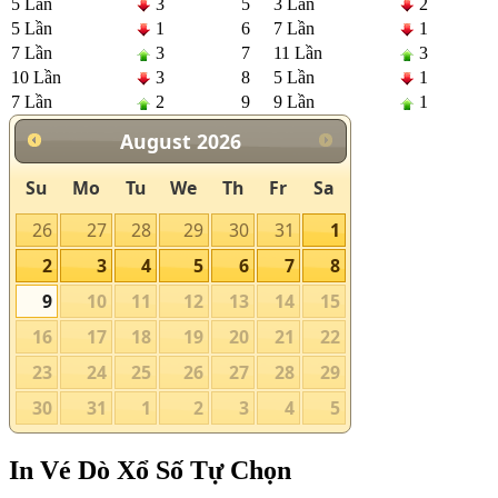
5 Lần
3
5
3 Lần
2
5 Lần
1
6
7 Lần
1
7 Lần
3
7
11 Lần
3
10 Lần
3
8
5 Lần
1
7 Lần
2
9
9 Lần
1
August
2026
Su
Mo
Tu
We
Th
Fr
Sa
26
27
28
29
30
31
1
2
3
4
5
6
7
8
9
10
11
12
13
14
15
16
17
18
19
20
21
22
23
24
25
26
27
28
29
30
31
1
2
3
4
5
In Vé Dò Xổ Số Tự Chọn