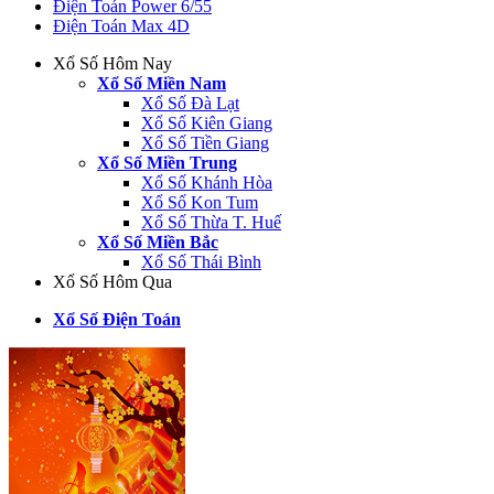
Điện Toán Power 6/55
Điện Toán Max 4D
Xổ Số Hôm Nay
Xổ Số Miền Nam
Xổ Số Đà Lạt
Xổ Số Kiên Giang
Xổ Số Tiền Giang
Xổ Số Miền Trung
Xổ Số Khánh Hòa
Xổ Số Kon Tum
Xổ Số Thừa T. Huế
Xổ Số Miền Bắc
Xổ Số Thái Bình
Xổ Số Hôm Qua
Xổ Số Điện Toán