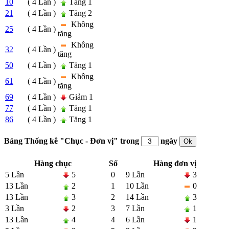
10
( 4 Lần )
Tăng 1
21
( 4 Lần )
Tăng 2
Không
25
( 4 Lần )
tăng
Không
32
( 4 Lần )
tăng
50
( 4 Lần )
Tăng 1
Không
61
( 4 Lần )
tăng
69
( 4 Lần )
Giảm 1
77
( 4 Lần )
Tăng 1
86
( 4 Lần )
Tăng 1
Bảng Thống kê "Chục - Đơn vị" trong
ngày
Hàng chục
Số
Hàng đơn vị
5 Lần
5
0
9 Lần
3
13 Lần
2
1
10 Lần
0
13 Lần
3
2
14 Lần
3
3 Lần
2
3
7 Lần
1
13 Lần
4
4
6 Lần
1