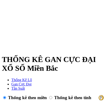
THỐNG KÊ GAN CỰC ĐẠI
XỔ SỐ Miền Bắc
Thống Kê Lô
Gan Cực Đại
Tần Suất
Thống kê theo miền
Thống kê theo tỉnh