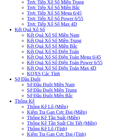
Trực Tiếp Xổ Số Miền Trung
Trực Tiếp Xổ Số Miền Bắc
Trực Tiếp Xổ Số Mega 6/45
Trực Tiếp Xổ Số Power 6/55
Trực Tiếp Xổ Số Max 4D
Kết Quả Xổ Số
Kết Quả Xổ Số Miền Nam
Kết Quả Xổ Số Miền Trung
Kết Quả Xổ Số Miền Bắc
Kết Quả Xổ Số Điện Toán
Kết Quả Xổ Số Điện Toán Mega 6/45
Kết Quả Xổ Số Điện Toán Power 6/55
Kết Quả Xổ Số Điện Toán Max 4D
KQXS Các Tỉnh
Sớ Đầu Đuôi
Sớ Đầu Đuôi Miền Nam
Sớ Đầu Đuôi Miền Trung
Sớ Đầu Đuôi Miền Bắc
Thống Kê
Thống Kê Lô (Miền)
Kiểm Tra Gan Cực Đại (Miền)
Thống Kê Tần Suất (Miền)
Thống Kê Tần Suất Chi Tiết (Miền)
Thống Kê Lô (Tỉnh)
Kiểm Tra Gan Cực Đại (Tỉnh)