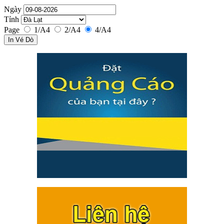
Ngày
Tỉnh
Page
1/A4
2/A4
4/A4