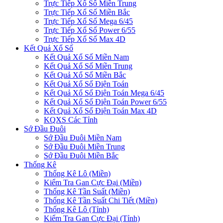
Trực Tiếp Xổ Số Miền Trung
Trực Tiếp Xổ Số Miền Bắc
Trực Tiếp Xổ Số Mega 6/45
Trực Tiếp Xổ Số Power 6/55
Trực Tiếp Xổ Số Max 4D
Kết Quả Xổ Số
Kết Quả Xổ Số Miền Nam
Kết Quả Xổ Số Miền Trung
Kết Quả Xổ Số Miền Bắc
Kết Quả Xổ Số Điện Toán
Kết Quả Xổ Số Điện Toán Mega 6/45
Kết Quả Xổ Số Điện Toán Power 6/55
Kết Quả Xổ Số Điện Toán Max 4D
KQXS Các Tỉnh
Sớ Đầu Đuôi
Sớ Đầu Đuôi Miền Nam
Sớ Đầu Đuôi Miền Trung
Sớ Đầu Đuôi Miền Bắc
Thống Kê
Thống Kê Lô (Miền)
Kiểm Tra Gan Cực Đại (Miền)
Thống Kê Tần Suất (Miền)
Thống Kê Tần Suất Chi Tiết (Miền)
Thống Kê Lô (Tỉnh)
Kiểm Tra Gan Cực Đại (Tỉnh)