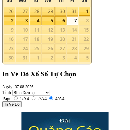
Su
Mo
Tu
We
Th
Fr
Sa
26
27
28
29
30
31
1
2
3
4
5
6
7
8
9
10
11
12
13
14
15
16
17
18
19
20
21
22
23
24
25
26
27
28
29
30
31
1
2
3
4
5
In Vé Dò Xổ Số Tự Chọn
Ngày
Tỉnh
Page
1/A4
2/A4
4/A4