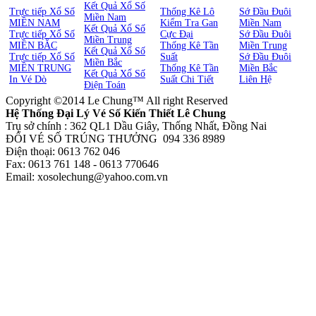
Kết Quả Xổ Số
Trực tiếp Xổ Số
Thống Kê Lô
Sớ Đầu Đuôi
Miền Nam
MIỀN NAM
Kiểm Tra Gan
Miền Nam
Kết Quả Xổ Số
Trực tiếp Xổ Số
Cực Đại
Sớ Đầu Đuôi
Miền Trung
MIỀN BẮC
Thống Kê Tần
Miền Trung
Kết Quả Xổ Số
Trực tiếp Xổ Số
Suất
Sớ Đầu Đuôi
Miền Bắc
MIỀN TRUNG
Thống Kê Tần
Miền Bắc
Kết Quả Xổ Số
In Vé Dò
Suất Chi Tiết
Liên Hệ
Điện Toán
Copyright ©2014 Le Chung™ All right Reserved
Hệ Thống Đại Lý Vé Số Kiến Thiết Lê Chung
Trụ sở chính : 362 QL1 Dầu Giây, Thống Nhất, Đồng Nai
ĐỔI VÉ SỐ TRÚNG THƯỞNG 094 336 8989
Điện thoại: 0613 762 046
Fax: 0613 761 148 - 0613 770646
Email: xosolechung@yahoo.com.vn