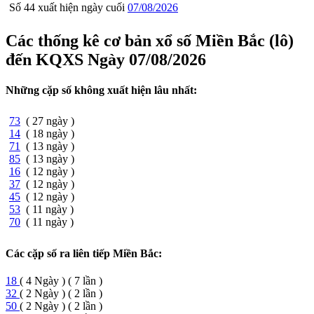
Số 44 xuất hiện ngày cuối
07/08/2026
Các thống kê cơ bản xổ số Miền Bắc (lô)
đến KQXS Ngày 07/08/2026
Những cặp số không xuất hiện lâu nhất:
73
( 27 ngày )
14
( 18 ngày )
71
( 13 ngày )
85
( 13 ngày )
16
( 12 ngày )
37
( 12 ngày )
45
( 12 ngày )
53
( 11 ngày )
70
( 11 ngày )
Các cặp số ra liên tiếp Miền Bắc:
18
( 4 Ngày ) ( 7 lần )
32
( 2 Ngày ) ( 2 lần )
50
( 2 Ngày ) ( 2 lần )