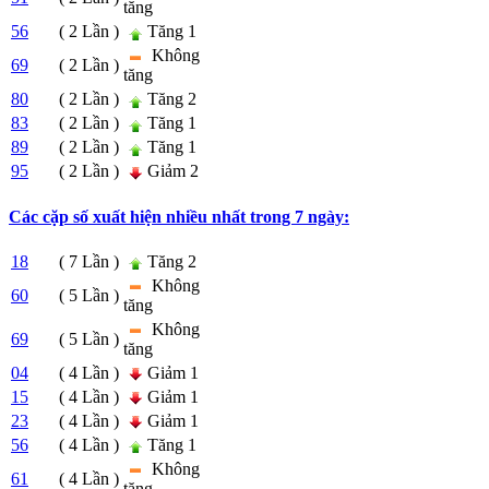
tăng
56
( 2 Lần )
Tăng 1
Không
69
( 2 Lần )
tăng
80
( 2 Lần )
Tăng 2
83
( 2 Lần )
Tăng 1
89
( 2 Lần )
Tăng 1
95
( 2 Lần )
Giảm 2
Các cặp số xuất hiện nhiều nhất trong 7 ngày:
18
( 7 Lần )
Tăng 2
Không
60
( 5 Lần )
tăng
Không
69
( 5 Lần )
tăng
04
( 4 Lần )
Giảm 1
15
( 4 Lần )
Giảm 1
23
( 4 Lần )
Giảm 1
56
( 4 Lần )
Tăng 1
Không
61
( 4 Lần )
tăng