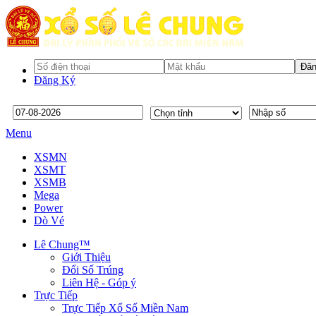
Đăng Ký
Menu
XSMN
XSMT
XSMB
Mega
Power
Dò Vé
Lê Chung™
Giới Thiệu
Đổi Số Trúng
Liên Hệ - Góp ý
Trực Tiếp
Trực Tiếp Xổ Số Miền Nam