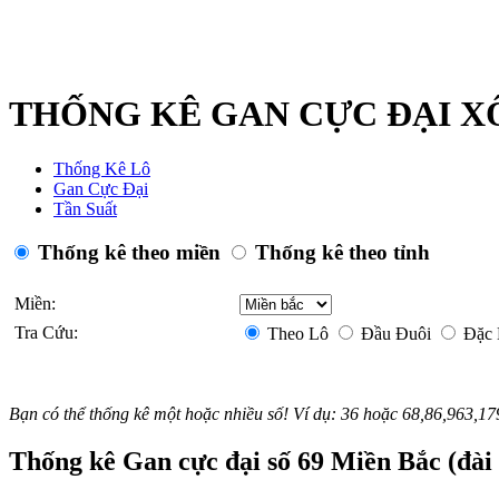
THỐNG KÊ GAN CỰC ĐẠI XỔ
Thống Kê Lô
Gan Cực Đại
Tần Suất
Thống kê theo miền
Thống kê theo tỉnh
Miền:
Tra Cứu:
Theo Lô
Đầu Đuôi
Đặc 
Bạn có thể thống kê một hoặc nhiều số! Ví dụ: 36 hoặc 68,86,963,1798
Thống kê Gan cực đại số 69 Miền Bắc (đài 1