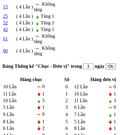
Không
15
( 4 Lần )
tăng
25
( 4 Lần )
Tăng 1
32
( 4 Lần )
Tăng 1
42
( 4 Lần )
Tăng 1
Không
61
( 4 Lần )
tăng
Không
80
( 4 Lần )
tăng
Bảng Thống kê "Chục - Đơn vị" trong
ngày
Hàng chục
Số
Hàng đơn vị
0
10 Lần
0
12 Lần
0
11 Lần
1
1
10 Lần
1
10 Lần
5
2
11 Lần
3
5 Lần
1
3
6 Lần
0
0
9 Lần
4
7 Lần
1
8 Lần
1
5
5 Lần
1
6 Lần
2
6
8 Lần
1
0