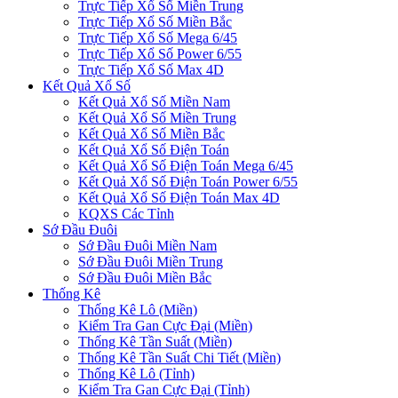
Trực Tiếp Xổ Số Miền Trung
Trực Tiếp Xổ Số Miền Bắc
Trực Tiếp Xổ Số Mega 6/45
Trực Tiếp Xổ Số Power 6/55
Trực Tiếp Xổ Số Max 4D
Kết Quả Xổ Số
Kết Quả Xổ Số Miền Nam
Kết Quả Xổ Số Miền Trung
Kết Quả Xổ Số Miền Bắc
Kết Quả Xổ Số Điện Toán
Kết Quả Xổ Số Điện Toán Mega 6/45
Kết Quả Xổ Số Điện Toán Power 6/55
Kết Quả Xổ Số Điện Toán Max 4D
KQXS Các Tỉnh
Sớ Đầu Đuôi
Sớ Đầu Đuôi Miền Nam
Sớ Đầu Đuôi Miền Trung
Sớ Đầu Đuôi Miền Bắc
Thống Kê
Thống Kê Lô (Miền)
Kiểm Tra Gan Cực Đại (Miền)
Thống Kê Tần Suất (Miền)
Thống Kê Tần Suất Chi Tiết (Miền)
Thống Kê Lô (Tỉnh)
Kiểm Tra Gan Cực Đại (Tỉnh)