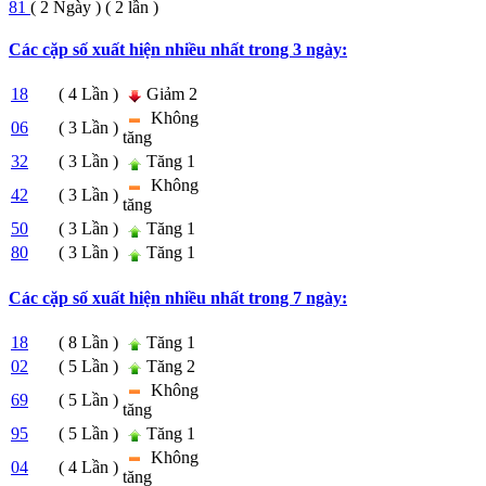
81
( 2 Ngày ) ( 2 lần )
Các cặp số xuất hiện nhiều nhất trong 3 ngày:
18
( 4 Lần )
Giảm 2
Không
06
( 3 Lần )
tăng
32
( 3 Lần )
Tăng 1
Không
42
( 3 Lần )
tăng
50
( 3 Lần )
Tăng 1
80
( 3 Lần )
Tăng 1
Các cặp số xuất hiện nhiều nhất trong 7 ngày:
18
( 8 Lần )
Tăng 1
02
( 5 Lần )
Tăng 2
Không
69
( 5 Lần )
tăng
95
( 5 Lần )
Tăng 1
Không
04
( 4 Lần )
tăng