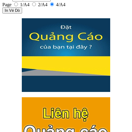
Page
1/A4
2/A4
4/A4