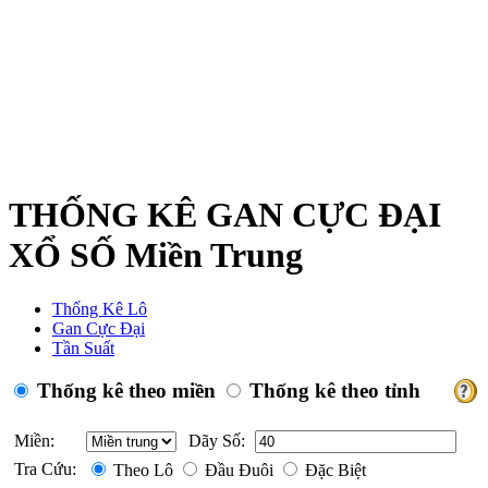
THỐNG KÊ GAN CỰC ĐẠI
XỔ SỐ Miền Trung
Thống Kê Lô
Gan Cực Đại
Tần Suất
Thống kê theo miền
Thống kê theo tỉnh
Miền:
Dãy Số:
Tra Cứu:
Theo Lô
Đầu Đuôi
Đặc Biệt