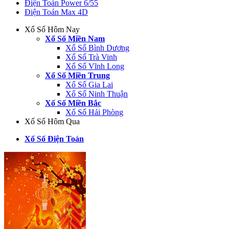
Điện Toán Power 6/55
Điện Toán Max 4D
Xổ Số Hôm Nay
Xổ Số Miền Nam
Xổ Số Bình Dương
Xổ Số Trà Vinh
Xổ Số Vĩnh Long
Xổ Số Miền Trung
Xổ Số Gia Lai
Xổ Số Ninh Thuận
Xổ Số Miền Bắc
Xổ Số Hải Phòng
Xổ Số Hôm Qua
Xổ Số Điện Toán