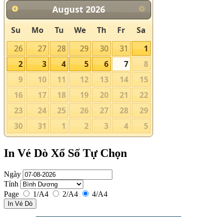
August
2026
Su
Mo
Tu
We
Th
Fr
Sa
26
27
28
29
30
31
1
2
3
4
5
6
7
8
9
10
11
12
13
14
15
16
17
18
19
20
21
22
23
24
25
26
27
28
29
30
31
1
2
3
4
5
In Vé Dò Xổ Số Tự Chọn
Ngày
Tỉnh
Page
1/A4
2/A4
4/A4