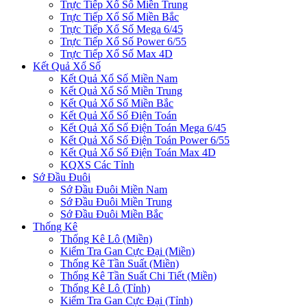
Trực Tiếp Xổ Số Miền Trung
Trực Tiếp Xổ Số Miền Bắc
Trực Tiếp Xổ Số Mega 6/45
Trực Tiếp Xổ Số Power 6/55
Trực Tiếp Xổ Số Max 4D
Kết Quả Xổ Số
Kết Quả Xổ Số Miền Nam
Kết Quả Xổ Số Miền Trung
Kết Quả Xổ Số Miền Bắc
Kết Quả Xổ Số Điện Toán
Kết Quả Xổ Số Điện Toán Mega 6/45
Kết Quả Xổ Số Điện Toán Power 6/55
Kết Quả Xổ Số Điện Toán Max 4D
KQXS Các Tỉnh
Sớ Đầu Đuôi
Sớ Đầu Đuôi Miền Nam
Sớ Đầu Đuôi Miền Trung
Sớ Đầu Đuôi Miền Bắc
Thống Kê
Thống Kê Lô (Miền)
Kiểm Tra Gan Cực Đại (Miền)
Thống Kê Tần Suất (Miền)
Thống Kê Tần Suất Chi Tiết (Miền)
Thống Kê Lô (Tỉnh)
Kiểm Tra Gan Cực Đại (Tỉnh)