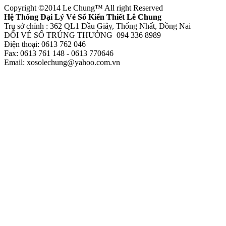
Copyright ©2014 Le Chung™ All right Reserved
Hệ Thống Đại Lý Vé Số Kiến Thiết Lê Chung
Trụ sở chính : 362 QL1 Dầu Giây, Thống Nhất, Đồng Nai
ĐỔI VÉ SỐ TRÚNG THƯỞNG 094 336 8989
Điện thoại: 0613 762 046
Fax: 0613 761 148 - 0613 770646
Email: xosolechung@yahoo.com.vn