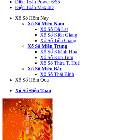
Điện Toán Power 6/55
Điện Toán Max 4D
Xổ Số Hôm Nay
Xổ Số Miền Nam
Xổ Số Đà Lạt
Xổ Số Kiên Giang
Xổ Số Tiền Giang
Xổ Số Miền Trung
Xổ Số Khánh Hòa
Xổ Số Kon Tum
Xổ Số Thừa T. Huế
Xổ Số Miền Bắc
Xổ Số Thái Bình
Xổ Số Hôm Qua
Xổ Số Điện Toán