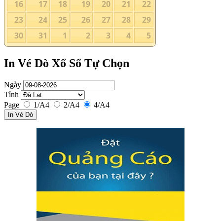
16
17
18
19
20
21
22
23
24
25
26
27
28
29
30
31
1
2
3
4
5
In Vé Dò Xổ Số Tự Chọn
Ngày
Tỉnh
Page
1/A4
2/A4
4/A4