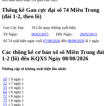
Thống kê Gan cực đại số 74 Miền Trung
(đài 1-2, theo lô)
Gan Cực Đại:
19 Lần quay không xuất hiện.
Từ Ngày:
06/02/2015
Đến Ngày:
26/02/2015
Số 74 xuất hiện ngày cuối
07/08/2026
đến
08/08/2026
là 1 ngày
Các thống kê cơ bản xổ số Miền Trung đài
1-2 (lô) đến KQXS Ngày 08/08/2026
Những cặp số không xuất hiện lâu nhất:
10
( 9 ngày )
12
( 7 ngày )
53
( 6 ngày )
64
( 6 ngày )
72
( 6 ngày )
73
( 6 ngày )
15
( 5 ngày )