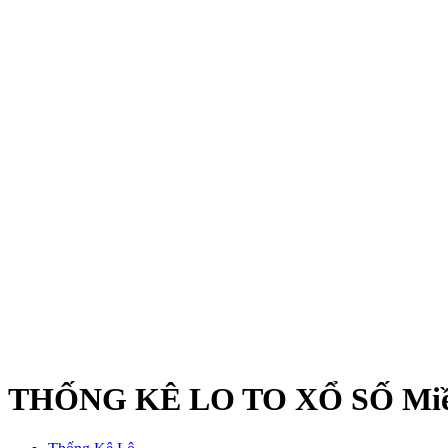
THỐNG KÊ LO TO XỔ SỐ Miề