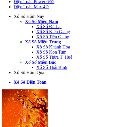
Điện Toán Power 6/55
Điện Toán Max 4D
Xổ Số Hôm Nay
Xổ Số Miền Nam
Xổ Số Đà Lạt
Xổ Số Kiên Giang
Xổ Số Tiền Giang
Xổ Số Miền Trung
Xổ Số Khánh Hòa
Xổ Số Kon Tum
Xổ Số Thừa T. Huế
Xổ Số Miền Bắc
Xổ Số Thái Bình
Xổ Số Hôm Qua
Xổ Số Điện Toán