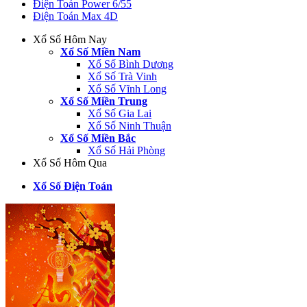
Điện Toán Power 6/55
Điện Toán Max 4D
Xổ Số Hôm Nay
Xổ Số Miền Nam
Xổ Số Bình Dương
Xổ Số Trà Vinh
Xổ Số Vĩnh Long
Xổ Số Miền Trung
Xổ Số Gia Lai
Xổ Số Ninh Thuận
Xổ Số Miền Bắc
Xổ Số Hải Phòng
Xổ Số Hôm Qua
Xổ Số Điện Toán