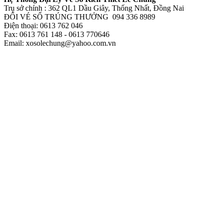
Trụ sở chính : 362 QL1 Dầu Giây, Thống Nhất, Đồng Nai
ĐỔI VÉ SỐ TRÚNG THƯỞNG 094 336 8989
Điện thoại: 0613 762 046
Fax: 0613 761 148 - 0613 770646
Email: xosolechung@yahoo.com.vn