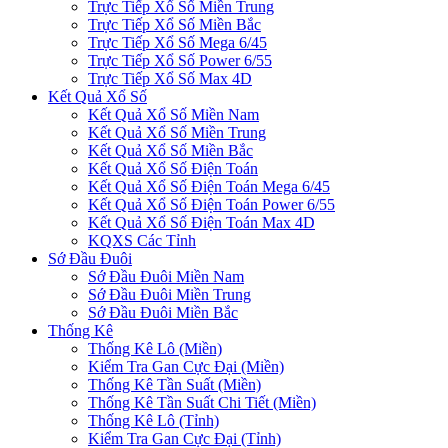
Trực Tiếp Xổ Số Miền Trung
Trực Tiếp Xổ Số Miền Bắc
Trực Tiếp Xổ Số Mega 6/45
Trực Tiếp Xổ Số Power 6/55
Trực Tiếp Xổ Số Max 4D
Kết Quả Xổ Số
Kết Quả Xổ Số Miền Nam
Kết Quả Xổ Số Miền Trung
Kết Quả Xổ Số Miền Bắc
Kết Quả Xổ Số Điện Toán
Kết Quả Xổ Số Điện Toán Mega 6/45
Kết Quả Xổ Số Điện Toán Power 6/55
Kết Quả Xổ Số Điện Toán Max 4D
KQXS Các Tỉnh
Sớ Đầu Đuôi
Sớ Đầu Đuôi Miền Nam
Sớ Đầu Đuôi Miền Trung
Sớ Đầu Đuôi Miền Bắc
Thống Kê
Thống Kê Lô (Miền)
Kiểm Tra Gan Cực Đại (Miền)
Thống Kê Tần Suất (Miền)
Thống Kê Tần Suất Chi Tiết (Miền)
Thống Kê Lô (Tỉnh)
Kiểm Tra Gan Cực Đại (Tỉnh)