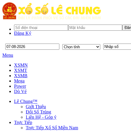
Đăng Ký
Menu
XSMN
XSMT
XSMB
Mega
Power
Dò Vé
Lê Chung™
Giới Thiệu
Đổi Số Trúng
Liên Hệ - Góp ý
Trực Tiếp
Trực Tiếp Xổ Số Miền Nam