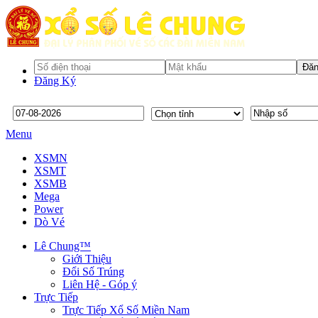
Đăng Ký
Menu
XSMN
XSMT
XSMB
Mega
Power
Dò Vé
Lê Chung™
Giới Thiệu
Đổi Số Trúng
Liên Hệ - Góp ý
Trực Tiếp
Trực Tiếp Xổ Số Miền Nam