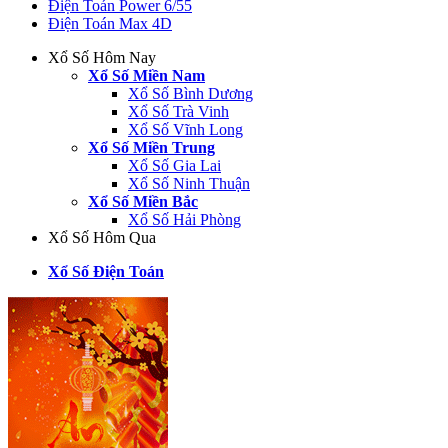
Điện Toán Power 6/55
Điện Toán Max 4D
Xổ Số Hôm Nay
Xổ Số Miền Nam
Xổ Số Bình Dương
Xổ Số Trà Vinh
Xổ Số Vĩnh Long
Xổ Số Miền Trung
Xổ Số Gia Lai
Xổ Số Ninh Thuận
Xổ Số Miền Bắc
Xổ Số Hải Phòng
Xổ Số Hôm Qua
Xổ Số Điện Toán