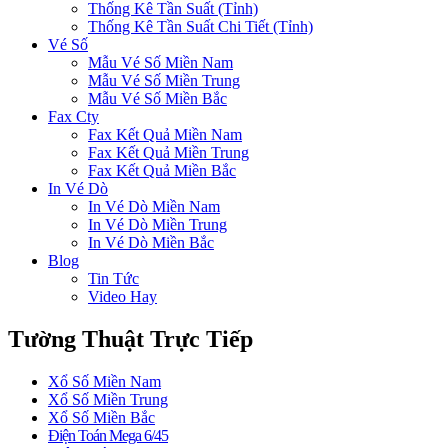
Thống Kê Tần Suất (Tỉnh)
Thống Kê Tần Suất Chi Tiết (Tỉnh)
Vé Số
Mẫu Vé Số Miền Nam
Mẫu Vé Số Miền Trung
Mẫu Vé Số Miền Bắc
Fax Cty
Fax Kết Quả Miền Nam
Fax Kết Quả Miền Trung
Fax Kết Quả Miền Bắc
In Vé Dò
In Vé Dò Miền Nam
In Vé Dò Miền Trung
In Vé Dò Miền Bắc
Blog
Tin Tức
Video Hay
Tường Thuật Trực Tiếp
Xổ Số Miền Nam
Xổ Số Miền Trung
Xổ Số Miền Bắc
Điện Toán Mega 6/45