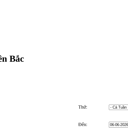
n Bắc
Thứ:
Đến: