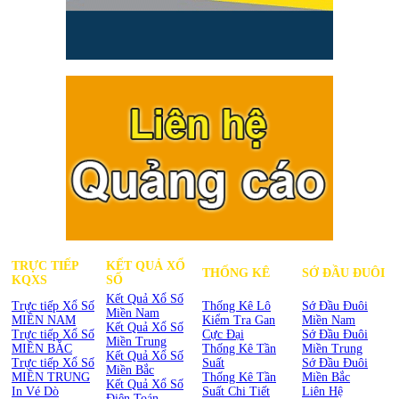
TRỰC TIẾP
KẾT QUẢ XỔ
THỐNG KÊ
SỚ ĐẦU ĐUÔI
KQXS
SỐ
Kết Quả Xổ Số
Trực tiếp Xổ Số
Thống Kê Lô
Sớ Đầu Đuôi
Miền Nam
MIỀN NAM
Kiểm Tra Gan
Miền Nam
Kết Quả Xổ Số
Trực tiếp Xổ Số
Cực Đại
Sớ Đầu Đuôi
Miền Trung
MIỀN BẮC
Thống Kê Tần
Miền Trung
Kết Quả Xổ Số
Trực tiếp Xổ Số
Suất
Sớ Đầu Đuôi
Miền Bắc
MIỀN TRUNG
Thống Kê Tần
Miền Bắc
Kết Quả Xổ Số
In Vé Dò
Suất Chi Tiết
Liên Hệ
Điện Toán