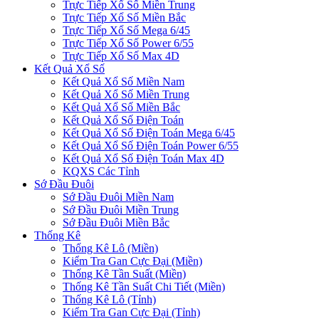
Trực Tiếp Xổ Số Miền Trung
Trực Tiếp Xổ Số Miền Bắc
Trực Tiếp Xổ Số Mega 6/45
Trực Tiếp Xổ Số Power 6/55
Trực Tiếp Xổ Số Max 4D
Kết Quả Xổ Số
Kết Quả Xổ Số Miền Nam
Kết Quả Xổ Số Miền Trung
Kết Quả Xổ Số Miền Bắc
Kết Quả Xổ Số Điện Toán
Kết Quả Xổ Số Điện Toán Mega 6/45
Kết Quả Xổ Số Điện Toán Power 6/55
Kết Quả Xổ Số Điện Toán Max 4D
KQXS Các Tỉnh
Sớ Đầu Đuôi
Sớ Đầu Đuôi Miền Nam
Sớ Đầu Đuôi Miền Trung
Sớ Đầu Đuôi Miền Bắc
Thống Kê
Thống Kê Lô (Miền)
Kiểm Tra Gan Cực Đại (Miền)
Thống Kê Tần Suất (Miền)
Thống Kê Tần Suất Chi Tiết (Miền)
Thống Kê Lô (Tỉnh)
Kiểm Tra Gan Cực Đại (Tỉnh)