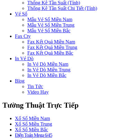
Thống Kê Tần Suất (Tỉnh)
Thống Kê Tần Suất Chi Tiết (Tỉnh)
Vé Số
Mẫu Vé Số Miền Nam
Mẫu Vé Số Miền Trung
Mẫu Vé Số Miền Bắc
Fax Cty
Fax Kết Quả Miền Nam
Fax Kết Quả Miền Trung
Fax Kết Quả Miền Bắc
In Vé Dò
In Vé Dò Miền Nam
In Vé Dò Miền Trung
In Vé Dò Miền Bắc
Blog
Tin Tức
Video Hay
Tường Thuật Trực Tiếp
Xổ Số Miền Nam
Xổ Số Miền Trung
Xổ Số Miền Bắc
Điện Toán Mega 6/45