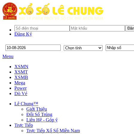
Đăng Ký
Menu
XSMN
XSMT
XSMB
Mega
Power
Dò Vé
Lê Chung™
Giới Thiệu
Đổi Số Trúng
Liên Hệ - Góp ý
Trực Tiếp
Trực Tiếp Xổ Số Miền Nam