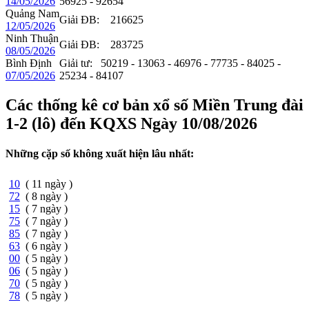
14/05/2026
569
25
- 92654
Quảng Nam
Giải ĐB: 2166
25
12/05/2026
Ninh Thuận
Giải ĐB: 2837
25
08/05/2026
Bình Định
Giải tư: 50219 - 13063 - 46976 - 77735 - 840
25
-
07/05/2026
25234 - 84107
Các thống kê cơ bản xổ số Miền Trung đài
1-2 (lô) đến KQXS Ngày 10/08/2026
Những cặp số không xuất hiện lâu nhất:
10
( 11 ngày )
72
( 8 ngày )
15
( 7 ngày )
75
( 7 ngày )
85
( 7 ngày )
63
( 6 ngày )
00
( 5 ngày )
06
( 5 ngày )
70
( 5 ngày )
78
( 5 ngày )