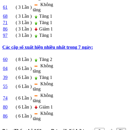
Không
61
( 3 Lần )
tăng
68
( 3 Lần )
Tăng 1
71
( 3 Lần )
Tăng 1
86
( 3 Lần )
Giảm 1
97
( 3 Lần )
Tăng 1
Các cặp số xuất hiện nhiều nhất trong 7 ngày:
60
( 8 Lần )
Tăng 2
Không
04
( 6 Lần )
tăng
39
( 6 Lần )
Tăng 1
Không
55
( 6 Lần )
tăng
Không
74
( 6 Lần )
tăng
80
( 6 Lần )
Giảm 1
Không
86
( 6 Lần )
tăng