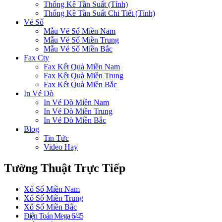
Thống Kê Tần Suất (Tỉnh)
Thống Kê Tần Suất Chi Tiết (Tỉnh)
Vé Số
Mẫu Vé Số Miền Nam
Mẫu Vé Số Miền Trung
Mẫu Vé Số Miền Bắc
Fax Cty
Fax Kết Quả Miền Nam
Fax Kết Quả Miền Trung
Fax Kết Quả Miền Bắc
In Vé Dò
In Vé Dò Miền Nam
In Vé Dò Miền Trung
In Vé Dò Miền Bắc
Blog
Tin Tức
Video Hay
Tường Thuật Trực Tiếp
Xổ Số Miền Nam
Xổ Số Miền Trung
Xổ Số Miền Bắc
Điện Toán Mega 6/45