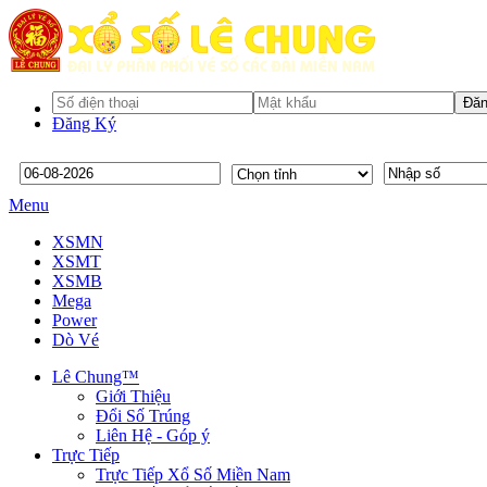
Đăng Ký
Menu
XSMN
XSMT
XSMB
Mega
Power
Dò Vé
Lê Chung™
Giới Thiệu
Đổi Số Trúng
Liên Hệ - Góp ý
Trực Tiếp
Trực Tiếp Xổ Số Miền Nam