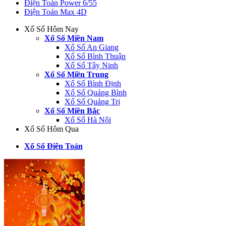
Điện Toán Power 6/55
Điện Toán Max 4D
Xổ Số Hôm Nay
Xổ Số Miền Nam
Xổ Số An Giang
Xổ Số Bình Thuận
Xổ Số Tây Ninh
Xổ Số Miền Trung
Xổ Số Bình Định
Xổ Số Quảng Bình
Xổ Số Quảng Trị
Xổ Số Miền Bắc
Xổ Số Hà Nội
Xổ Số Hôm Qua
Xổ Số Điện Toán