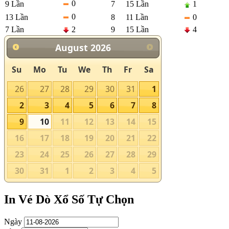
0
9 Lần
7
15 Lần
1
0
13 Lần
8
11 Lần
0
7 Lần
2
9
15 Lần
4
August
2026
Su
Mo
Tu
We
Th
Fr
Sa
26
27
28
29
30
31
1
2
3
4
5
6
7
8
9
10
11
12
13
14
15
16
17
18
19
20
21
22
23
24
25
26
27
28
29
30
31
1
2
3
4
5
In Vé Dò Xổ Số Tự Chọn
Ngày