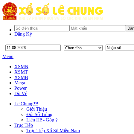
Đăng Ký
Menu
XSMN
XSMT
XSMB
Mega
Power
Dò Vé
Lê Chung™
Giới Thiệu
Đổi Số Trúng
Liên Hệ - Góp ý
Trực Tiếp
Trực Tiếp Xổ Số Miền Nam