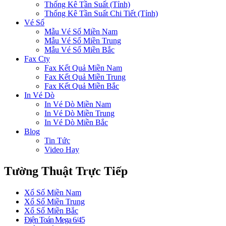
Thống Kê Tần Suất (Tỉnh)
Thống Kê Tần Suất Chi Tiết (Tỉnh)
Vé Số
Mẫu Vé Số Miền Nam
Mẫu Vé Số Miền Trung
Mẫu Vé Số Miền Bắc
Fax Cty
Fax Kết Quả Miền Nam
Fax Kết Quả Miền Trung
Fax Kết Quả Miền Bắc
In Vé Dò
In Vé Dò Miền Nam
In Vé Dò Miền Trung
In Vé Dò Miền Bắc
Blog
Tin Tức
Video Hay
Tường Thuật Trực Tiếp
Xổ Số Miền Nam
Xổ Số Miền Trung
Xổ Số Miền Bắc
Điện Toán Mega 6/45