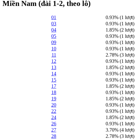
Miền Nam (đài 1-2, theo lô)
01
0.93% (1 lượt)
03
0.93% (1 lượt)
04
1.85% (2 lượt)
05
0.93% (1 lượt)
09
0.93% (1 lượt)
10
0.93% (1 lượt)
11
2.78% (3 lượt)
12
0.93% (1 lượt)
13
1.85% (2 lượt)
14
0.93% (1 lượt)
15
0.93% (1 lượt)
17
1.85% (2 lượt)
18
0.93% (1 lượt)
19
1.85% (2 lượt)
20
0.93% (1 lượt)
22
0.93% (1 lượt)
24
1.85% (2 lượt)
26
0.93% (1 lượt)
27
3.70% (4 lượt)
28
2.78% (3 lượt)