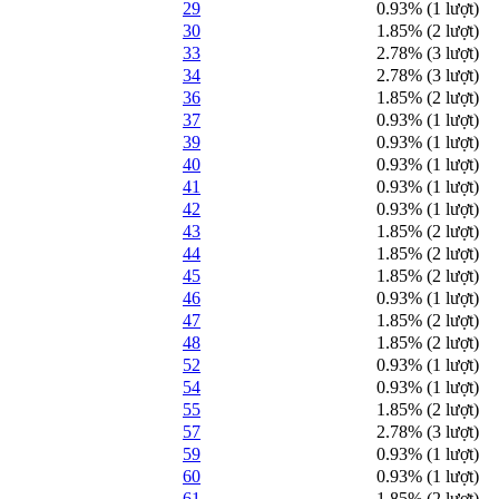
29
0.93% (1 lượt)
30
1.85% (2 lượt)
33
2.78% (3 lượt)
34
2.78% (3 lượt)
36
1.85% (2 lượt)
37
0.93% (1 lượt)
39
0.93% (1 lượt)
40
0.93% (1 lượt)
41
0.93% (1 lượt)
42
0.93% (1 lượt)
43
1.85% (2 lượt)
44
1.85% (2 lượt)
45
1.85% (2 lượt)
46
0.93% (1 lượt)
47
1.85% (2 lượt)
48
1.85% (2 lượt)
52
0.93% (1 lượt)
54
0.93% (1 lượt)
55
1.85% (2 lượt)
57
2.78% (3 lượt)
59
0.93% (1 lượt)
60
0.93% (1 lượt)
61
1.85% (2 lượt)