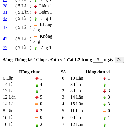
28
( 5 Lần )
Giảm 1
31
( 5 Lần )
Giảm 1
33
( 5 Lần )
Tăng 1
Không
37
( 5 Lần )
tăng
Không
47
( 5 Lần )
tăng
72
( 5 Lần )
Tăng 1
Bảng Thống kê "Chục - Đơn vị" đài 1-2 trong
ngày
Hàng chục
Số
Hàng đơn vị
6 Lần
1
0
10 Lần
1
14 Lần
4
1
8 Lần
1
13 Lần
1
2
8 Lần
3
12 Lần
5
3
14 Lần
3
0
14 Lần
4
15 Lần
3
8 Lần
2
5
11 Lần
0
0
10 Lần
6
9 Lần
1
10 Lần
2
7
12 Lần
1