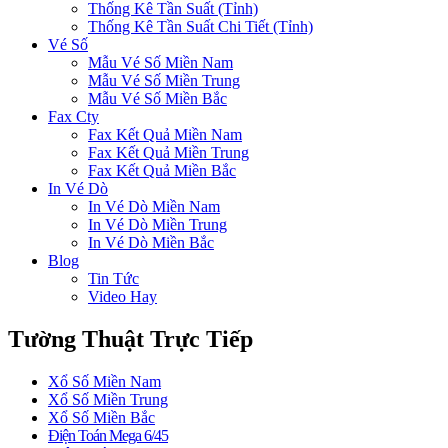
Thống Kê Tần Suất (Tỉnh)
Thống Kê Tần Suất Chi Tiết (Tỉnh)
Vé Số
Mẫu Vé Số Miền Nam
Mẫu Vé Số Miền Trung
Mẫu Vé Số Miền Bắc
Fax Cty
Fax Kết Quả Miền Nam
Fax Kết Quả Miền Trung
Fax Kết Quả Miền Bắc
In Vé Dò
In Vé Dò Miền Nam
In Vé Dò Miền Trung
In Vé Dò Miền Bắc
Blog
Tin Tức
Video Hay
Tường Thuật Trực Tiếp
Xổ Số Miền Nam
Xổ Số Miền Trung
Xổ Số Miền Bắc
Điện Toán Mega 6/45