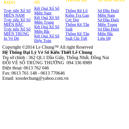
THỐNG KÊ
SỚ ĐẦU ĐUÔI
KQXS
SỐ
Kết Quả Xổ Số
Trực tiếp Xổ Số
Thống Kê Lô
Sớ Đầu Đuôi
Miền Nam
MIỀN NAM
Kiểm Tra Gan
Miền Nam
Kết Quả Xổ Số
Trực tiếp Xổ Số
Cực Đại
Sớ Đầu Đuôi
Miền Trung
MIỀN BẮC
Thống Kê Tần
Miền Trung
Kết Quả Xổ Số
Trực tiếp Xổ Số
Suất
Sớ Đầu Đuôi
Miền Bắc
MIỀN TRUNG
Thống Kê Tần
Miền Bắc
Kết Quả Xổ Số
In Vé Dò
Suất Chi Tiết
Liên Hệ
Điện Toán
Copyright ©2014 Le Chung™ All right Reserved
Hệ Thống Đại Lý Vé Số Kiến Thiết Lê Chung
Trụ sở chính : 362 QL1 Dầu Giây, Thống Nhất, Đồng Nai
ĐỔI VÉ SỐ TRÚNG THƯỞNG 094 336 8989
Điện thoại: 0613 762 046
Fax: 0613 761 148 - 0613 770646
Email: xosolechung@yahoo.com.vn