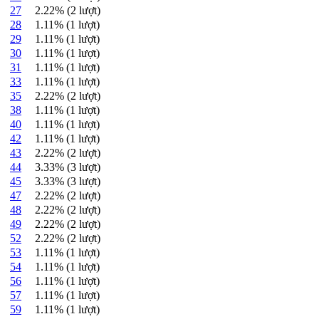
27
2.22% (2 lượt)
28
1.11% (1 lượt)
29
1.11% (1 lượt)
30
1.11% (1 lượt)
31
1.11% (1 lượt)
33
1.11% (1 lượt)
35
2.22% (2 lượt)
38
1.11% (1 lượt)
40
1.11% (1 lượt)
42
1.11% (1 lượt)
43
2.22% (2 lượt)
44
3.33% (3 lượt)
45
3.33% (3 lượt)
47
2.22% (2 lượt)
48
2.22% (2 lượt)
49
2.22% (2 lượt)
52
2.22% (2 lượt)
53
1.11% (1 lượt)
54
1.11% (1 lượt)
56
1.11% (1 lượt)
57
1.11% (1 lượt)
59
1.11% (1 lượt)