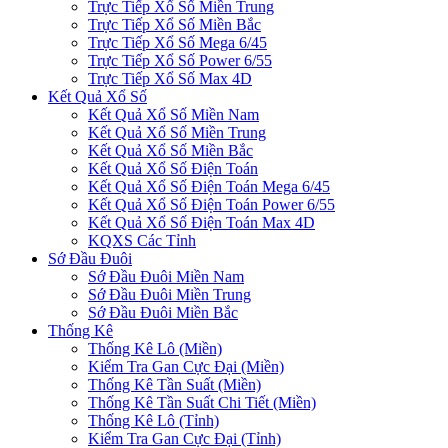
Trực Tiếp Xổ Số Miền Trung
Trực Tiếp Xổ Số Miền Bắc
Trực Tiếp Xổ Số Mega 6/45
Trực Tiếp Xổ Số Power 6/55
Trực Tiếp Xổ Số Max 4D
Kết Quả Xổ Số
Kết Quả Xổ Số Miền Nam
Kết Quả Xổ Số Miền Trung
Kết Quả Xổ Số Miền Bắc
Kết Quả Xổ Số Điện Toán
Kết Quả Xổ Số Điện Toán Mega 6/45
Kết Quả Xổ Số Điện Toán Power 6/55
Kết Quả Xổ Số Điện Toán Max 4D
KQXS Các Tỉnh
Sớ Đầu Đuôi
Sớ Đầu Đuôi Miền Nam
Sớ Đầu Đuôi Miền Trung
Sớ Đầu Đuôi Miền Bắc
Thống Kê
Thống Kê Lô (Miền)
Kiểm Tra Gan Cực Đại (Miền)
Thống Kê Tần Suất (Miền)
Thống Kê Tần Suất Chi Tiết (Miền)
Thống Kê Lô (Tỉnh)
Kiểm Tra Gan Cực Đại (Tỉnh)