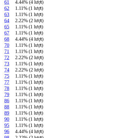
61
4.44% (4 lượt)
62
1.11% (1 lượt)
63
1.11% (1 lượt)
64
2.22% (2 lượt)
65
1.11% (1 lượt)
67
1.11% (1 lượt)
68
4.44% (4 lượt)
70
1.11% (1 lượt)
71
1.11% (1 lượt)
72
2.22% (2 lượt)
73
1.11% (1 lượt)
74
2.22% (2 lượt)
75
1.11% (1 lượt)
77
1.11% (1 lượt)
78
1.11% (1 lượt)
79
1.11% (1 lượt)
86
1.11% (1 lượt)
88
1.11% (1 lượt)
89
1.11% (1 lượt)
90
1.11% (1 lượt)
95
1.11% (1 lượt)
96
4.44% (4 lượt)
98
2.22% (2 lượt)