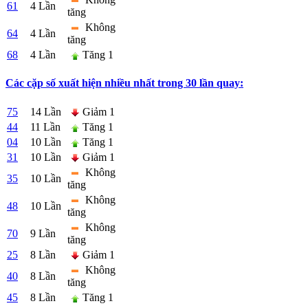
61
4 Lần
tăng
Không
64
4 Lần
tăng
68
4 Lần
Tăng 1
Các cặp số xuất hiện nhiều nhất trong 30 lần quay:
75
14 Lần
Giảm 1
44
11 Lần
Tăng 1
04
10 Lần
Tăng 1
31
10 Lần
Giảm 1
Không
35
10 Lần
tăng
Không
48
10 Lần
tăng
Không
70
9 Lần
tăng
25
8 Lần
Giảm 1
Không
40
8 Lần
tăng
45
8 Lần
Tăng 1