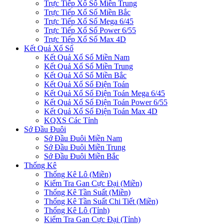
Trực Tiếp Xổ Số Miền Trung
Trực Tiếp Xổ Số Miền Bắc
Trực Tiếp Xổ Số Mega 6/45
Trực Tiếp Xổ Số Power 6/55
Trực Tiếp Xổ Số Max 4D
Kết Quả Xổ Số
Kết Quả Xổ Số Miền Nam
Kết Quả Xổ Số Miền Trung
Kết Quả Xổ Số Miền Bắc
Kết Quả Xổ Số Điện Toán
Kết Quả Xổ Số Điện Toán Mega 6/45
Kết Quả Xổ Số Điện Toán Power 6/55
Kết Quả Xổ Số Điện Toán Max 4D
KQXS Các Tỉnh
Sớ Đầu Đuôi
Sớ Đầu Đuôi Miền Nam
Sớ Đầu Đuôi Miền Trung
Sớ Đầu Đuôi Miền Bắc
Thống Kê
Thống Kê Lô (Miền)
Kiểm Tra Gan Cực Đại (Miền)
Thống Kê Tần Suất (Miền)
Thống Kê Tần Suất Chi Tiết (Miền)
Thống Kê Lô (Tỉnh)
Kiểm Tra Gan Cực Đại (Tỉnh)