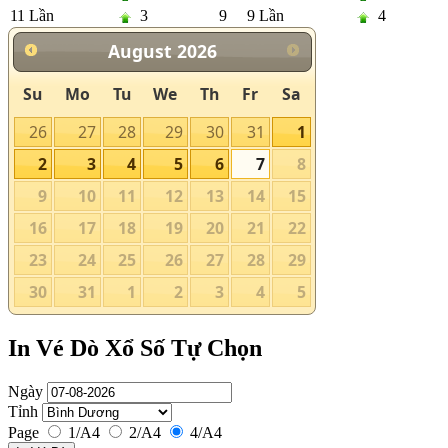
11 Lần
3
9
9 Lần
4
August
2026
Su
Mo
Tu
We
Th
Fr
Sa
26
27
28
29
30
31
1
2
3
4
5
6
7
8
9
10
11
12
13
14
15
16
17
18
19
20
21
22
23
24
25
26
27
28
29
30
31
1
2
3
4
5
In Vé Dò Xổ Số Tự Chọn
Ngày
Tỉnh
Page
1/A4
2/A4
4/A4