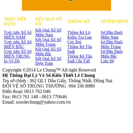
TRỰC TIẾP
KẾT QUẢ XỔ
THỐNG KÊ
SỚ ĐẦU ĐUÔI
KQXS
SỐ
Kết Quả Xổ Số
Trực tiếp Xổ Số
Thống Kê Lô
Sớ Đầu Đuôi
Miền Nam
MIỀN NAM
Kiểm Tra Gan
Miền Nam
Kết Quả Xổ Số
Trực tiếp Xổ Số
Cực Đại
Sớ Đầu Đuôi
Miền Trung
MIỀN BẮC
Thống Kê Tần
Miền Trung
Kết Quả Xổ Số
Trực tiếp Xổ Số
Suất
Sớ Đầu Đuôi
Miền Bắc
MIỀN TRUNG
Thống Kê Tần
Miền Bắc
Kết Quả Xổ Số
In Vé Dò
Suất Chi Tiết
Liên Hệ
Điện Toán
Copyright ©2014 Le Chung™ All right Reserved
Hệ Thống Đại Lý Vé Số Kiến Thiết Lê Chung
Trụ sở chính : 362 QL1 Dầu Giây, Thống Nhất, Đồng Nai
ĐỔI VÉ SỐ TRÚNG THƯỞNG 094 336 8989
Điện thoại: 0613 762 046
Fax: 0613 761 148 - 0613 770646
Email: xosolechung@yahoo.com.vn