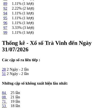
89
1.11% (1 lượt)
92
2.22% (2 lượt)
94
1.11% (1 lượt)
95
1.11% (1 lượt)
96
1.11% (1 lượt)
97
3.33% (3 lượt)
99
1.11% (1 lượt)
Thống kê - Xổ số Trà Vinh đến Ngày
31/07/2026
Các cặp số ra liên tiếp :
28
2 Ngày - 2 lần
51
2 Ngày - 2 lần
Những cặp số không xuất hiện lâu nhất:
84
25 lần
08
21 lần
71
19 lần
53
18 lần