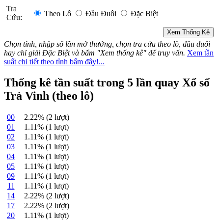
Tra
Theo Lô
Đầu Đuôi
Đặc Biệt
Cứu:
Chọn tỉnh, nhập số lần mở thưởng, chọn tra cứu theo lô, đầu đuôi
hay chỉ giải Đặc Biệt và bấm "Xem thống kê" để truy vấn.
Xem tần
suất chi tiết theo tỉnh bấm đây!...
Thống kê tần suất trong 5 lần quay Xổ số
Trà Vinh (theo lô)
00
2.22% (2 lượt)
01
1.11% (1 lượt)
02
1.11% (1 lượt)
03
1.11% (1 lượt)
04
1.11% (1 lượt)
05
1.11% (1 lượt)
09
1.11% (1 lượt)
11
1.11% (1 lượt)
14
2.22% (2 lượt)
17
2.22% (2 lượt)
20
1.11% (1 lượt)