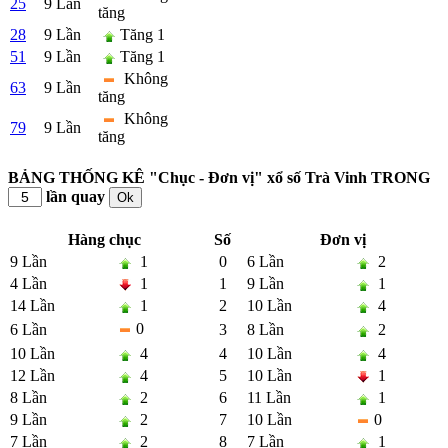
25
9 Lần
tăng
28
9 Lần
Tăng 1
51
9 Lần
Tăng 1
Không
63
9 Lần
tăng
Không
79
9 Lần
tăng
BẢNG THỐNG KÊ "Chục - Đơn vị" xổ số Trà Vinh TRONG
lần quay
Hàng chục
Số
Đơn vị
9 Lần
1
0
6 Lần
2
4 Lần
1
1
9 Lần
1
14 Lần
1
2
10 Lần
4
0
6 Lần
3
8 Lần
2
10 Lần
4
4
10 Lần
4
12 Lần
4
5
10 Lần
1
8 Lần
2
6
11 Lần
1
9 Lần
2
7
10 Lần
0
7 Lần
2
8
7 Lần
1