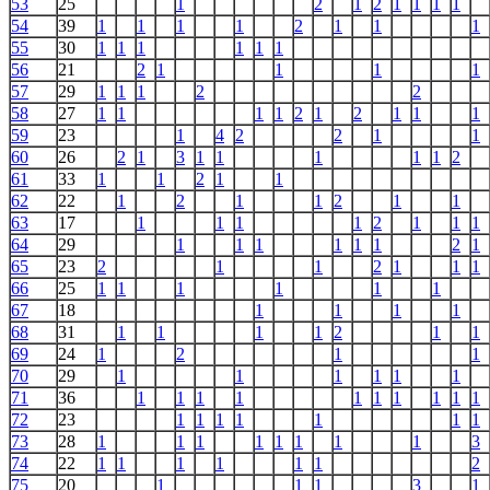
53
25
1
2
1
2
1
1
1
1
54
39
1
1
1
1
2
1
1
1
55
30
1
1
1
1
1
1
56
21
2
1
1
1
1
57
29
1
1
1
2
2
58
27
1
1
1
1
2
1
2
1
1
1
59
23
1
4
2
2
1
1
60
26
2
1
3
1
1
1
1
1
2
61
33
1
1
2
1
1
62
22
1
2
1
1
2
1
1
63
17
1
1
1
1
2
1
1
1
64
29
1
1
1
1
1
1
2
1
65
23
2
1
1
2
1
1
1
66
25
1
1
1
1
1
1
67
18
1
1
1
1
68
31
1
1
1
1
2
1
1
69
24
1
2
1
1
70
29
1
1
1
1
1
1
71
36
1
1
1
1
1
1
1
1
1
1
72
23
1
1
1
1
1
1
1
73
28
1
1
1
1
1
1
1
1
3
74
22
1
1
1
1
1
1
2
75
20
1
1
1
3
1