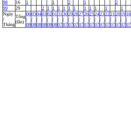
98
16
1
1
2
1
2
99
29
2
1
1
1
1
1
1
1
1
1
1
1
Ngày
06
05
04
03
02
01
31
30
29
28
27
26
25
24
23
22
21
20
19
18
Tổng
/
/
/
/
/
/
/
/
/
/
/
/
/
/
/
/
/
/
/
/
/
(lần)
Tháng
08
08
08
08
08
08
07
07
07
07
07
07
07
07
07
07
07
07
07
07