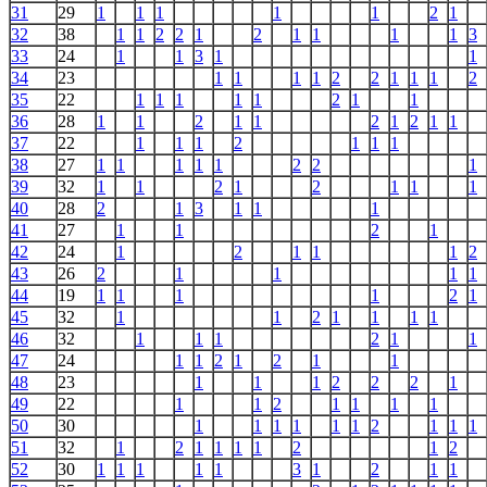
31
29
1
1
1
1
1
2
1
32
38
1
1
2
2
1
2
1
1
1
1
3
33
24
1
1
3
1
1
34
23
1
1
1
1
2
2
1
1
1
2
35
22
1
1
1
1
1
2
1
1
36
28
1
1
2
1
1
2
1
2
1
1
37
22
1
1
1
2
1
1
1
38
27
1
1
1
1
1
2
2
1
39
32
1
1
2
1
2
1
1
1
40
28
2
1
3
1
1
1
41
27
1
1
2
1
42
24
1
2
1
1
1
2
43
26
2
1
1
1
1
44
19
1
1
1
1
2
1
45
32
1
1
2
1
1
1
1
46
32
1
1
1
2
1
1
47
24
1
1
2
1
2
1
1
48
23
1
1
1
2
2
2
1
49
22
1
1
2
1
1
1
1
50
30
1
1
1
1
1
1
2
1
1
1
51
32
1
2
1
1
1
1
2
1
2
52
30
1
1
1
1
1
3
1
2
1
1