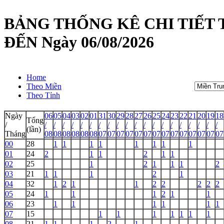
BẢNG THỐNG KÊ CHI TIẾT T
ĐẾN Ngày 06/08/2026
Home
Theo Miền
Theo Tỉnh
Ngày
06
05
04
03
02
01
31
30
29
28
27
26
25
24
23
22
21
20
19
18
Tổng
/
/
/
/
/
/
/
/
/
/
/
/
/
/
/
/
/
/
/
/
/
(lần)
Tháng
08
08
08
08
08
08
07
07
07
07
07
07
07
07
07
07
07
07
07
07
00
28
1
1
1
1
1
1
1
1
01
24
2
1
1
2
1
1
02
25
1
2
1
1
1
2
03
21
1
1
1
2
1
04
32
1
2
1
1
2
2
2
2
2
05
24
1
1
1
2
1
1
06
23
1
1
1
1
1
1
07
15
1
1
1
1
1
1
1
08
21
1
1
1
2
1