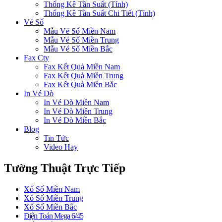
Thống Kê Tần Suất (Tỉnh)
Thống Kê Tần Suất Chi Tiết (Tỉnh)
Vé Số
Mẫu Vé Số Miền Nam
Mẫu Vé Số Miền Trung
Mẫu Vé Số Miền Bắc
Fax Cty
Fax Kết Quả Miền Nam
Fax Kết Quả Miền Trung
Fax Kết Quả Miền Bắc
In Vé Dò
In Vé Dò Miền Nam
In Vé Dò Miền Trung
In Vé Dò Miền Bắc
Blog
Tin Tức
Video Hay
Tường Thuật Trực Tiếp
Xổ Số Miền Nam
Xổ Số Miền Trung
Xổ Số Miền Bắc
Điện Toán Mega 6/45