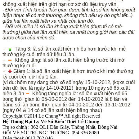
không xuất hiện trên giới hạn cơ sở dữ liệu truy vấn.
- Đối với Tỉnh khoản thời gian được tính là số lần không xuất
hiện (thực tế có mở thưởng, không tính nếu kỳ đó nghỉ tết...)
giữa hai lần xuất hiện xa nhất của tỉnh đó.
- Đối với miền là số lần không xuất hiện (thực tế có mở
thưởng) giữa hai lần xuất hiện xa nhất trong giới hạn các đài
được chọn của miền đó.
+
Tăng 3: là số lần xuất hiện nhiều hơn trước khi mở
thưởng kỳ cuối trên dữ liệu 3 lần.
+
Không tăng: là số lần xuất hiện bằng trước khi mở
thưởng kỳ cuối.
+
Giảm 1: là số lần xuất hiện ít hơn trước khi mở thưởng
kỳ cuối trên dữ liệu 1 lần.
(ví dụ: hôm nay đang chờ xổ số ngày 15-10-2012, (kqxs cuối
trên dữ liệu là ngày 14-10-2012) trong 10 ngày số 65 xuất
hiện 8 lần
Không tăng nghĩa là: số lần xuất hiện số 65
trong thời gian từ 05-10-2012 đến 14-10-2012 là 8 lần và
bằng số lần trong thời gian từ 04-10-2012 đến 13-10-2012
(ngày 04 & 14 có số lần xuất hiện bằng nhau)
Copyright ©2014 Le Chung™ All right Reserved
Hệ Thống Đại Lý Vé Số Kiến Thiết Lê Chung
Trụ sở chính : 362 QL1 Dầu Giây, Thống Nhất, Đồng Nai
ĐỔI VÉ SỐ TRÚNG THƯỞNG 094 336 8989
Điện thoại: 0613 762 046