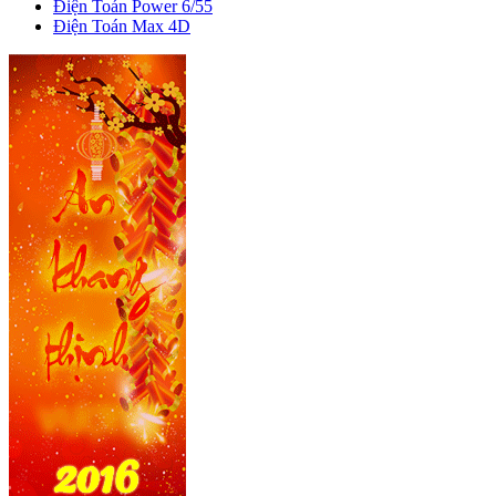
Điện Toán Power 6/55
Điện Toán Max 4D