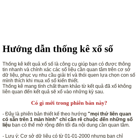
Hướng dẫn thống kê xổ số
Thống kê kết quả xổ số là công cụ giúp bạn có được thông
tin nhanh và chính xác các số liệu cần quan tâm trên cơ sở
dữ liệu, phục vụ nhu cầu giải trí và thói quen lựa chọn con số
mình thích khi mua xổ số kiến thiết.
Thống kê mang tính chất tham khảo từ kết quả đã xổ không
liên quan đến kết quả sẽ xổ vào những kỳ sau.
Có gì mới trong phiên bản này?
- Đây là phiên bản thiết kế theo hướng
"mọi thứ liên quan
có sẵn trên 1 màn hình" chỉ cần rê chuộc đến những số
liệu
bạn có thể mở rộng đến tối đa nội dung cần quan tâm.
- Lưu ý: Cơ sở dữ liệu có từ 01-01-2000 nhưng bạn chỉ