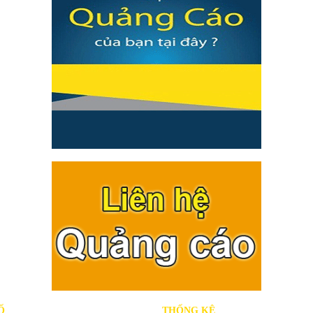
Ố
THỐNG KÊ