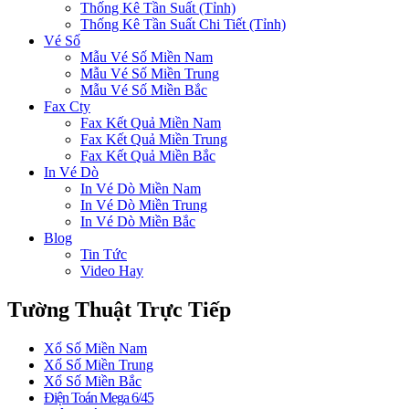
Thống Kê Tần Suất (Tỉnh)
Thống Kê Tần Suất Chi Tiết (Tỉnh)
Vé Số
Mẫu Vé Số Miền Nam
Mẫu Vé Số Miền Trung
Mẫu Vé Số Miền Bắc
Fax Cty
Fax Kết Quả Miền Nam
Fax Kết Quả Miền Trung
Fax Kết Quả Miền Bắc
In Vé Dò
In Vé Dò Miền Nam
In Vé Dò Miền Trung
In Vé Dò Miền Bắc
Blog
Tin Tức
Video Hay
Tường Thuật Trực Tiếp
Xổ Số Miền Nam
Xổ Số Miền Trung
Xổ Số Miền Bắc
Điện Toán Mega 6/45