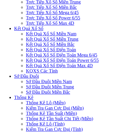
Trực Tiếp Xổ Số Miền Trung
Trực Tiếp Xổ Số Miền Bắc
Trực Tiếp Xổ Số Mega 6/45
Trực Tiếp Xổ Số Power 6/55
Trực Tiếp Xổ Số Max 4D
Kết Quả Xổ Số
Kết Quả Xổ Số Miền Nam
Kết Quả Xổ Số Miền Trung
Kết Quả Xổ Số Miền Bắc
Kết Quả Xổ Số Điện Toán
Kết Quả Xổ Số Điện Toán Mega 6/45
Kết Quả Xổ Số Điện Toán Power 6/55
Kết Quả Xổ Số Điện Toán Max 4D
KQXS Các Tỉnh
Sớ Đầu Đuôi
Sớ Đầu Đuôi Miền Nam
Sớ Đầu Đuôi Miền Trung
Sớ Đầu Đuôi Miền Bắc
Thống Kê
Thống Kê Lô (Miền)
Kiểm Tra Gan Cực Đại (Miền)
Thống Kê Tần Suất (Miền)
Thống Kê Tần Suất Chi Tiết (Miền)
Thống Kê Lô (Tỉnh)
Kiểm Tra Gan Cực Đại (Tỉnh)