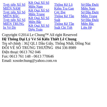
Kết Quả Xổ Số
Trực tiếp Xổ Số
Thống Kê Lô
Sớ Đầu Đuôi
Miền Nam
MIỀN NAM
Kiểm Tra Gan
Miền Nam
Kết Quả Xổ Số
Trực tiếp Xổ Số
Cực Đại
Sớ Đầu Đuôi
Miền Trung
MIỀN BẮC
Thống Kê Tần
Miền Trung
Kết Quả Xổ Số
Trực tiếp Xổ Số
Suất
Sớ Đầu Đuôi
Miền Bắc
MIỀN TRUNG
Thống Kê Tần
Miền Bắc
Kết Quả Xổ Số
In Vé Dò
Suất Chi Tiết
Liên Hệ
Điện Toán
Copyright ©2014 Le Chung™ All right Reserved
Hệ Thống Đại Lý Vé Số Kiến Thiết Lê Chung
Trụ sở chính : 362 QL1 Dầu Giây, Thống Nhất, Đồng Nai
ĐỔI VÉ SỐ TRÚNG THƯỞNG 094 336 8989
Điện thoại: 0613 762 046
Fax: 0613 761 148 - 0613 770646
Email: xosolechung@yahoo.com.vn