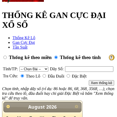
THỐNG KÊ GAN CỰC ĐẠI
XỔ SỐ
Thống Kê Lô
Gan Cực Đại
Tần Suất
Thống kê theo miền
Thống kê theo tỉnh
Tỉnh/TP:
Dãy Số:
Tra Cứu:
Theo Lô
Đầu Đuôi
Đặc Biệt
Chọn tỉnh, nhập dãy số (ví dụ: 86 hoặc 86, 68, 368, 3568, …), chọn
tra cứu theo lô, đầu đuôi hay chỉ giải Đặc Biệt và bấm "Xem thống
kê" để truy vấn.
August
2026