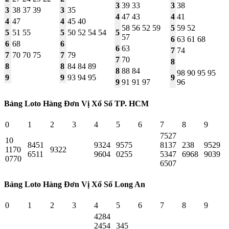
3
39
33
3
38
3
38
37
39
3
35
4
47
43
4
41
4
47
4
45
40
58
56
52
59
5
59
52
5
51
55
5
50
52
54
54
5
57
6
63
61
68
6
68
6
6
63
7
74
7
70
70
75
7
79
7
70
8
8
8
84
84
89
8
88
84
98
90
95
95
9
9
93
94
95
9
9
91
91
97
96
Bảng Loto Hàng Đơn Vị Xổ Số TP. HCM
0
1
2
3
4
5
6
7
8
9
7527
10
8451
9324
9575
8137
238
9529
1170
9322
6511
9604
0255
5347
6968
9039
0770
6507
Bảng Loto Hàng Đơn Vị Xổ Số Long An
0
1
2
3
4
5
6
7
8
9
4284
2454
345