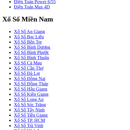
Điện Toán Power 6/55
Điện Toán Max 4D
Xổ Số Miền Nam
Xổ Số An Giang
Xổ Số Bạc Liêu
Xổ Số Bến Tre
Xổ Số Bình Dương
Xổ Số Bình Phước
Xổ Số Bình Thuận
Xổ Số Cà Mau
Xổ Số Cần Thơ
Xổ Số Đà Lạt
Xổ Số Đồng Nai
Xổ Số Đồng Tháp
Xổ Số Hậu Giang
Xổ Số Kiên Giang
Xổ Số Long An
Xổ Số Sóc Trăng
Xổ Số Tây Ninh
Xổ Số Tiền Giang
Xổ Số TP. HCM
Xổ Số Trà Vinh