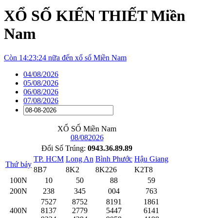
XỔ SỐ KIẾN THIẾT Miền
Nam
Còn
14:23:24
nữa đến xổ số Miền Nam
04/08
/2026
05/08
/2026
06/08
/2026
07/08
/2026
XỔ SỐ Miền Nam
08/08
2026
Đổi Số Trúng:
0943.36.89.89
TP. HCM
Long An
Bình Phước
Hậu Giang
Thứ bảy
8B7
8K2
8K226
K2T8
100N
10
50
88
59
200N
238
345
004
763
7527
8752
8191
1861
400N
8137
2779
5447
6141