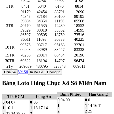
9324
4284
9058
4198
1TR
8451
5340
6170
8814
91170
42454
88791
12090
45347
87184
30100
89195
39604
34354
11156
05568
3TR
40770
61535
72439
18552
39529
00018
33852
14595
86507
09505
18759
73516
86511
11693
30833
40225
99575
93717
95163
32701
10TR
66968
43989
33457
83338
15TR
70255
28014
08484
20196
30TR
69322
18194
14797
96474
2Tỷ
209039
430795
828343
009611
Vé Số
Bảng Loto Hàng Chục Xổ Số Miền Nam
Bình Phước
Hậu Giang
TP. HCM
Long An
0
04
00
0
01
0
04
07
0
05
1
1
14
16
11
1
10
11
1
18
17
14
2
2
25
2
27
24
29
22
2