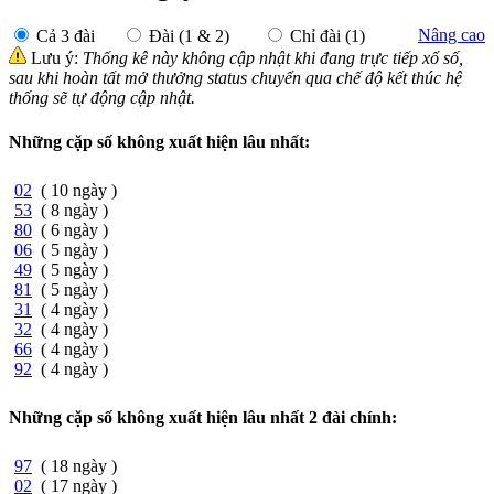
Nâng cao
Cả 3 đài
Đài (1 & 2)
Chỉ đài (1)
Lưu ý:
Thống kê này không cập nhật khi đang trực tiếp xổ số,
sau khi hoàn tất mở thưởng status chuyển qua chế độ kết thúc hệ
thống sẽ tự động cập nhật.
Những cặp số không xuất hiện lâu nhất:
02
( 10 ngày )
53
( 8 ngày )
80
( 6 ngày )
06
( 5 ngày )
49
( 5 ngày )
81
( 5 ngày )
31
( 4 ngày )
32
( 4 ngày )
66
( 4 ngày )
92
( 4 ngày )
Những cặp số không xuất hiện lâu nhất 2 đài chính:
97
( 18 ngày )
02
( 17 ngày )