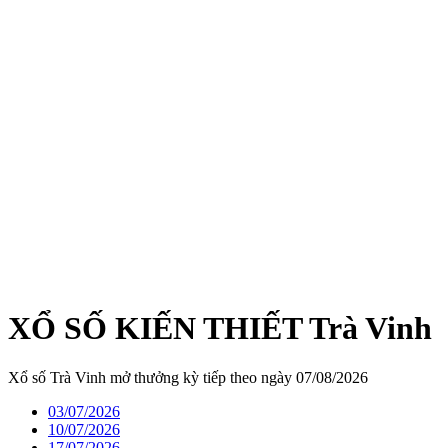
XỔ SỐ KIẾN THIẾT Trà Vinh
Xổ số Trà Vinh mở thưởng kỳ tiếp theo ngày 07/08/2026
03/07
/2026
10/07
/2026
17/07
/2026