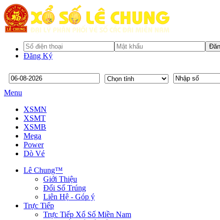
Đăng Ký
Menu
XSMN
XSMT
XSMB
Mega
Power
Dò Vé
Lê Chung™
Giới Thiệu
Đổi Số Trúng
Liên Hệ - Góp ý
Trực Tiếp
Trực Tiếp Xổ Số Miền Nam