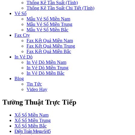
Thống Kê Tần Suất (Tỉnh)
Thống Kê Tần Suất Chi Tiết (Tỉnh)
Vé Số
Mẫu Vé Số Miền Nam
Mẫu Vé Số Miền Trung
Mẫu Vé Số Miền Bắc
Fax Cty
Fax Kết Quả Miền Nam
Fax Kết Quả Miền Trung
Fax Kết Quả Miền Bắc
In Vé Dò
In Vé Dò Miền Nam
In Vé Dò Miền Trung
In Vé Dò Miền Bắc
Blog
Tin Tức
Video Hay
Tường Thuật Trực Tiếp
Xổ Số Miền Nam
Xổ Số Miền Trung
Xổ Số Miền Bắc
Điện Toán Mega 6/45