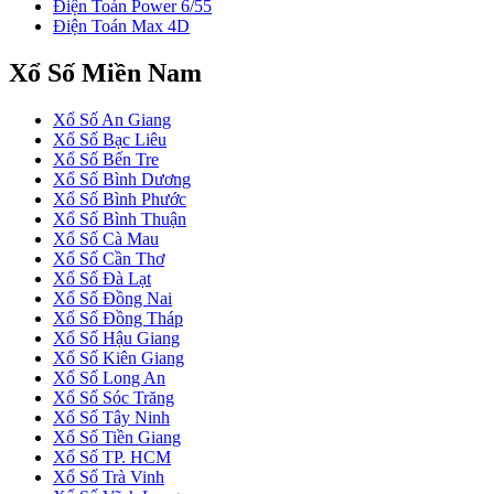
Điện Toán Power 6/55
Điện Toán Max 4D
Xổ Số Miền Nam
Xổ Số An Giang
Xổ Số Bạc Liêu
Xổ Số Bến Tre
Xổ Số Bình Dương
Xổ Số Bình Phước
Xổ Số Bình Thuận
Xổ Số Cà Mau
Xổ Số Cần Thơ
Xổ Số Đà Lạt
Xổ Số Đồng Nai
Xổ Số Đồng Tháp
Xổ Số Hậu Giang
Xổ Số Kiên Giang
Xổ Số Long An
Xổ Số Sóc Trăng
Xổ Số Tây Ninh
Xổ Số Tiền Giang
Xổ Số TP. HCM
Xổ Số Trà Vinh