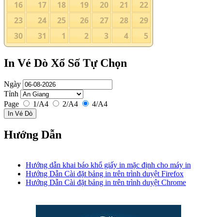
16
17
18
19
20
21
22
23
24
25
26
27
28
29
30
31
1
2
3
4
5
In Vé Dò Xổ Số Tự Chọn
Ngày
Tỉnh
Page
1/A4
2/A4
4/A4
Hướng Dẫn
Hướng dẫn khai báo khổ giấy in mặc định cho máy in
Hướng Dẫn Cài đặt bảng in trên trình duyệt Firefox
Hướng Dẫn Cài đặt bảng in trên trình duyệt Chrome