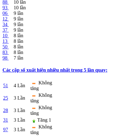
88
10 lần
93
10 lần
06
9 lần
12
9 lần
34
9 lần
37
9 lần
10
8 lần
13
8 lần
50
8 lần
83
8 lần
98
7 lần
Các cặp số xuất hiện nhiều nhất trong 5 lần quay:
Không
51
4 Lần
tăng
Không
25
3 Lần
tăng
Không
28
3 Lần
tăng
31
3 Lần
Tăng 1
Không
97
3 Lần
tăng