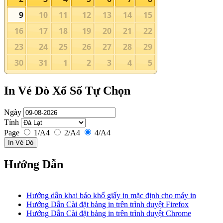
9
10
11
12
13
14
15
16
17
18
19
20
21
22
23
24
25
26
27
28
29
30
31
1
2
3
4
5
In Vé Dò Xổ Số Tự Chọn
Ngày
Tỉnh
Page
1/A4
2/A4
4/A4
Hướng Dẫn
Hướng dẫn khai báo khổ giấy in mặc định cho máy in
Hướng Dẫn Cài đặt bảng in trên trình duyệt Firefox
Hướng Dẫn Cài đặt bảng in trên trình duyệt Chrome