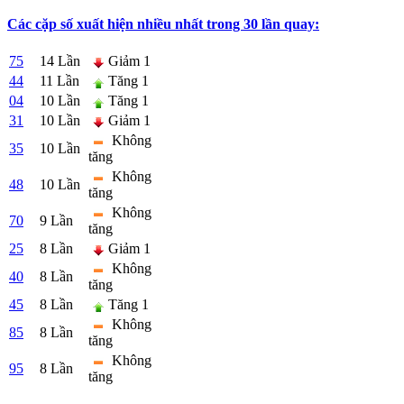
Các cặp số xuất hiện nhiều nhất trong 30 lần quay:
75
14 Lần
Giảm 1
44
11 Lần
Tăng 1
04
10 Lần
Tăng 1
31
10 Lần
Giảm 1
Không
35
10 Lần
tăng
Không
48
10 Lần
tăng
Không
70
9 Lần
tăng
25
8 Lần
Giảm 1
Không
40
8 Lần
tăng
45
8 Lần
Tăng 1
Không
85
8 Lần
tăng
Không
95
8 Lần
tăng