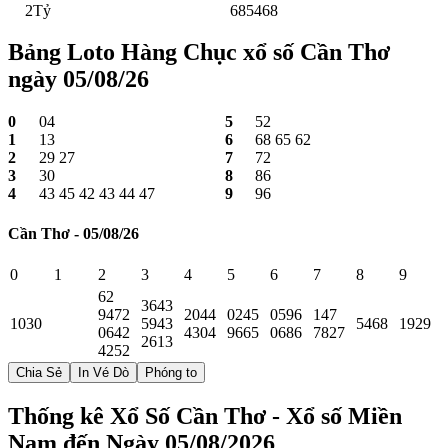
2Tỷ
685468
Bảng Loto Hàng Chục xổ số Cần Thơ
ngày 05/08/26
0
04
5
52
1
13
6
68
65
62
2
29
27
7
72
3
30
8
86
4
43
45
42
43
44
47
9
96
Cần Thơ - 05/08/26
0
1
2
3
4
5
6
7
8
9
62
3643
9472
2044
0245
0596
147
1030
5943
5468
1929
0642
4304
9665
0686
7827
2613
4252
Thống kê Xổ Số Cần Thơ - Xổ số Miền
Nam đến Ngày 05/08/2026