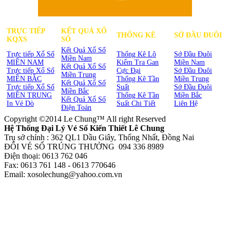
TRỰC TIẾP
KẾT QUẢ XỔ
THỐNG KÊ
SỚ ĐẦU ĐUÔI
KQXS
SỐ
Kết Quả Xổ Số
Trực tiếp Xổ Số
Thống Kê Lô
Sớ Đầu Đuôi
Miền Nam
MIỀN NAM
Kiểm Tra Gan
Miền Nam
Kết Quả Xổ Số
Trực tiếp Xổ Số
Cực Đại
Sớ Đầu Đuôi
Miền Trung
MIỀN BẮC
Thống Kê Tần
Miền Trung
Kết Quả Xổ Số
Trực tiếp Xổ Số
Suất
Sớ Đầu Đuôi
Miền Bắc
MIỀN TRUNG
Thống Kê Tần
Miền Bắc
Kết Quả Xổ Số
In Vé Dò
Suất Chi Tiết
Liên Hệ
Điện Toán
Copyright ©2014 Le Chung™ All right Reserved
Hệ Thống Đại Lý Vé Số Kiến Thiết Lê Chung
Trụ sở chính : 362 QL1 Dầu Giây, Thống Nhất, Đồng Nai
ĐỔI VÉ SỐ TRÚNG THƯỞNG 094 336 8989
Điện thoại: 0613 762 046
Fax: 0613 761 148 - 0613 770646
Email: xosolechung@yahoo.com.vn