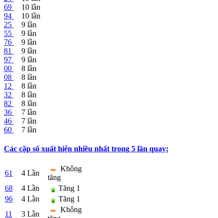
69
10 lần
94
10 lần
25
9 lần
55
9 lần
76
9 lần
81
9 lần
97
9 lần
00
8 lần
08
8 lần
12
8 lần
32
8 lần
82
8 lần
36
7 lần
46
7 lần
60
7 lần
Các cặp số xuất hiện nhiều nhất trong 5 lần quay:
Không
61
4 Lần
tăng
68
4 Lần
Tăng 1
96
4 Lần
Tăng 1
Không
11
3 Lần