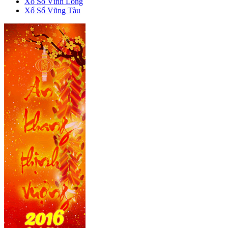
Xổ Số Vĩnh Long
Xổ Số Vũng Tàu