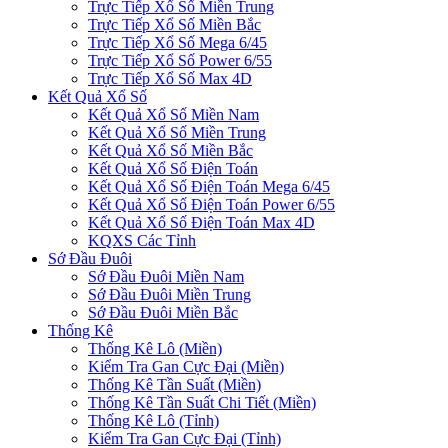
Trực Tiếp Xổ Số Miền Trung
Trực Tiếp Xổ Số Miền Bắc
Trực Tiếp Xổ Số Mega 6/45
Trực Tiếp Xổ Số Power 6/55
Trực Tiếp Xổ Số Max 4D
Kết Quả Xổ Số
Kết Quả Xổ Số Miền Nam
Kết Quả Xổ Số Miền Trung
Kết Quả Xổ Số Miền Bắc
Kết Quả Xổ Số Điện Toán
Kết Quả Xổ Số Điện Toán Mega 6/45
Kết Quả Xổ Số Điện Toán Power 6/55
Kết Quả Xổ Số Điện Toán Max 4D
KQXS Các Tỉnh
Sớ Đầu Đuôi
Sớ Đầu Đuôi Miền Nam
Sớ Đầu Đuôi Miền Trung
Sớ Đầu Đuôi Miền Bắc
Thống Kê
Thống Kê Lô (Miền)
Kiểm Tra Gan Cực Đại (Miền)
Thống Kê Tần Suất (Miền)
Thống Kê Tần Suất Chi Tiết (Miền)
Thống Kê Lô (Tỉnh)
Kiểm Tra Gan Cực Đại (Tỉnh)