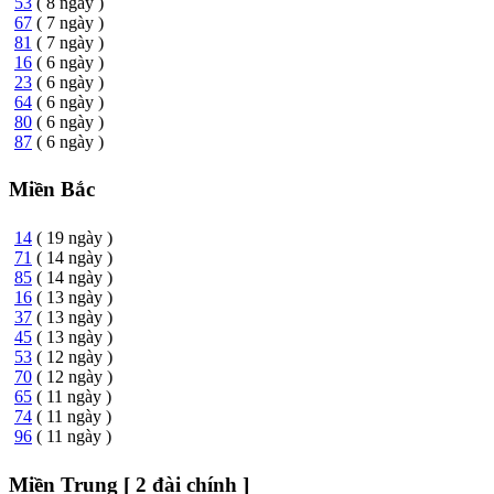
53
( 8 ngày )
67
( 7 ngày )
81
( 7 ngày )
16
( 6 ngày )
23
( 6 ngày )
64
( 6 ngày )
80
( 6 ngày )
87
( 6 ngày )
Miền Bắc
14
( 19 ngày )
71
( 14 ngày )
85
( 14 ngày )
16
( 13 ngày )
37
( 13 ngày )
45
( 13 ngày )
53
( 12 ngày )
70
( 12 ngày )
65
( 11 ngày )
74
( 11 ngày )
96
( 11 ngày )
Miền Trung [ 2 đài chính ]