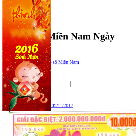
Mẫu vé số Miền Nam Ngày
05/11/2017
Còn
08:45:55
nữa đến xổ số Miền Nam
03/11
/2017
04/11
/2017
06/11
/2017
07/11
/2017
Vé Số Tiền Giang Ngày: 05/11/2017