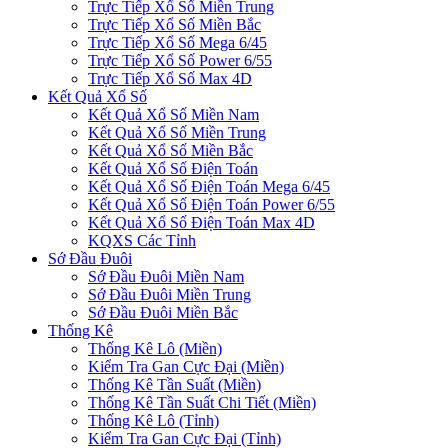
Trực Tiếp Xổ Số Miền Trung
Trực Tiếp Xổ Số Miền Bắc
Trực Tiếp Xổ Số Mega 6/45
Trực Tiếp Xổ Số Power 6/55
Trực Tiếp Xổ Số Max 4D
Kết Quả Xổ Số
Kết Quả Xổ Số Miền Nam
Kết Quả Xổ Số Miền Trung
Kết Quả Xổ Số Miền Bắc
Kết Quả Xổ Số Điện Toán
Kết Quả Xổ Số Điện Toán Mega 6/45
Kết Quả Xổ Số Điện Toán Power 6/55
Kết Quả Xổ Số Điện Toán Max 4D
KQXS Các Tỉnh
Sớ Đầu Đuôi
Sớ Đầu Đuôi Miền Nam
Sớ Đầu Đuôi Miền Trung
Sớ Đầu Đuôi Miền Bắc
Thống Kê
Thống Kê Lô (Miền)
Kiểm Tra Gan Cực Đại (Miền)
Thống Kê Tần Suất (Miền)
Thống Kê Tần Suất Chi Tiết (Miền)
Thống Kê Lô (Tỉnh)
Kiểm Tra Gan Cực Đại (Tỉnh)