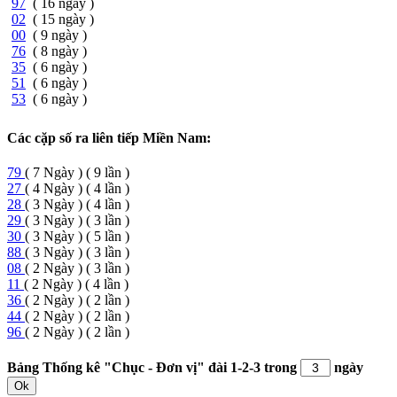
97
( 16 ngày )
02
( 15 ngày )
00
( 9 ngày )
76
( 8 ngày )
35
( 6 ngày )
51
( 6 ngày )
53
( 6 ngày )
Các cặp số ra liên tiếp Miền Nam:
79
( 7 Ngày ) ( 9 lần )
27
( 4 Ngày ) ( 4 lần )
28
( 3 Ngày ) ( 4 lần )
29
( 3 Ngày ) ( 3 lần )
30
( 3 Ngày ) ( 5 lần )
88
( 3 Ngày ) ( 3 lần )
08
( 2 Ngày ) ( 3 lần )
11
( 2 Ngày ) ( 4 lần )
36
( 2 Ngày ) ( 2 lần )
44
( 2 Ngày ) ( 2 lần )
96
( 2 Ngày ) ( 2 lần )
Bảng Thống kê "Chục - Đơn vị" đài 1-2-3 trong
ngày