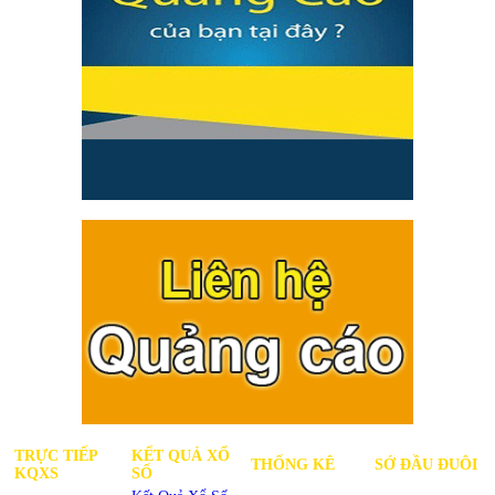
TRỰC TIẾP
KẾT QUẢ XỔ
THỐNG KÊ
SỚ ĐẦU ĐUÔI
KQXS
SỐ