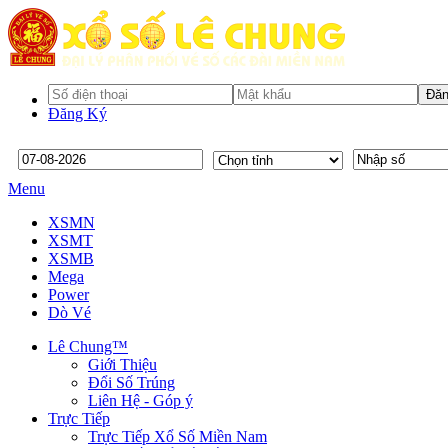
Đăng Ký
Menu
XSMN
XSMT
XSMB
Mega
Power
Dò Vé
Lê Chung™
Giới Thiệu
Đổi Số Trúng
Liên Hệ - Góp ý
Trực Tiếp
Trực Tiếp Xổ Số Miền Nam