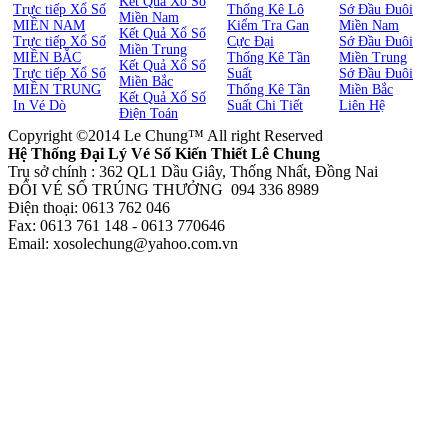
Kết Quả Xổ Số
Trực tiếp Xổ Số
Thống Kê Lô
Sớ Đầu Đuôi
Miền Nam
MIỀN NAM
Kiểm Tra Gan
Miền Nam
Kết Quả Xổ Số
Trực tiếp Xổ Số
Cực Đại
Sớ Đầu Đuôi
Miền Trung
MIỀN BẮC
Thống Kê Tần
Miền Trung
Kết Quả Xổ Số
Trực tiếp Xổ Số
Suất
Sớ Đầu Đuôi
Miền Bắc
MIỀN TRUNG
Thống Kê Tần
Miền Bắc
Kết Quả Xổ Số
In Vé Dò
Suất Chi Tiết
Liên Hệ
Điện Toán
Copyright ©2014 Le Chung™ All right Reserved
Hệ Thống Đại Lý Vé Số Kiến Thiết Lê Chung
Trụ sở chính : 362 QL1 Dầu Giây, Thống Nhất, Đồng Nai
ĐỔI VÉ SỐ TRÚNG THƯỞNG 094 336 8989
Điện thoại: 0613 762 046
Fax: 0613 761 148 - 0613 770646
Email: xosolechung@yahoo.com.vn