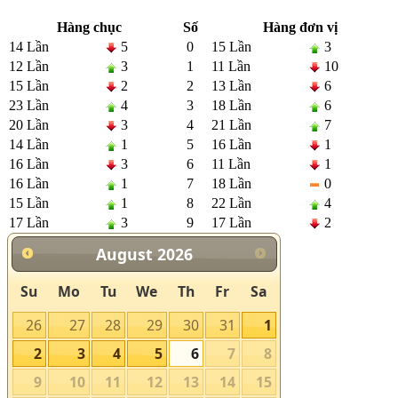
Hàng chục
Số
Hàng đơn vị
14 Lần
5
0
15 Lần
3
12 Lần
3
1
11 Lần
10
15 Lần
2
2
13 Lần
6
23 Lần
4
3
18 Lần
6
20 Lần
3
4
21 Lần
7
14 Lần
1
5
16 Lần
1
16 Lần
3
6
11 Lần
1
16 Lần
1
7
18 Lần
0
15 Lần
1
8
22 Lần
4
17 Lần
3
9
17 Lần
2
August
2026
Su
Mo
Tu
We
Th
Fr
Sa
26
27
28
29
30
31
1
2
3
4
5
6
7
8
9
10
11
12
13
14
15