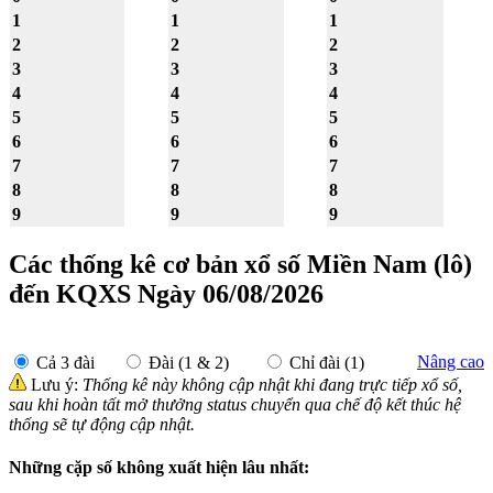
1
1
1
2
2
2
3
3
3
4
4
4
5
5
5
6
6
6
7
7
7
8
8
8
9
9
9
Các thống kê cơ bản xổ số Miền Nam (lô)
đến KQXS Ngày 06/08/2026
Nâng cao
Cả 3 đài
Đài (1 & 2)
Chỉ đài (1)
Lưu ý:
Thống kê này không cập nhật khi đang trực tiếp xổ số,
sau khi hoàn tất mở thưởng status chuyển qua chế độ kết thúc hệ
thống sẽ tự động cập nhật.
Những cặp số không xuất hiện lâu nhất: