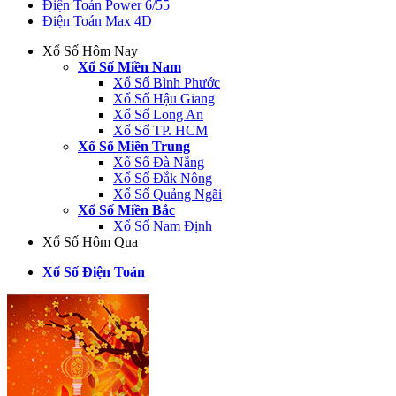
Điện Toán Power 6/55
Điện Toán Max 4D
Xổ Số Hôm Nay
Xổ Số Miền Nam
Xổ Số Bình Phước
Xổ Số Hậu Giang
Xổ Số Long An
Xổ Số TP. HCM
Xổ Số Miền Trung
Xổ Số Đà Nẵng
Xổ Số Đắk Nông
Xổ Số Quảng Ngãi
Xổ Số Miền Bắc
Xổ Số Nam Định
Xổ Số Hôm Qua
Xổ Số Điện Toán