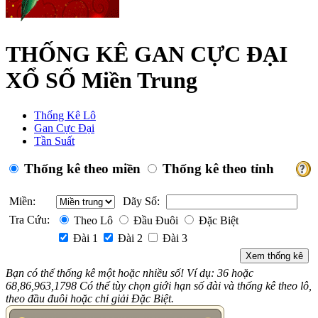
THỐNG KÊ GAN CỰC ĐẠI
XỔ SỐ Miền Trung
Thống Kê Lô
Gan Cực Đại
Tần Suất
Thống kê theo miền
Thống kê theo tỉnh
Miền:
Dãy Số:
Tra Cứu:
Theo Lô
Đầu Đuôi
Đặc Biệt
Đài 1
Đài 2
Đài 3
Bạn có thể thống kê một hoặc nhiều số! Ví dụ: 36 hoặc
68,86,963,1798 Có thể tùy chọn giới hạn số đài và thống kê theo lô,
theo đầu đuôi hoặc chỉ giải Đặc Biệt.