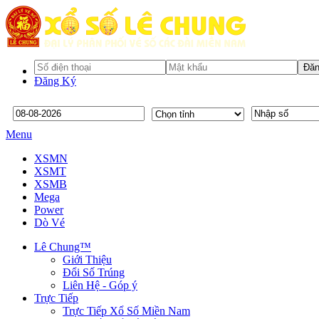
Đăng Ký
Menu
XSMN
XSMT
XSMB
Mega
Power
Dò Vé
Lê Chung™
Giới Thiệu
Đổi Số Trúng
Liên Hệ - Góp ý
Trực Tiếp
Trực Tiếp Xổ Số Miền Nam