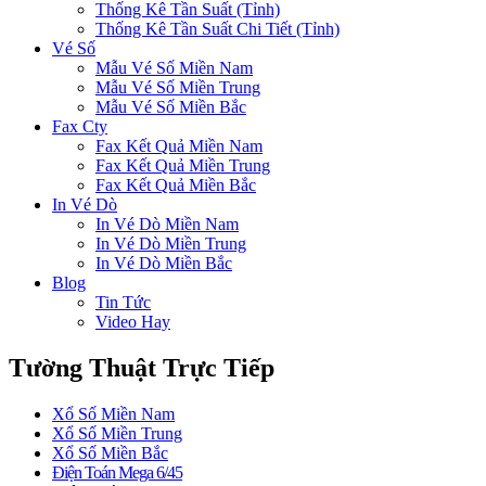
Thống Kê Tần Suất (Tỉnh)
Thống Kê Tần Suất Chi Tiết (Tỉnh)
Vé Số
Mẫu Vé Số Miền Nam
Mẫu Vé Số Miền Trung
Mẫu Vé Số Miền Bắc
Fax Cty
Fax Kết Quả Miền Nam
Fax Kết Quả Miền Trung
Fax Kết Quả Miền Bắc
In Vé Dò
In Vé Dò Miền Nam
In Vé Dò Miền Trung
In Vé Dò Miền Bắc
Blog
Tin Tức
Video Hay
Tường Thuật Trực Tiếp
Xổ Số Miền Nam
Xổ Số Miền Trung
Xổ Số Miền Bắc
Điện Toán Mega 6/45