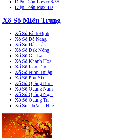
Điện Toán Power 6/55
Điện Toán Max 4D
Xổ Số Miền Trung
Xổ Số Bình Định
Xổ Số Đà Nẵng
Xổ Số Đắk Lắk
Xổ Số Đắk Nông
Xổ Số Gia Lai
Xổ Số Khánh Hòa
Xổ Số Kon Tum
Xổ Số Ninh Thuận
Xổ Số Phú Yên
Xổ Số Quảng Bình
Xổ Số Quảng Nam
Xổ Số Quảng Ngãi
Xổ Số Quảng Trị
Xổ Số Thừa T. Huế