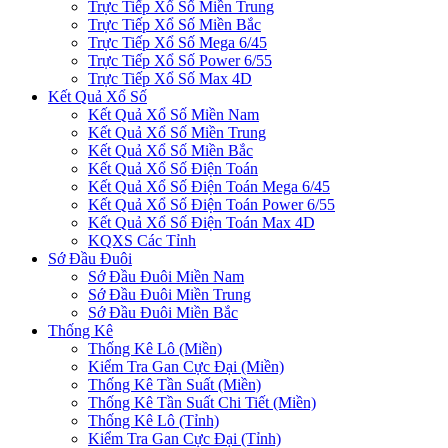
Trực Tiếp Xổ Số Miền Trung
Trực Tiếp Xổ Số Miền Bắc
Trực Tiếp Xổ Số Mega 6/45
Trực Tiếp Xổ Số Power 6/55
Trực Tiếp Xổ Số Max 4D
Kết Quả Xổ Số
Kết Quả Xổ Số Miền Nam
Kết Quả Xổ Số Miền Trung
Kết Quả Xổ Số Miền Bắc
Kết Quả Xổ Số Điện Toán
Kết Quả Xổ Số Điện Toán Mega 6/45
Kết Quả Xổ Số Điện Toán Power 6/55
Kết Quả Xổ Số Điện Toán Max 4D
KQXS Các Tỉnh
Sớ Đầu Đuôi
Sớ Đầu Đuôi Miền Nam
Sớ Đầu Đuôi Miền Trung
Sớ Đầu Đuôi Miền Bắc
Thống Kê
Thống Kê Lô (Miền)
Kiểm Tra Gan Cực Đại (Miền)
Thống Kê Tần Suất (Miền)
Thống Kê Tần Suất Chi Tiết (Miền)
Thống Kê Lô (Tỉnh)
Kiểm Tra Gan Cực Đại (Tỉnh)