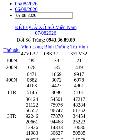
05/08
/2026
06/08
/2026
KẾT QUẢ XỔ SỐ Miền Nam
07/08
2026
Đổi Số Trúng:
0943.36.89.89
Vĩnh Long
Bình Dương
Trà Vinh
Thứ sáu
47VL32
08K32
35TV32
100N
99
39
21
200N
678
185
439
6471
1869
9917
400N
0682
3072
6978
4163
4427
4961
1TR
5145
3096
5101
36124
54501
47217
21122
75976
48284
56557
96747
61752
3TR
92246
77870
34454
20661
94468
25223
13926
14833
10686
11983
30627
50585
50573
95817
15076