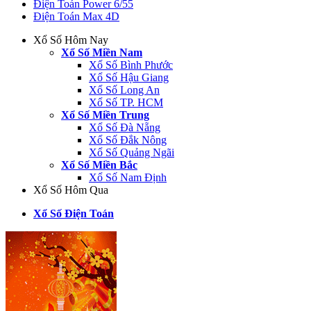
Điện Toán Power 6/55
Điện Toán Max 4D
Xổ Số Hôm Nay
Xổ Số Miền Nam
Xổ Số Bình Phước
Xổ Số Hậu Giang
Xổ Số Long An
Xổ Số TP. HCM
Xổ Số Miền Trung
Xổ Số Đà Nẵng
Xổ Số Đắk Nông
Xổ Số Quảng Ngãi
Xổ Số Miền Bắc
Xổ Số Nam Định
Xổ Số Hôm Qua
Xổ Số Điện Toán