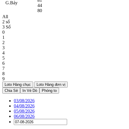
81
G.Bảy
44
80
All
2 số
3 Số
0
1
2
3
4
5
6
7
8
9
03/08
/2026
04/08
/2026
05/08
/2026
06/08
/2026