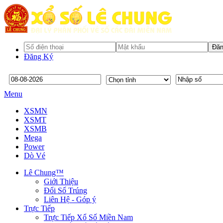
Đăng Ký
Menu
XSMN
XSMT
XSMB
Mega
Power
Dò Vé
Lê Chung™
Giới Thiệu
Đổi Số Trúng
Liên Hệ - Góp ý
Trực Tiếp
Trực Tiếp Xổ Số Miền Nam