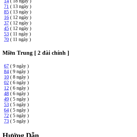
14
( 18 ngày )
71
( 13 ngày )
85
( 13 ngày )
16
( 12 ngày )
37
( 12 ngày )
45
( 12 ngày )
53
( 11 ngày )
70
( 11 ngày )
Miền Trung [ 2 đài chính ]
67
( 9 ngày )
84
( 9 ngày )
10
( 8 ngày )
02
( 6 ngày )
12
( 6 ngày )
48
( 6 ngày )
49
( 5 ngày )
53
( 5 ngày )
64
( 5 ngày )
72
( 5 ngày )
73
( 5 ngày )
Hướng Dẫn