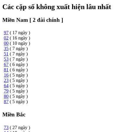
Các cặp số không xuất hiện lâu nhất
Miền Nam [ 2 đài chính ]
97
( 17 ngày )
02
( 16 ngày )
00
( 10 ngày )
35
( 7 ngày )
51
( 7 ngày )
53
( 7 ngày )
67
( 6 ngày )
81
( 6 ngày )
16
( 5 ngày )
23
( 5 ngày )
64
( 5 ngày )
79
( 5 ngày )
80
( 5 ngày )
87
( 5 ngày )
Miền Bắc
73
( 27 ngày )