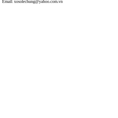
Email: xosolechung@yahoo.com.vn