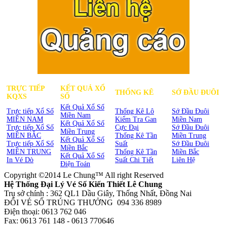
TRỰC TIẾP
KẾT QUẢ XỔ
THỐNG KÊ
SỚ ĐẦU ĐUÔI
KQXS
SỐ
Kết Quả Xổ Số
Trực tiếp Xổ Số
Thống Kê Lô
Sớ Đầu Đuôi
Miền Nam
MIỀN NAM
Kiểm Tra Gan
Miền Nam
Kết Quả Xổ Số
Trực tiếp Xổ Số
Cực Đại
Sớ Đầu Đuôi
Miền Trung
MIỀN BẮC
Thống Kê Tần
Miền Trung
Kết Quả Xổ Số
Trực tiếp Xổ Số
Suất
Sớ Đầu Đuôi
Miền Bắc
MIỀN TRUNG
Thống Kê Tần
Miền Bắc
Kết Quả Xổ Số
In Vé Dò
Suất Chi Tiết
Liên Hệ
Điện Toán
Copyright ©2014 Le Chung™ All right Reserved
Hệ Thống Đại Lý Vé Số Kiến Thiết Lê Chung
Trụ sở chính : 362 QL1 Dầu Giây, Thống Nhất, Đồng Nai
ĐỔI VÉ SỐ TRÚNG THƯỞNG 094 336 8989
Điện thoại: 0613 762 046
Fax: 0613 761 148 - 0613 770646