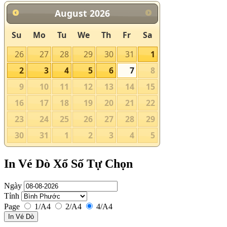
August
2026
Su
Mo
Tu
We
Th
Fr
Sa
26
27
28
29
30
31
1
2
3
4
5
6
7
8
9
10
11
12
13
14
15
16
17
18
19
20
21
22
23
24
25
26
27
28
29
30
31
1
2
3
4
5
In Vé Dò Xổ Số Tự Chọn
Ngày
Tỉnh
Page
1/A4
2/A4
4/A4