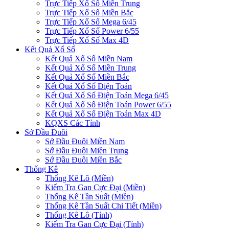
Trực Tiếp Xổ Số Miền Trung
Trực Tiếp Xổ Số Miền Bắc
Trực Tiếp Xổ Số Mega 6/45
Trực Tiếp Xổ Số Power 6/55
Trực Tiếp Xổ Số Max 4D
Kết Quả Xổ Số
Kết Quả Xổ Số Miền Nam
Kết Quả Xổ Số Miền Trung
Kết Quả Xổ Số Miền Bắc
Kết Quả Xổ Số Điện Toán
Kết Quả Xổ Số Điện Toán Mega 6/45
Kết Quả Xổ Số Điện Toán Power 6/55
Kết Quả Xổ Số Điện Toán Max 4D
KQXS Các Tỉnh
Sớ Đầu Đuôi
Sớ Đầu Đuôi Miền Nam
Sớ Đầu Đuôi Miền Trung
Sớ Đầu Đuôi Miền Bắc
Thống Kê
Thống Kê Lô (Miền)
Kiểm Tra Gan Cực Đại (Miền)
Thống Kê Tần Suất (Miền)
Thống Kê Tần Suất Chi Tiết (Miền)
Thống Kê Lô (Tỉnh)
Kiểm Tra Gan Cực Đại (Tỉnh)