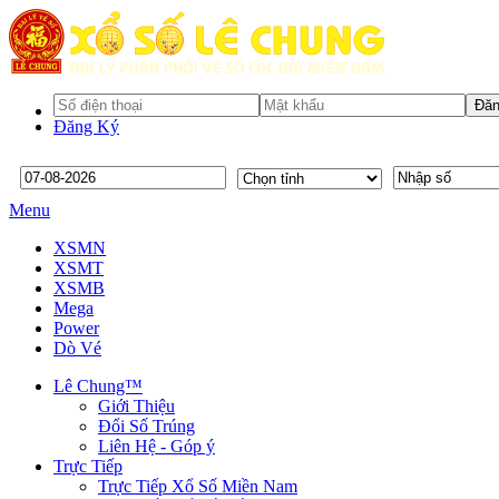
Đăng Ký
Menu
XSMN
XSMT
XSMB
Mega
Power
Dò Vé
Lê Chung™
Giới Thiệu
Đổi Số Trúng
Liên Hệ - Góp ý
Trực Tiếp
Trực Tiếp Xổ Số Miền Nam