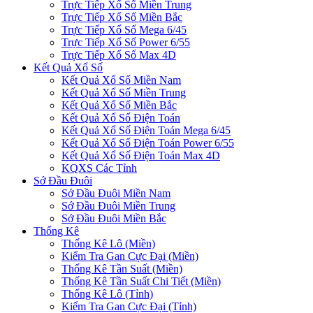
Trực Tiếp Xổ Số Miền Trung
Trực Tiếp Xổ Số Miền Bắc
Trực Tiếp Xổ Số Mega 6/45
Trực Tiếp Xổ Số Power 6/55
Trực Tiếp Xổ Số Max 4D
Kết Quả Xổ Số
Kết Quả Xổ Số Miền Nam
Kết Quả Xổ Số Miền Trung
Kết Quả Xổ Số Miền Bắc
Kết Quả Xổ Số Điện Toán
Kết Quả Xổ Số Điện Toán Mega 6/45
Kết Quả Xổ Số Điện Toán Power 6/55
Kết Quả Xổ Số Điện Toán Max 4D
KQXS Các Tỉnh
Sớ Đầu Đuôi
Sớ Đầu Đuôi Miền Nam
Sớ Đầu Đuôi Miền Trung
Sớ Đầu Đuôi Miền Bắc
Thống Kê
Thống Kê Lô (Miền)
Kiểm Tra Gan Cực Đại (Miền)
Thống Kê Tần Suất (Miền)
Thống Kê Tần Suất Chi Tiết (Miền)
Thống Kê Lô (Tỉnh)
Kiểm Tra Gan Cực Đại (Tỉnh)