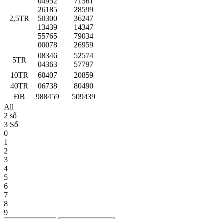
04952
71561
26185
28599
2,5TR
50300
36247
13439
14347
55765
79034
00078
26959
08346
52574
5TR
04363
57797
10TR
68407
20859
40TR
06738
80490
ĐB
988459
509439
All
2 số
3 Số
0
1
2
3
4
5
6
7
8
9