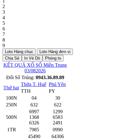
1
2
3
4
5
6
7
8
9
KẾT QUẢ XỔ SỐ Miền Trung
03/08
2026
Đổi Số Trúng:
0943.36.89.89
Thừa T. Huế
Phú Yên
Thứ hai
TTH
PY
100N
04
30
250N
632
622
6997
1299
500N
1368
6583
6326
2491
1TR
7985
0990
45490
64306