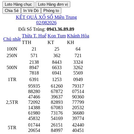
KẾT QUẢ XỔ SỐ Miền Trung
02/08
2026
Đổi Số Trúng:
0943.36.89.89
Thừa T. Huế
Kon Tum
Khánh Hòa
Chủ nhật
TTH
KT
KH
100N
21
25
64
250N
571
362
721
2138
8443
3324
500N
8947
6633
3262
7818
6941
5569
1TR
6391
1253
0949
95935
61260
79317
88280
67872
07514
47466
39637
90360
2,5TR
72092
82893
77799
14388
67083
20532
61980
73176
36680
45832
54169
39774
01744
26151
42440
5TR
20654
84997
40451