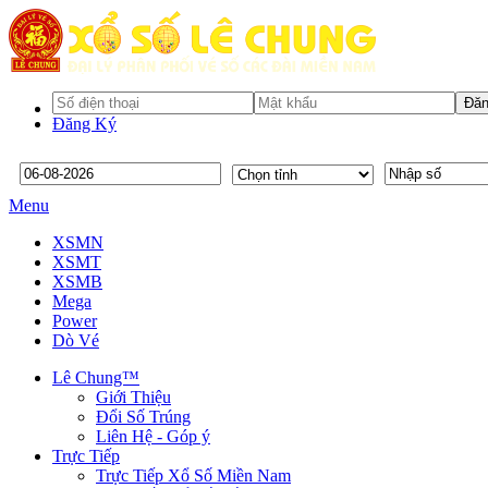
Đăng Ký
Menu
XSMN
XSMT
XSMB
Mega
Power
Dò Vé
Lê Chung™
Giới Thiệu
Đổi Số Trúng
Liên Hệ - Góp ý
Trực Tiếp
Trực Tiếp Xổ Số Miền Nam