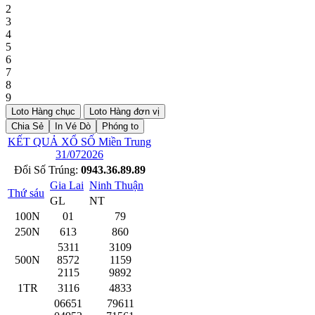
2
3
4
5
6
7
8
9
KẾT QUẢ XỔ SỐ Miền Trung
31/07
2026
Đổi Số Trúng:
0943.36.89.89
Gia Lai
Ninh Thuận
Thứ sáu
GL
NT
100N
01
79
250N
613
860
5311
3109
500N
8572
1159
2115
9892
1TR
3116
4833
06651
79611