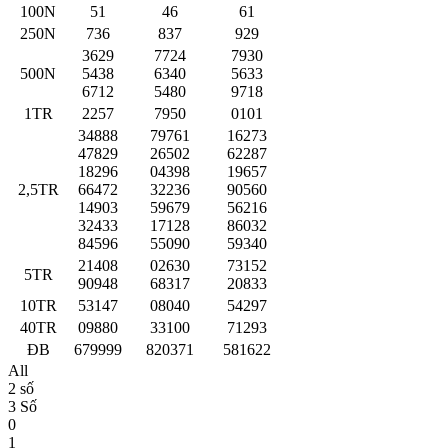
100N
51
46
61
250N
736
837
929
3629
7724
7930
500N
5438
6340
5633
6712
5480
9718
1TR
2257
7950
0101
34888
79761
16273
47829
26502
62287
18296
04398
19657
2,5TR
66472
32236
90560
14903
59679
56216
32433
17128
86032
84596
55090
59340
21408
02630
73152
5TR
90948
68317
20833
10TR
53147
08040
54297
40TR
09880
33100
71293
ĐB
679999
820371
581622
All
2 số
3 Số
0
1