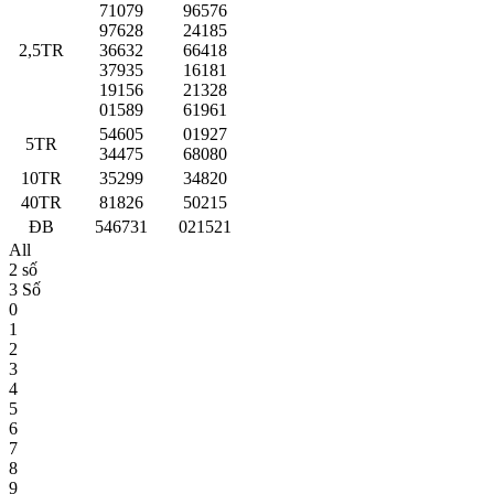
71079
96576
97628
24185
2,5TR
36632
66418
37935
16181
19156
21328
01589
61961
54605
01927
5TR
34475
68080
10TR
35299
34820
40TR
81826
50215
ĐB
546731
021521
All
2 số
3 Số
0
1
2
3
4
5
6
7
8
9