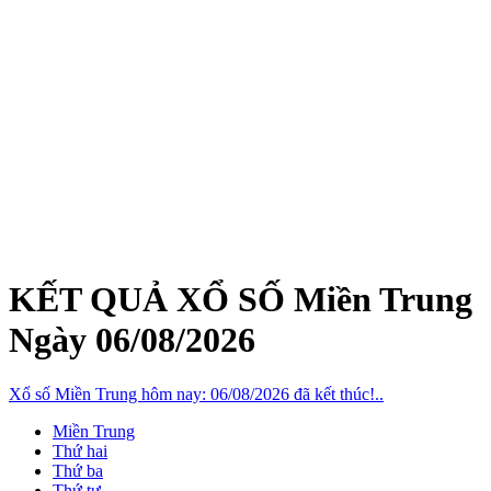
KẾT QUẢ XỔ SỐ Miền Trung
Ngày 06/08/2026
Xổ số Miền Trung hôm nay: 06/08/2026 đã kết thúc!..
Miền Trung
Thứ hai
Thứ ba
Thứ tư