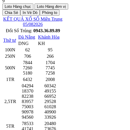
9
KẾT QUẢ XỔ SỐ Miền Trung
05/08
2026
Đổi Số Trúng:
0943.36.89.89
Đà Nẵng
Khánh Hòa
Thứ tư
DNG
KH
100N
62
95
250N
706
266
7844
1704
500N
7260
7745
5180
7258
1TR
6432
2008
04294
60342
18370
49155
82238
66952
2,5TR
83957
29528
75003
61028
90978
40900
94560
33926
78533
20480
5TR
41741
73676