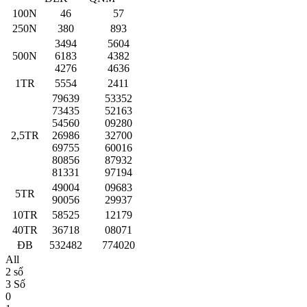
100N
46
57
250N
380
893
3494
5604
500N
6183
4382
4276
4636
1TR
5554
2411
79639
53352
73435
52163
54560
09280
2,5TR
26986
32700
69755
60016
80856
87932
81331
97194
49004
09683
5TR
90056
29937
10TR
58525
12179
40TR
36718
08071
ĐB
532482
774020
All
2 số
3 Số
0