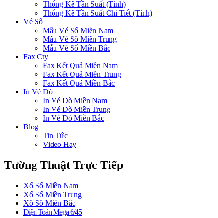
Thống Kê Tần Suất (Tỉnh)
Thống Kê Tần Suất Chi Tiết (Tỉnh)
Vé Số
Mẫu Vé Số Miền Nam
Mẫu Vé Số Miền Trung
Mẫu Vé Số Miền Bắc
Fax Cty
Fax Kết Quả Miền Nam
Fax Kết Quả Miền Trung
Fax Kết Quả Miền Bắc
In Vé Dò
In Vé Dò Miền Nam
In Vé Dò Miền Trung
In Vé Dò Miền Bắc
Blog
Tin Tức
Video Hay
Tường Thuật Trực Tiếp
Xổ Số Miền Nam
Xổ Số Miền Trung
Xổ Số Miền Bắc
Điện Toán Mega 6/45