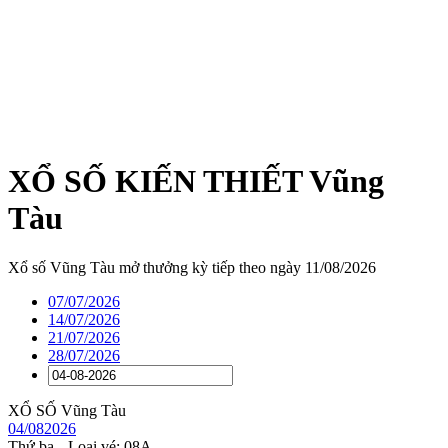
XỔ SỐ KIẾN THIẾT Vũng
Tàu
Xổ số Vũng Tàu mở thưởng kỳ tiếp theo ngày 11/08/2026
07/07
/2026
14/07
/2026
21/07
/2026
28/07
/2026
XỔ SỐ Vũng Tàu
04/08
2026
Thứ ba
Loại vé: 08A