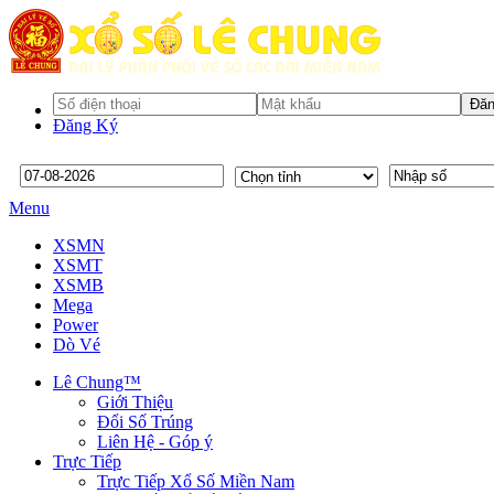
Đăng Ký
Menu
XSMN
XSMT
XSMB
Mega
Power
Dò Vé
Lê Chung™
Giới Thiệu
Đổi Số Trúng
Liên Hệ - Góp ý
Trực Tiếp
Trực Tiếp Xổ Số Miền Nam