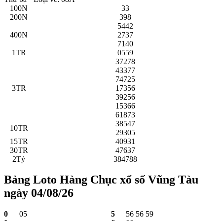
100N
33
200N
398
5442
400N
2737
7140
1TR
0559
37278
43377
74725
3TR
17356
39256
15366
61873
38547
10TR
29305
15TR
40931
30TR
47637
2Tỷ
384788
Bảng Loto Hàng Chục xổ số Vũng Tàu
ngày 04/08/26
0
05
5
56
56
59