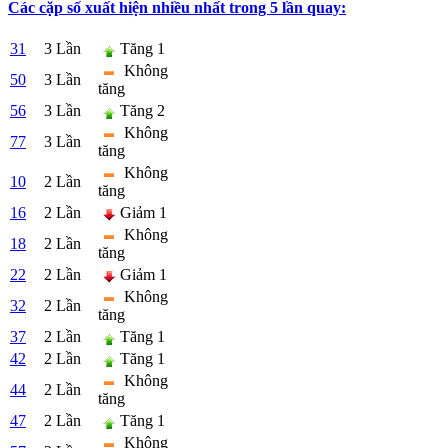
Các cặp số xuất hiện nhiều nhất trong 5 lần quay:
31
3 Lần
Tăng 1
Không
50
3 Lần
tăng
56
3 Lần
Tăng 2
Không
77
3 Lần
tăng
Không
10
2 Lần
tăng
16
2 Lần
Giảm 1
Không
18
2 Lần
tăng
22
2 Lần
Giảm 1
Không
32
2 Lần
tăng
37
2 Lần
Tăng 1
42
2 Lần
Tăng 1
Không
44
2 Lần
tăng
47
2 Lần
Tăng 1
Không