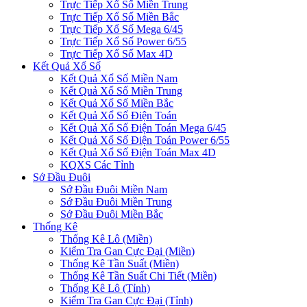
Trực Tiếp Xổ Số Miền Trung
Trực Tiếp Xổ Số Miền Bắc
Trực Tiếp Xổ Số Mega 6/45
Trực Tiếp Xổ Số Power 6/55
Trực Tiếp Xổ Số Max 4D
Kết Quả Xổ Số
Kết Quả Xổ Số Miền Nam
Kết Quả Xổ Số Miền Trung
Kết Quả Xổ Số Miền Bắc
Kết Quả Xổ Số Điện Toán
Kết Quả Xổ Số Điện Toán Mega 6/45
Kết Quả Xổ Số Điện Toán Power 6/55
Kết Quả Xổ Số Điện Toán Max 4D
KQXS Các Tỉnh
Sớ Đầu Đuôi
Sớ Đầu Đuôi Miền Nam
Sớ Đầu Đuôi Miền Trung
Sớ Đầu Đuôi Miền Bắc
Thống Kê
Thống Kê Lô (Miền)
Kiểm Tra Gan Cực Đại (Miền)
Thống Kê Tần Suất (Miền)
Thống Kê Tần Suất Chi Tiết (Miền)
Thống Kê Lô (Tỉnh)
Kiểm Tra Gan Cực Đại (Tỉnh)