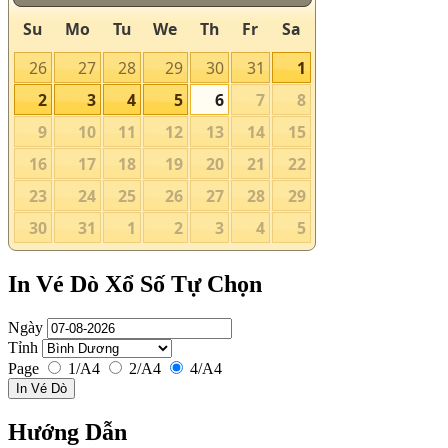
Su
Mo
Tu
We
Th
Fr
Sa
26
27
28
29
30
31
1
2
3
4
5
6
7
8
9
10
11
12
13
14
15
16
17
18
19
20
21
22
23
24
25
26
27
28
29
30
31
1
2
3
4
5
In Vé Dò Xổ Số Tự Chọn
Ngày
Tỉnh
Page
1/A4
2/A4
4/A4
Hướng Dẫn