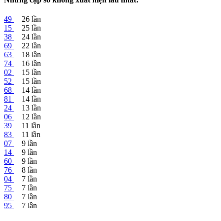
49
26 lần
15
25 lần
38
24 lần
69
22 lần
63
18 lần
74
16 lần
02
15 lần
52
15 lần
68
14 lần
81
14 lần
24
13 lần
06
12 lần
39
11 lần
83
11 lần
07
9 lần
14
9 lần
60
9 lần
76
8 lần
04
7 lần
75
7 lần
80
7 lần
95
7 lần