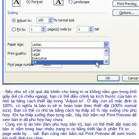
- Nếu như số cột quá dài khiến cho bảng in ra không nằm gọn trong khổ
giấy (kể cả chiều ngang), bạn có thể điều chỉnh lại kích thước của bản in
nhỏ lại bằng cách thiết lập trong "Adjust to". Ở đây con số mặc định là
100%, có nghĩa là bản in sẽ in hoàn toàn theo thiết đặt (100% normal
size). Bạn có thể co nhỏ lại bằng cách hạ thấp số % này xuống cho phù
hợp. Khi hạ thấp xuống theo từng nấc, hãy thử bấm nút Print Preview để
xem bản in đã phù hợp hay chưa.
- Cũng với lý do trên (làm phù hợp bản in), bạn có thể thiết đặt toàn bộ
bản in nằm trong bao nhiêu trang in ra bằng thiết lập ở phần Fit to: ....
page wide by ... tall. Bạn cũng nên bấm nút Print Preview để xem trước
khi quết định lựa chọn.