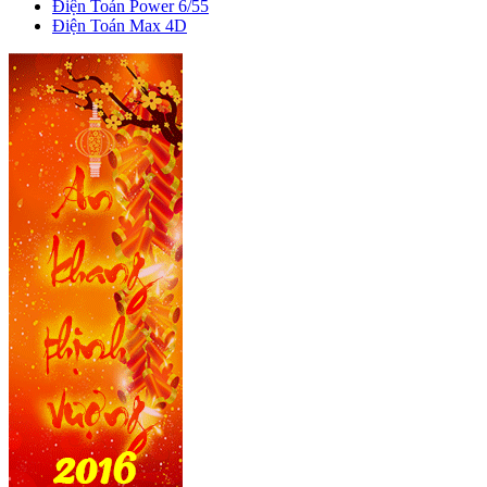
Điện Toán Power 6/55
Điện Toán Max 4D