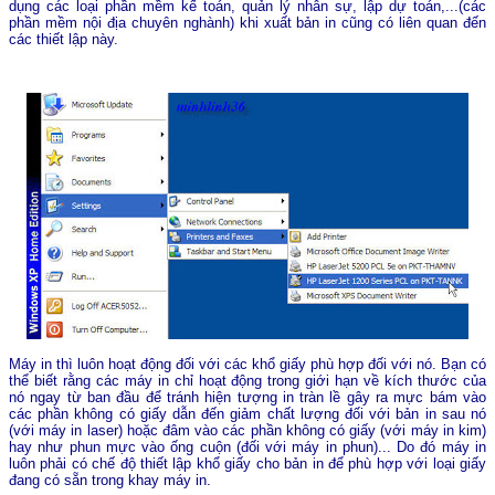
dụng các loại phần mềm kế toán, quản lý nhân sự, lập dự toán,...(các
phần mềm nội địa chuyên nghành) khi xuất bản in cũng có liên quan đến
các thiết lập này.
Máy in thì luôn hoạt động đối với các khổ giấy phù hợp đối với nó. Bạn có
thể biết rằng các máy in chỉ hoạt động trong giới hạn về kích thước của
nó ngay từ ban đầu để tránh hiện tượng in tràn lề gây ra mực bám vào
các phần không có giấy dẫn đến giảm chất lượng đối với bản in sau nó
(với máy in laser) hoặc đâm vào các phần không có giấy (với máy in kim)
hay như phun mực vào ống cuộn (đối với máy in phun)... Do đó máy in
luôn phải có chế độ thiết lập khổ giấy cho bản in để phù hợp với loại giấy
đang có sẵn trong khay máy in.