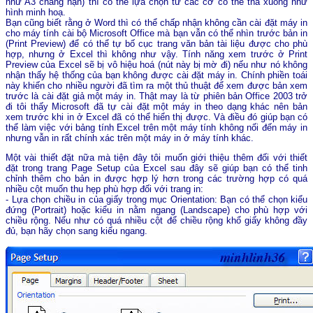
như A3 chẳng hạn) thì có thể lựa chọn từ các cỡ có thể thả xuống như
hình minh hoạ.
Bạn cũng biết rằng ở Word thì có thể chấp nhận không cần cài đặt máy in
cho máy tính cài bộ Microsoft Office mà bạn vẫn có thể nhìn trước bản in
(Print Preview) để có thể tự bố cục trang văn bản tài liệu được cho phù
hợp, nhưng ở Excel thì không như vậy. Tính năng xem trước ở Print
Preview của Excel sẽ bị vô hiệu hoá (nút này bị mờ đi) nếu như nó không
nhận thấy hệ thống của bạn không được cài đặt máy in. Chính phiền toái
này khiến cho nhiều người đã tìm ra một thủ thuật để xem được bản xem
trước là cài đặt giả một máy in. Thật may là từ phiên bản Office 2003 trở
đi tôi thấy Microsoft đã tự cài đặt một máy in theo dạng khác nên bản
xem trước khi in ở Excel đã có thể hiển thị được. Và điều đó giúp bạn có
thể làm việc với bảng tính Excel trên một máy tính không nối đến máy in
nhưng vẫn in rất chính xác trên một máy in ở máy tính khác.
Một vài thiết đặt nữa mà tiện đây tôi muốn giới thiệu thêm đối với thiết
đặt trong trang Page Setup của Excel sau đây sẽ giúp bạn có thể tinh
chỉnh thêm cho bản in được hợp lý hơn trong các trường hợp có quá
nhiều cột muốn thu hẹp phù hợp đối với trang in:
- Lựa chọn chiều in của giấy trong mục Orientation: Bạn có thể chọn kiểu
đứng (Portrait) hoặc kiểu in nằm ngang (Landscape) cho phù hợp với
chiều rộng. Nếu như có quá nhiều cột để chiều rộng khổ giấy không đầy
đủ, bạn hãy chọn sang kiểu ngang.