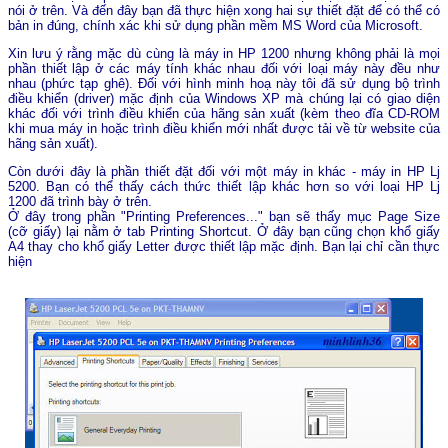
nói ở trên. Và đến đây bạn đã thực hiện xong hai sự thiết đặt để có thể có
bản in đúng, chính xác khi sử dụng phần mềm MS Word của Microsoft.
Xin lưu ý rằng mặc dù cùng là máy in HP 1200 nhưng không phải là mọi
phần thiết lập ở các máy tính khác nhau đối với loại máy này đều như
nhau (phức tạp ghê). Đối với hình minh hoạ này tôi đã sử dụng bộ trình
điều khiển (driver) mặc định của Windows XP mà chúng lại có giao diện
khác đối với trình điều khiển của hãng sản xuất (kèm theo đĩa CD-ROM
khi mua máy in hoặc trình điều khiển mới nhất được tải về từ website của
hãng sản xuất).
Còn dưới đây là phần thiết đặt đối với một máy in khác - máy in HP Lj
5200. Bạn có thể thấy cách thức thiết lập khác hơn so với loại HP Lj
1200 đã trình bày ở trên.
Ở đây trong phần "Printing Preferences..." bạn sẽ thấy mục Page Size
(cỡ giấy) lại nằm ở tab Printing Shortcut. Ở đây bạn cũng chọn khổ giấy
A4 thay cho khổ giấy Letter được thiết lập mặc định. Bạn lại chỉ cần thực
hiện