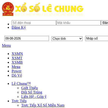
Đăng Ký
Menu
XSMN
XSMT
XSMB
Mega
Power
Dò Vé
Lê Chung™
Giới Thiệu
Đổi Số Trúng
Liên Hệ - Góp ý
Trực Tiếp
Trực Tiếp Xổ Số Miền Nam