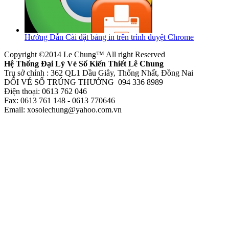
Hướng Dẫn Cài đặt bảng in trên trình duyệt Chrome
Copyright ©2014 Le Chung™ All right Reserved
Hệ Thống Đại Lý Vé Số Kiến Thiết Lê Chung
Trụ sở chính : 362 QL1 Dầu Giây, Thống Nhất, Đồng Nai
ĐỔI VÉ SỐ TRÚNG THƯỞNG 094 336 8989
Điện thoại: 0613 762 046
Fax: 0613 761 148 - 0613 770646
Email: xosolechung@yahoo.com.vn