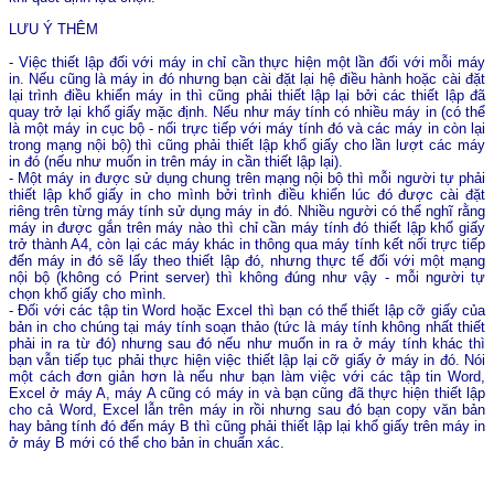
LƯU Ý THÊM
- Việc thiết lập đối với máy in chỉ cần thực hiện một lần đối với mỗi máy
in. Nếu cũng là máy in đó nhưng bạn cài đặt lại hệ điều hành hoặc cài đặt
lại trình điều khiển máy in thì cũng phải thiết lập lại bởi các thiết lập đã
quay trở lại khổ giấy mặc định. Nếu như máy tính có nhiều máy in (có thể
là một máy in cục bộ - nối trực tiếp với máy tính đó và các máy in còn lại
trong mạng nội bộ) thì cũng phải thiết lập khổ giấy cho lần lượt các máy
in đó (nếu như muốn in trên máy in cần thiết lập lại).
- Một máy in được sử dụng chung trên mạng nội bộ thì mỗi người tự phải
thiết lập khổ giấy in cho mình bởi trình điều khiển lúc đó được cài đặt
riêng trên từng máy tính sử dụng máy in đó. Nhiều người có thể nghĩ rằng
máy in được gắn trên máy nào thì chỉ cần máy tính đó thiết lập khổ giấy
trở thành A4, còn lại các máy khác in thông qua máy tính kết nối trực tiếp
đến máy in đó sẽ lấy theo thiết lập đó, nhưng thực tế đối với một mạng
nội bộ (không có Print server) thì không đúng như vậy - mỗi người tự
chọn khổ giấy cho mình.
- Đối với các tập tin Word hoặc Excel thì bạn có thể thiết lập cỡ giấy của
bản in cho chúng tại máy tính soạn thảo (tức là máy tính không nhất thiết
phải in ra từ đó) nhưng sau đó nếu như muốn in ra ở máy tính khác thì
bạn vẫn tiếp tục phải thực hiện việc thiết lập lại cỡ giấy ở máy in đó. Nói
một cách đơn giản hơn là nếu như bạn làm việc với các tập tin Word,
Excel ở máy A, máy A cũng có máy in và bạn cũng đã thực hiện thiết lập
cho cả Word, Excel lẫn trên máy in rồi nhưng sau đó bạn copy văn bản
hay bảng tính đó đến máy B thì cũng phải thiết lập lại khổ giấy trên máy in
ở máy B mới có thể cho bản in chuẩn xác.