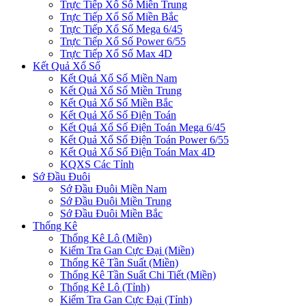
Trực Tiếp Xổ Số Miền Trung
Trực Tiếp Xổ Số Miền Bắc
Trực Tiếp Xổ Số Mega 6/45
Trực Tiếp Xổ Số Power 6/55
Trực Tiếp Xổ Số Max 4D
Kết Quả Xổ Số
Kết Quả Xổ Số Miền Nam
Kết Quả Xổ Số Miền Trung
Kết Quả Xổ Số Miền Bắc
Kết Quả Xổ Số Điện Toán
Kết Quả Xổ Số Điện Toán Mega 6/45
Kết Quả Xổ Số Điện Toán Power 6/55
Kết Quả Xổ Số Điện Toán Max 4D
KQXS Các Tỉnh
Sớ Đầu Đuôi
Sớ Đầu Đuôi Miền Nam
Sớ Đầu Đuôi Miền Trung
Sớ Đầu Đuôi Miền Bắc
Thống Kê
Thống Kê Lô (Miền)
Kiểm Tra Gan Cực Đại (Miền)
Thống Kê Tần Suất (Miền)
Thống Kê Tần Suất Chi Tiết (Miền)
Thống Kê Lô (Tỉnh)
Kiểm Tra Gan Cực Đại (Tỉnh)