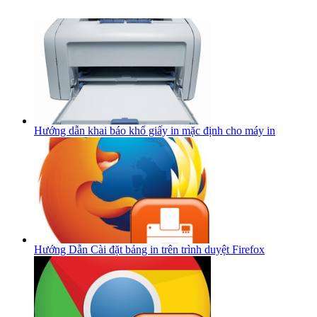
Hướng dẫn khai báo khổ giấy in mặc định cho máy in
Hướng Dẫn Cài đặt bảng in trên trình duyệt Firefox