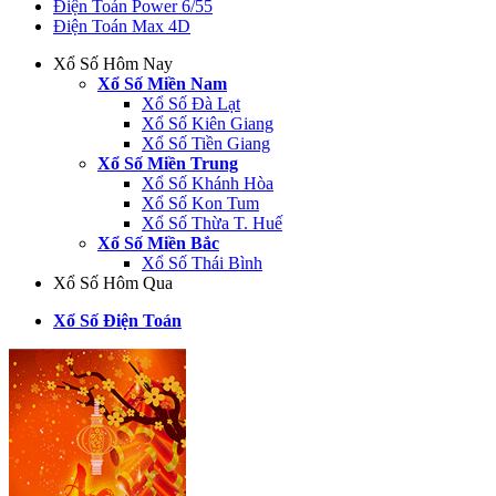
Điện Toán Power 6/55
Điện Toán Max 4D
Xổ Số Hôm Nay
Xổ Số Miền Nam
Xổ Số Đà Lạt
Xổ Số Kiên Giang
Xổ Số Tiền Giang
Xổ Số Miền Trung
Xổ Số Khánh Hòa
Xổ Số Kon Tum
Xổ Số Thừa T. Huế
Xổ Số Miền Bắc
Xổ Số Thái Bình
Xổ Số Hôm Qua
Xổ Số Điện Toán