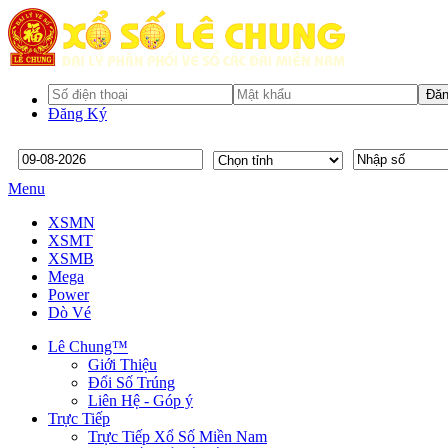
Đăng Ký
Menu
XSMN
XSMT
XSMB
Mega
Power
Dò Vé
Lê Chung™
Giới Thiệu
Đổi Số Trúng
Liên Hệ - Góp ý
Trực Tiếp
Trực Tiếp Xổ Số Miền Nam