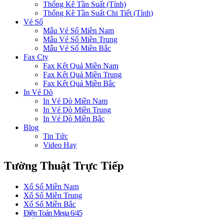
Thống Kê Tần Suất (Tỉnh)
Thống Kê Tần Suất Chi Tiết (Tỉnh)
Vé Số
Mẫu Vé Số Miền Nam
Mẫu Vé Số Miền Trung
Mẫu Vé Số Miền Bắc
Fax Cty
Fax Kết Quả Miền Nam
Fax Kết Quả Miền Trung
Fax Kết Quả Miền Bắc
In Vé Dò
In Vé Dò Miền Nam
In Vé Dò Miền Trung
In Vé Dò Miền Bắc
Blog
Tin Tức
Video Hay
Tường Thuật Trực Tiếp
Xổ Số Miền Nam
Xổ Số Miền Trung
Xổ Số Miền Bắc
Điện Toán Mega 6/45