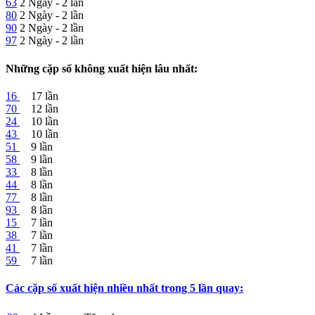
63
2 Ngày - 2 lần
80
2 Ngày - 2 lần
90
2 Ngày - 2 lần
97
2 Ngày - 2 lần
Những cặp số không xuất hiện lâu nhất:
16
17 lần
70
12 lần
24
10 lần
43
10 lần
51
9 lần
58
9 lần
33
8 lần
44
8 lần
77
8 lần
93
8 lần
15
7 lần
38
7 lần
41
7 lần
59
7 lần
Các cặp số xuất hiện nhiều nhất trong 5 lần quay: