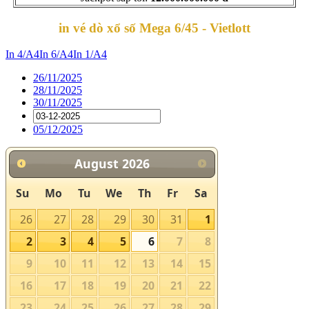
in vé dò xổ số Mega 6/45 - Vietlott
In 4/A4
In 6/A4
In 1/A4
26/11
/2025
28/11
/2025
30/11
/2025
05/12
/2025
August
2026
Su
Mo
Tu
We
Th
Fr
Sa
26
27
28
29
30
31
1
2
3
4
5
6
7
8
9
10
11
12
13
14
15
16
17
18
19
20
21
22
23
24
25
26
27
28
29