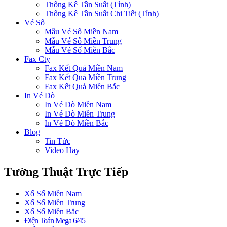
Thống Kê Tần Suất (Tỉnh)
Thống Kê Tần Suất Chi Tiết (Tỉnh)
Vé Số
Mẫu Vé Số Miền Nam
Mẫu Vé Số Miền Trung
Mẫu Vé Số Miền Bắc
Fax Cty
Fax Kết Quả Miền Nam
Fax Kết Quả Miền Trung
Fax Kết Quả Miền Bắc
In Vé Dò
In Vé Dò Miền Nam
In Vé Dò Miền Trung
In Vé Dò Miền Bắc
Blog
Tin Tức
Video Hay
Tường Thuật Trực Tiếp
Xổ Số Miền Nam
Xổ Số Miền Trung
Xổ Số Miền Bắc
Điện Toán Mega 6/45