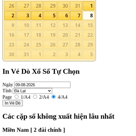
26
27
28
29
30
31
1
2
3
4
5
6
7
8
9
10
11
12
13
14
15
16
17
18
19
20
21
22
23
24
25
26
27
28
29
30
31
1
2
3
4
5
In Vé Dò Xổ Số Tự Chọn
Ngày
Tỉnh
Page
1/A4
2/A4
4/A4
Các cặp số không xuất hiện lâu nhất
Miền Nam [ 2 đài chính ]