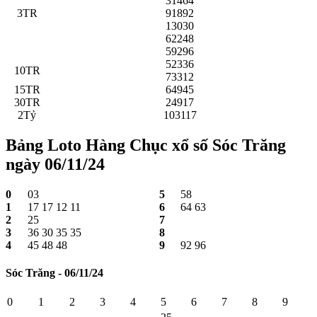
31464
3TR
91892
13030
62248
59296
52336
10TR
73312
15TR
64945
30TR
24917
2Tỷ
103117
Bảng Loto Hàng Chục xổ số Sóc Trăng
ngày 06/11/24
0
03
5
58
1
17
17
12
11
6
64
63
2
25
7
3
36
30
35
35
8
4
45
48
48
9
92
96
Sóc Trăng - 06/11/24
0
1
2
3
4
5
6
7
8
9