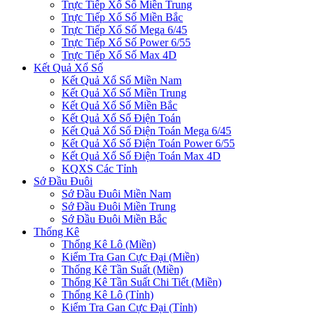
Trực Tiếp Xổ Số Miền Trung
Trực Tiếp Xổ Số Miền Bắc
Trực Tiếp Xổ Số Mega 6/45
Trực Tiếp Xổ Số Power 6/55
Trực Tiếp Xổ Số Max 4D
Kết Quả Xổ Số
Kết Quả Xổ Số Miền Nam
Kết Quả Xổ Số Miền Trung
Kết Quả Xổ Số Miền Bắc
Kết Quả Xổ Số Điện Toán
Kết Quả Xổ Số Điện Toán Mega 6/45
Kết Quả Xổ Số Điện Toán Power 6/55
Kết Quả Xổ Số Điện Toán Max 4D
KQXS Các Tỉnh
Sớ Đầu Đuôi
Sớ Đầu Đuôi Miền Nam
Sớ Đầu Đuôi Miền Trung
Sớ Đầu Đuôi Miền Bắc
Thống Kê
Thống Kê Lô (Miền)
Kiểm Tra Gan Cực Đại (Miền)
Thống Kê Tần Suất (Miền)
Thống Kê Tần Suất Chi Tiết (Miền)
Thống Kê Lô (Tỉnh)
Kiểm Tra Gan Cực Đại (Tỉnh)