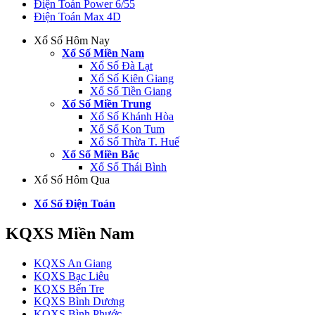
Điện Toán Power 6/55
Điện Toán Max 4D
Xổ Số Hôm Nay
Xổ Số Miền Nam
Xổ Số Đà Lạt
Xổ Số Kiên Giang
Xổ Số Tiền Giang
Xổ Số Miền Trung
Xổ Số Khánh Hòa
Xổ Số Kon Tum
Xổ Số Thừa T. Huế
Xổ Số Miền Bắc
Xổ Số Thái Bình
Xổ Số Hôm Qua
Xổ Số Điện Toán
KQXS Miền Nam
KQXS An Giang
KQXS Bạc Liêu
KQXS Bến Tre
KQXS Bình Dương
KQXS Bình Phước