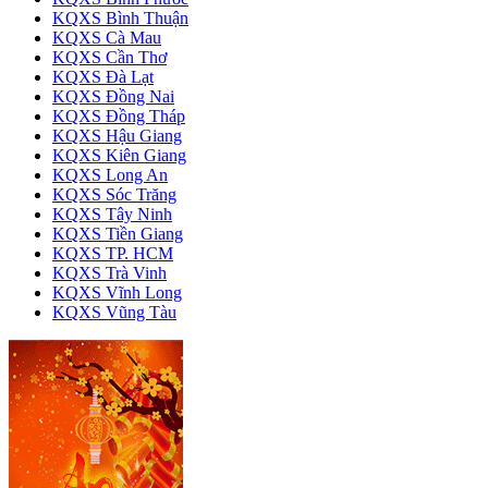
KQXS Bình Thuận
KQXS Cà Mau
KQXS Cần Thơ
KQXS Đà Lạt
KQXS Đồng Nai
KQXS Đồng Tháp
KQXS Hậu Giang
KQXS Kiên Giang
KQXS Long An
KQXS Sóc Trăng
KQXS Tây Ninh
KQXS Tiền Giang
KQXS TP. HCM
KQXS Trà Vinh
KQXS Vĩnh Long
KQXS Vũng Tàu