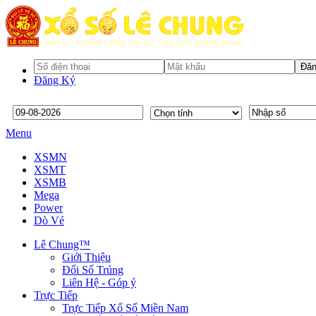
Đăng Ký
Menu
XSMN
XSMT
XSMB
Mega
Power
Dò Vé
Lê Chung™
Giới Thiệu
Đổi Số Trúng
Liên Hệ - Góp ý
Trực Tiếp
Trực Tiếp Xổ Số Miền Nam