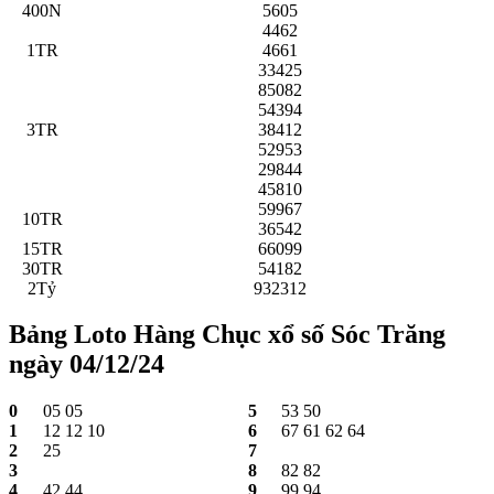
400N
5605
4462
1TR
4661
33425
85082
54394
3TR
38412
52953
29844
45810
59967
10TR
36542
15TR
66099
30TR
54182
2Tỷ
932312
Bảng Loto Hàng Chục xổ số Sóc Trăng
ngày 04/12/24
0
05
05
5
53
50
1
12
12
10
6
67
61
62
64
2
25
7
3
8
82
82
4
42
44
9
99
94