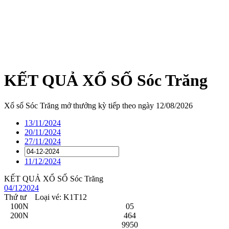
KẾT QUẢ XỔ SỐ Sóc Trăng
Xổ số Sóc Trăng mở thưởng kỳ tiếp theo ngày 12/08/2026
13/11
/2024
20/11
/2024
27/11
/2024
11/12
/2024
KẾT QUẢ XỔ SỐ Sóc Trăng
04/12
2024
Thứ tư
Loại vé: K1T12
100N
05
200N
464
9950