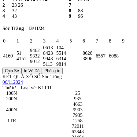
2
23
26
7
3
32
8
88
4
43
9
96
Sóc Trăng - 13/11/24
0
1
2
3
4
5
6
7
8
9
0613
104
9462
51
8423
5514
8626
4160
9332
6557
6088
4151
9943
6314
3896
9012
5113
9814
KẾT QUẢ XỔ SỐ Sóc Trăng
06/11
2024
Thứ tư
Loại vé: K1T11
100N
25
200N
935
4663
400N
9903
7935
1TR
1258
72011
62848