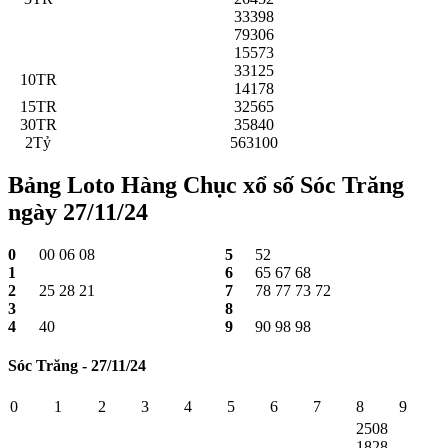
33398
79306
15573
33125
10TR
14178
15TR
32565
30TR
35840
2Tỷ
563100
Bảng Loto Hàng Chục xổ số Sóc Trăng
ngày 27/11/24
0
00
06
08
5
52
1
6
65
67
68
2
25
28
21
7
78
77
73
72
3
8
4
40
9
90
98
98
Sóc Trăng - 27/11/24
0
1
2
3
4
5
6
7
8
9
2508
1828