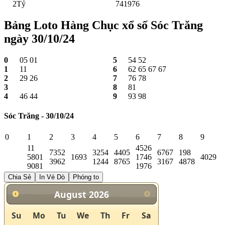
2Tỷ
741976
Bảng Loto Hàng Chục xổ số Sóc Trăng
ngày 30/10/24
0
05
01
5
54
52
1
11
6
62
65
67
67
2
29
26
7
76
78
3
8
81
4
46
44
9
93
98
Sóc Trăng - 30/10/24
0
1
2
3
4
5
6
7
8
9
11
4526
7352
3254
4405
6767
198
5801
1693
1746
4029
3962
1244
8765
3167
4878
9081
1976
August
2026
Su
Mo
Tu
We
Th
Fr
Sa