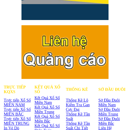
TRỰC TIẾP
KẾT QUẢ XỔ
THỐNG KÊ
SỚ ĐẦU ĐUÔI
KQXS
SỐ
Kết Quả Xổ Số
Trực tiếp Xổ Số
Thống Kê Lô
Sớ Đầu Đuôi
Miền Nam
MIỀN NAM
Kiểm Tra Gan
Miền Nam
Kết Quả Xổ Số
Trực tiếp Xổ Số
Cực Đại
Sớ Đầu Đuôi
Miền Trung
MIỀN BẮC
Thống Kê Tần
Miền Trung
Kết Quả Xổ Số
Trực tiếp Xổ Số
Suất
Sớ Đầu Đuôi
Miền Bắc
MIỀN TRUNG
Thống Kê Tần
Miền Bắc
Kết Quả Xổ Số
In Vé Dò
Suất Chi Tiết
Liên Hệ