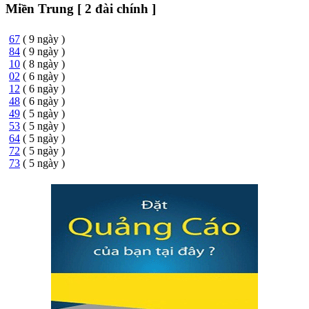
Miền Trung [ 2 đài chính ]
67
( 9 ngày )
84
( 9 ngày )
10
( 8 ngày )
02
( 6 ngày )
12
( 6 ngày )
48
( 6 ngày )
49
( 5 ngày )
53
( 5 ngày )
64
( 5 ngày )
72
( 5 ngày )
73
( 5 ngày )