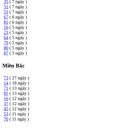
35
( 7 ngày )
51
( 7 ngày )
53
( 7 ngày )
67
( 6 ngày )
81
( 6 ngày )
16
( 5 ngày )
23
( 5 ngày )
64
( 5 ngày )
79
( 5 ngày )
80
( 5 ngày )
87
( 5 ngày )
Miền Bắc
73
( 27 ngày )
14
( 18 ngày )
71
( 13 ngày )
85
( 13 ngày )
16
( 12 ngày )
37
( 12 ngày )
45
( 12 ngày )
53
( 11 ngày )
70
( 11 ngày )