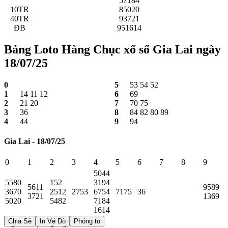
57184
10TR
85020
40TR
93721
ĐB
951614
Bảng Loto Hàng Chục xổ số Gia Lai ngày
18/07/25
0
5
53
54
52
1
14
11
12
6
69
2
21
20
7
70
75
3
36
8
84
82
80
89
4
44
9
94
Gia Lai - 18/07/25
0
1
2
3
4
5
6
7
8
9
5044
5580
152
3194
5611
9589
3670
2512
2753
6754
7175
36
3721
1369
5020
5482
7184
1614