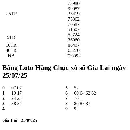
73986
99087
2,5TR
25419
75362
70587
51507
52724
5TR
36060
10TR
86407
40TR
63270
ĐB
726592
Bảng Loto Hàng Chục xổ số Gia Lai ngày
25/07/25
0
07
07
5
52
1
19
17
6
60
64
62
62
2
24
23
7
70
3
38
34
8
86
87
87
4
9
92
Gia Lai - 25/07/25