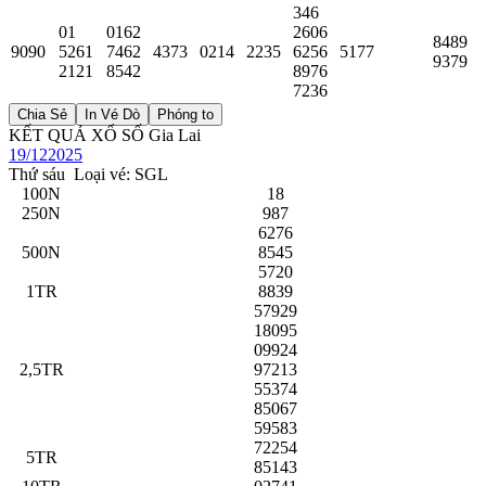
346
01
0162
2606
8489
9090
5261
7462
4373
0214
2235
6256
5177
9379
2121
8542
8976
7236
KẾT QUẢ XỔ SỐ Gia Lai
19/12
2025
Thứ sáu
Loại vé: SGL
100N
18
250N
987
6276
500N
8545
5720
1TR
8839
57929
18095
09924
2,5TR
97213
55374
85067
59583
72254
5TR
85143