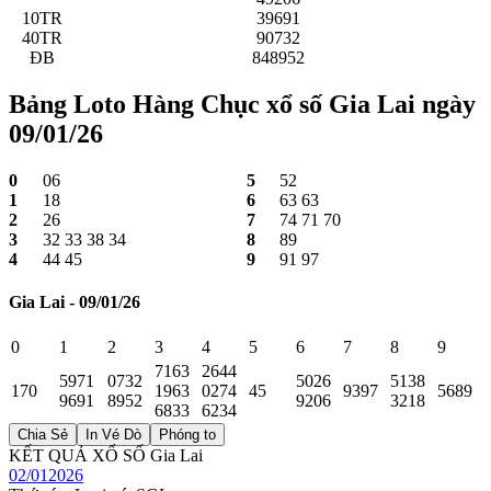
10TR
39691
40TR
90732
ĐB
848952
Bảng Loto Hàng Chục xổ số Gia Lai ngày
09/01/26
0
06
5
52
1
18
6
63
63
2
26
7
74
71
70
3
32
33
38
34
8
89
4
44
45
9
91
97
Gia Lai - 09/01/26
0
1
2
3
4
5
6
7
8
9
7163
2644
5971
0732
5026
5138
170
1963
0274
45
9397
5689
9691
8952
9206
3218
6833
6234
KẾT QUẢ XỔ SỐ Gia Lai
02/01
2026