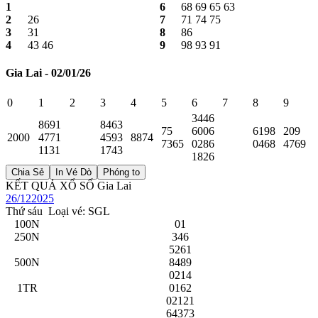
1
6
68
69
65
63
2
26
7
71
74
75
3
31
8
86
4
43
46
9
98
93
91
Gia Lai - 02/01/26
0
1
2
3
4
5
6
7
8
9
3446
8691
8463
75
6006
6198
209
2000
4771
4593
8874
7365
0286
0468
4769
1131
1743
1826
KẾT QUẢ XỔ SỐ Gia Lai
26/12
2025
Thứ sáu
Loại vé: SGL
100N
01
250N
346
5261
500N
8489
0214
1TR
0162
02121
64373