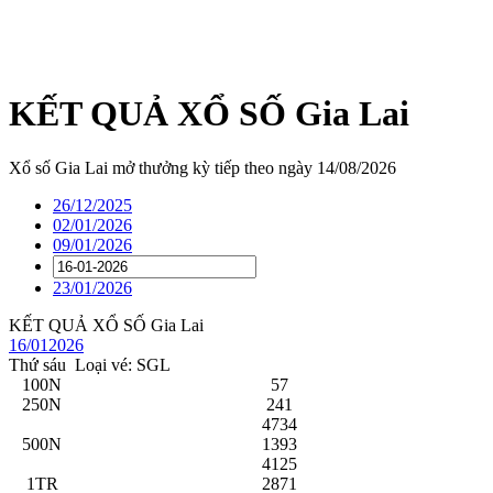
KẾT QUẢ XỔ SỐ Gia Lai
Xổ số Gia Lai mở thưởng kỳ tiếp theo ngày 14/08/2026
26/12
/2025
02/01
/2026
09/01
/2026
23/01
/2026
KẾT QUẢ XỔ SỐ Gia Lai
16/01
2026
Thứ sáu
Loại vé: SGL
100N
57
250N
241
4734
500N
1393
4125
1TR
2871