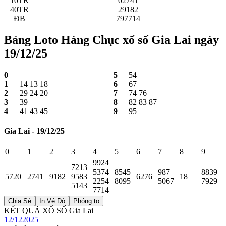
10TR
02741
40TR
29182
ĐB
797714
Bảng Loto Hàng Chục xổ số Gia Lai ngày
19/12/25
0
5
54
1
14
13
18
6
67
2
29
24
20
7
74
76
3
39
8
82
83
87
4
41
43
45
9
95
Gia Lai - 19/12/25
0
1
2
3
4
5
6
7
8
9
9924
7213
5374
8545
987
8839
5720
2741
9182
9583
6276
18
2254
8095
5067
7929
5143
7714
KẾT QUẢ XỔ SỐ Gia Lai
12/12
2025