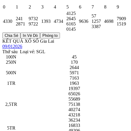
0
1
2
3
4
5
6
7
8
9
4125
57
241
9732
2645
7909
4330
1393
4734
9636
1257
4698
2871
9722
6165
1519
3387
0145
KẾT QUẢ XỔ SỐ Gia Lai
09/01
2026
Thứ sáu
Loại vé: SGL
100N
45
250N
170
2644
500N
5971
7163
1TR
1963
19397
65026
55689
2,5TR
75138
40274
43218
36234
16833
5TR
49206