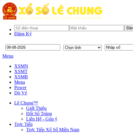
Đăng Ký
Menu
XSMN
XSMT
XSMB
Mega
Power
Dò Vé
Lê Chung™
Giới Thiệu
Đổi Số Trúng
Liên Hệ - Góp ý
Trực Tiếp
Trực Tiếp Xổ Số Miền Nam