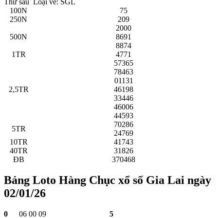
Thứ sáu
Loại vé: SGL
100N
75
250N
209
2000
500N
8691
8874
1TR
4771
57365
78463
01131
2,5TR
46198
33446
46006
44593
70286
5TR
24769
10TR
41743
40TR
31826
ĐB
370468
Bảng Loto Hàng Chục xổ số Gia Lai ngày
02/01/26
0
06
00
09
5