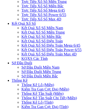
Trực Tiếp Xổ Số Miền Trung
Trực Tiếp Xổ Số Miền Bắc
Trực Tiếp Xổ Số Mega 6/45
Trực Tiếp Xổ Số Power 6/55
Trực Tiếp Xổ Số Max 4D
Kết Quả Xổ Số
Kết Quả Xổ Số Miền Nam
Kết Quả Xổ Số Miền Trung
Kết Quả Xổ Số Miền Bắc
Kết Quả Xổ Số Điện Toán
Kết Quả Xổ Số Điện Toán Mega 6/45
Kết Quả Xổ Số Điện Toán Power 6/55
Kết Quả Xổ Số Điện Toán Max 4D
KQXS Các Tỉnh
Sớ Đầu Đuôi
Sớ Đầu Đuôi Miền Nam
Sớ Đầu Đuôi Miền Trung
Sớ Đầu Đuôi Miền Bắc
Thống Kê
Thống Kê Lô (Miền)
Kiểm Tra Gan Cực Đại (Miền)
Thống Kê Tần Suất (Miền)
Thống Kê Tần Suất Chi Tiết (Miền)
Thống Kê Lô (Tỉnh)
Kiểm Tra Gan Cực Đại (Tỉnh)