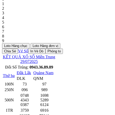
1
2
3
4
5
6
7
8
9
Vé Số
KẾT QUẢ XỔ SỐ Miền Trung
29/07
2025
Đổi Số Trúng:
0943.36.89.89
Đắk Lắk
Quảng Nam
Thứ ba
DLK
QNM
100N
73
97
250N
096
989
0748
1698
500N
4343
5289
0387
6124
1TR
3759
6916