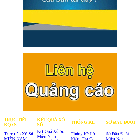
TRỰC TIẾP
KẾT QUẢ XỔ
THỐNG KÊ
SỚ ĐẦU ĐUÔI
KQXS
SỐ
Kết Quả Xổ Số
Trực tiếp Xổ Số
Thống Kê Lô
Sớ Đầu Đuôi
Miền Nam
MIỀN NAM
Kiểm Tra Gan
Miền Nam