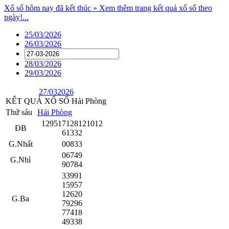
Xổ số hôm nay đã kết thúc » Xem thêm trang kết quả xổ số theo
ngày!...
25/03
/2026
26/03
/2026
28/03
/2026
29/03
/2026
27/03
2026
KẾT QUẢ XỔ SỐ Hải Phòng
Thứ sáu
Hải Phòng
12
9
5
1712
812
1012
ĐB
61332
G.Nhất
00833
06749
G.Nhì
90784
33991
15957
12620
G.Ba
79296
77418
49338