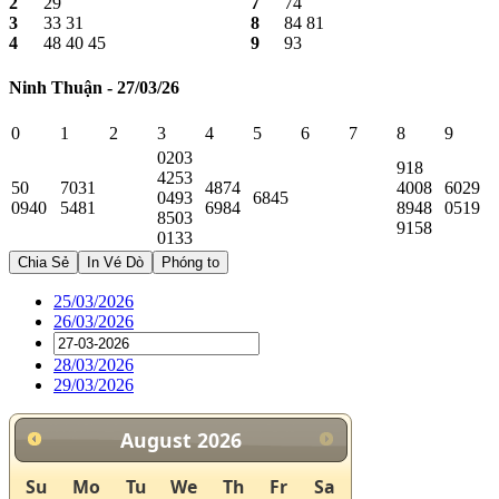
2
29
7
74
3
33
31
8
84
81
4
48
40
45
9
93
Ninh Thuận - 27/03/26
0
1
2
3
4
5
6
7
8
9
0203
918
4253
50
7031
4874
4008
6029
0493
6845
0940
5481
6984
8948
0519
8503
9158
0133
25/03
/2026
26/03
/2026
28/03
/2026
29/03
/2026
August
2026
Su
Mo
Tu
We
Th
Fr
Sa