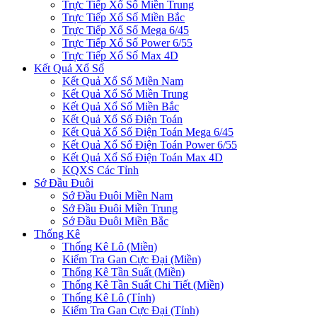
Trực Tiếp Xổ Số Miền Trung
Trực Tiếp Xổ Số Miền Bắc
Trực Tiếp Xổ Số Mega 6/45
Trực Tiếp Xổ Số Power 6/55
Trực Tiếp Xổ Số Max 4D
Kết Quả Xổ Số
Kết Quả Xổ Số Miền Nam
Kết Quả Xổ Số Miền Trung
Kết Quả Xổ Số Miền Bắc
Kết Quả Xổ Số Điện Toán
Kết Quả Xổ Số Điện Toán Mega 6/45
Kết Quả Xổ Số Điện Toán Power 6/55
Kết Quả Xổ Số Điện Toán Max 4D
KQXS Các Tỉnh
Sớ Đầu Đuôi
Sớ Đầu Đuôi Miền Nam
Sớ Đầu Đuôi Miền Trung
Sớ Đầu Đuôi Miền Bắc
Thống Kê
Thống Kê Lô (Miền)
Kiểm Tra Gan Cực Đại (Miền)
Thống Kê Tần Suất (Miền)
Thống Kê Tần Suất Chi Tiết (Miền)
Thống Kê Lô (Tỉnh)
Kiểm Tra Gan Cực Đại (Tỉnh)