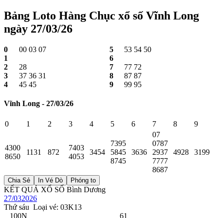
Bảng Loto Hàng Chục xổ số Vĩnh Long
ngày 27/03/26
0
00
03
07
5
53
54
50
1
6
2
28
7
77
72
3
37
36
31
8
87
87
4
45
45
9
99
95
Vĩnh Long - 27/03/26
0
1
2
3
4
5
6
7
8
9
07
7395
0787
4300
7403
1131
872
3454
5845
3636
2937
4928
3199
8650
4053
8745
7777
8687
KẾT QUẢ XỔ SỐ Bình Dương
27/03
2026
Thứ sáu
Loại vé: 03K13
100N
61