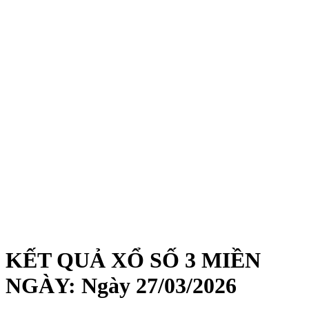
KẾT QUẢ XỔ SỐ 3 MIỀN
NGÀY: Ngày 27/03/2026