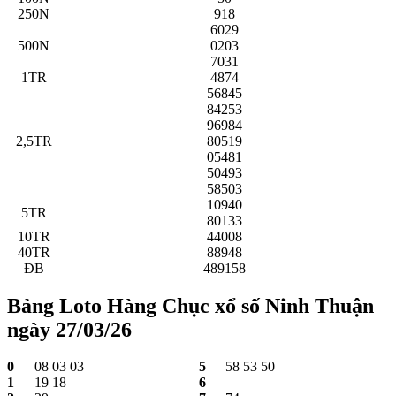
250N
918
6029
500N
0203
7031
1TR
4874
56845
84253
96984
2,5TR
80519
05481
50493
58503
10940
5TR
80133
10TR
44008
40TR
88948
ĐB
489158
Bảng Loto Hàng Chục xổ số Ninh Thuận
ngày 27/03/26
0
08
03
03
5
58
53
50
1
19
18
6