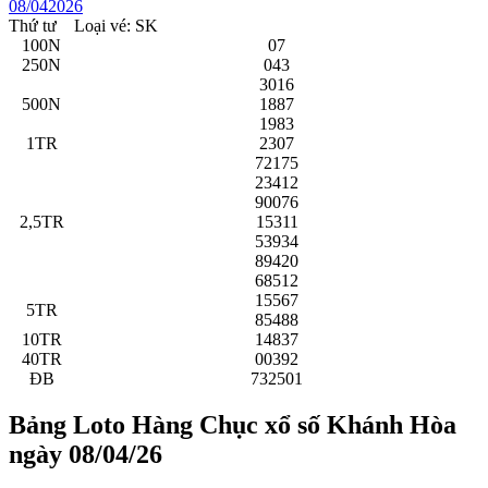
08/04
2026
Thứ tư
Loại vé: SK
100N
07
250N
043
3016
500N
1887
1983
1TR
2307
72175
23412
90076
2,5TR
15311
53934
89420
68512
15567
5TR
85488
10TR
14837
40TR
00392
ĐB
732501
Bảng Loto Hàng Chục xổ số Khánh Hòa
ngày 08/04/26