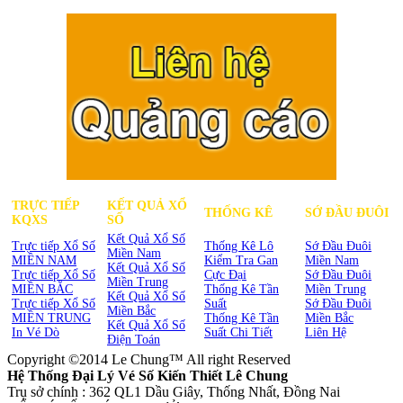
TRỰC TIẾP
KẾT QUẢ XỔ
THỐNG KÊ
SỚ ĐẦU ĐUÔI
KQXS
SỐ
Kết Quả Xổ Số
Trực tiếp Xổ Số
Thống Kê Lô
Sớ Đầu Đuôi
Miền Nam
MIỀN NAM
Kiểm Tra Gan
Miền Nam
Kết Quả Xổ Số
Trực tiếp Xổ Số
Cực Đại
Sớ Đầu Đuôi
Miền Trung
MIỀN BẮC
Thống Kê Tần
Miền Trung
Kết Quả Xổ Số
Trực tiếp Xổ Số
Suất
Sớ Đầu Đuôi
Miền Bắc
MIỀN TRUNG
Thống Kê Tần
Miền Bắc
Kết Quả Xổ Số
In Vé Dò
Suất Chi Tiết
Liên Hệ
Điện Toán
Copyright ©2014 Le Chung™ All right Reserved
Hệ Thống Đại Lý Vé Số Kiến Thiết Lê Chung
Trụ sở chính : 362 QL1 Dầu Giây, Thống Nhất, Đồng Nai