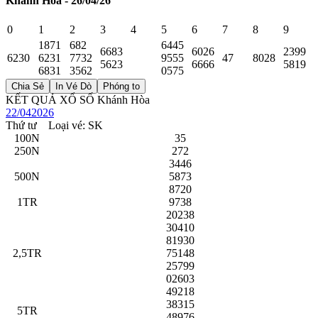
Khánh Hòa - 26/04/26
0
1
2
3
4
5
6
7
8
9
1871
682
6445
6683
6026
2399
6230
6231
7732
9555
47
8028
5623
6666
5819
6831
3562
0575
KẾT QUẢ XỔ SỐ Khánh Hòa
22/04
2026
Thứ tư
Loại vé: SK
100N
35
250N
272
3446
500N
5873
8720
1TR
9738
20238
30410
81930
2,5TR
75148
25799
02603
49218
38315
5TR
48976