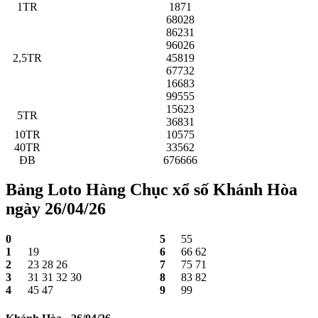
1TR
1871
68028
86231
96026
2,5TR
45819
67732
16683
99555
15623
5TR
36831
10TR
10575
40TR
33562
ĐB
676666
Bảng Loto Hàng Chục xổ số Khánh Hòa
ngày 26/04/26
0
5
55
1
19
6
66
62
2
23
28
26
7
75
71
3
31
31
32
30
8
83
82
4
45
47
9
99