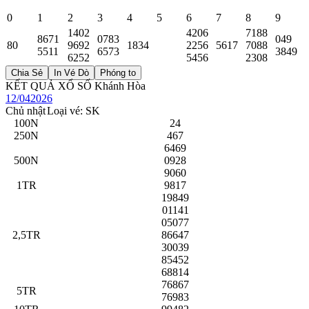
0
1
2
3
4
5
6
7
8
9
1402
4206
7188
8671
0783
049
80
9692
1834
2256
5617
7088
5511
6573
3849
6252
5456
2308
KẾT QUẢ XỔ SỐ Khánh Hòa
12/04
2026
Chủ nhật
Loại vé: SK
100N
24
250N
467
6469
500N
0928
9060
1TR
9817
19849
01141
05077
2,5TR
86647
30039
85452
68814
76867
5TR
76983