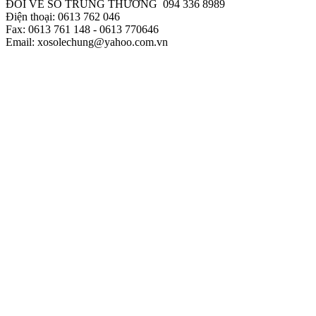
ĐỔI VÉ SỐ TRÚNG THƯỞNG 094 336 8989
Điện thoại: 0613 762 046
Fax: 0613 761 148 - 0613 770646
Email: xosolechung@yahoo.com.vn