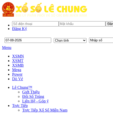
Đăng Ký
Menu
XSMN
XSMT
XSMB
Mega
Power
Dò Vé
Lê Chung™
Giới Thiệu
Đổi Số Trúng
Liên Hệ - Góp ý
Trực Tiếp
Trực Tiếp Xổ Số Miền Nam