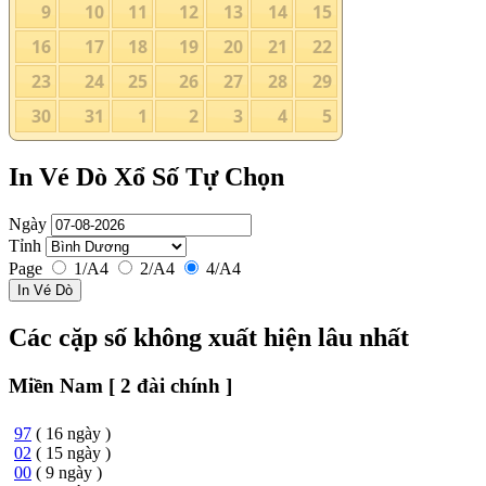
9
10
11
12
13
14
15
16
17
18
19
20
21
22
23
24
25
26
27
28
29
30
31
1
2
3
4
5
In Vé Dò Xổ Số Tự Chọn
Ngày
Tỉnh
Page
1/A4
2/A4
4/A4
Các cặp số không xuất hiện lâu nhất
Miền Nam [ 2 đài chính ]
97
( 16 ngày )
02
( 15 ngày )
00
( 9 ngày )