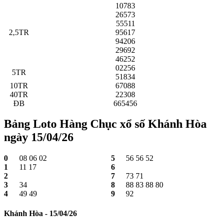
10783
26573
55511
2,5TR
95617
94206
29692
46252
02256
5TR
51834
10TR
67088
40TR
22308
ĐB
665456
Bảng Loto Hàng Chục xổ số Khánh Hòa
ngày 15/04/26
0
08
06
02
5
56
56
52
1
11
17
6
2
7
73
71
3
34
8
88
83
88
80
4
49
49
9
92
Khánh Hòa - 15/04/26