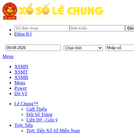
Đăng Ký
Menu
XSMN
XSMT
XSMB
Mega
Power
Dò Vé
Lê Chung™
Giới Thiệu
Đổi Số Trúng
Liên Hệ - Góp ý
Trực Tiếp
Trực Tiếp Xổ Số Miền Nam