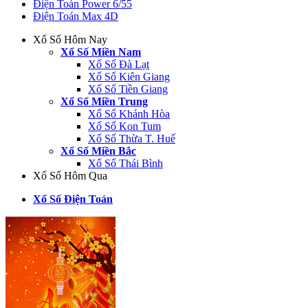
Điện Toán Power 6/55
Điện Toán Max 4D
Xổ Số Hôm Nay
Xổ Số Miền Nam
Xổ Số Đà Lạt
Xổ Số Kiên Giang
Xổ Số Tiền Giang
Xổ Số Miền Trung
Xổ Số Khánh Hòa
Xổ Số Kon Tum
Xổ Số Thừa T. Huế
Xổ Số Miền Bắc
Xổ Số Thái Bình
Xổ Số Hôm Qua
Xổ Số Điện Toán