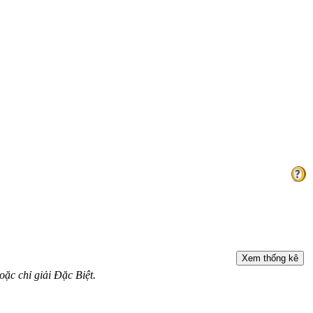
oặc chỉ giải Đặc Biệt.