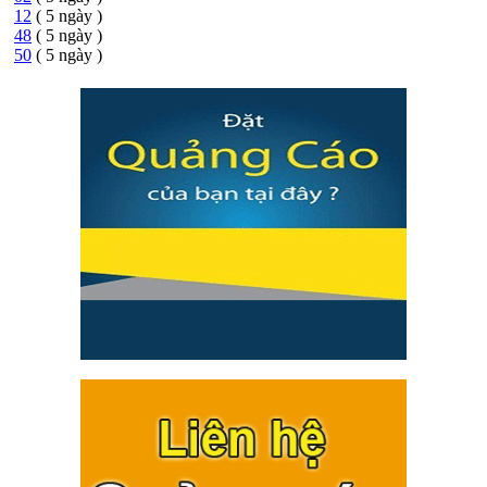
12
( 5 ngày )
48
( 5 ngày )
50
( 5 ngày )