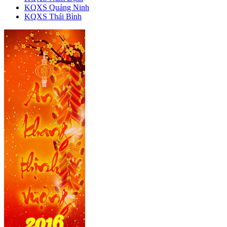
KQXS Quảng Ninh
KQXS Thái Bình