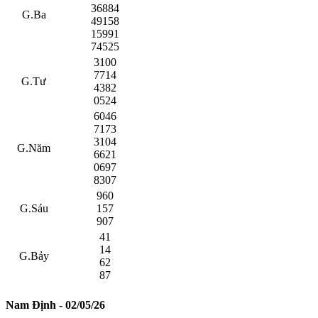
36884
G.Ba
49158
15991
74525
3100
7714
G.Tư
4382
0524
6046
7173
3104
G.Năm
6621
0697
8307
960
G.Sáu
157
907
41
14
G.Bảy
62
87
Nam Định - 02/05/26