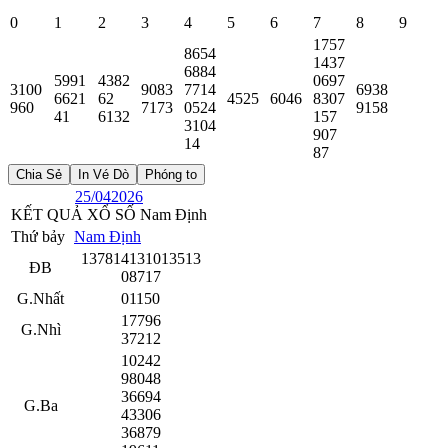
0
1
2
3
4
5
6
7
8
9
1757
8654
1437
6884
5991
4382
0697
3100
9083
7714
6938
6621
62
4525
6046
8307
960
7173
0524
9158
41
6132
157
3104
907
14
87
25/04
2026
KẾT QUẢ XỔ SỐ Nam Định
Thứ bảy
Nam Định
13
7
8
1413
1013
513
ĐB
08717
G.Nhất
01150
17796
G.Nhì
37212
10242
98048
36694
G.Ba
43306
36879