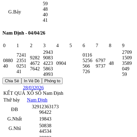
59
48
G.Bảy
40
41
Nam Định - 04/04/26
0
1
2
3
4
5
6
7
8
9
2943
2709
7241
0116
9282
9083
1509
0880
2351
5256
6797
4672
4223
0904
48
3589
40
0251
566
9737
7642
5863
049
41
726
4993
59
28/03
2026
KẾT QUẢ XỔ SỐ Nam Định
Thứ bảy
Nam Định
3
2
9
123
63
173
ĐB
96422
G.Nhất
19843
50838
G.Nhì
44534