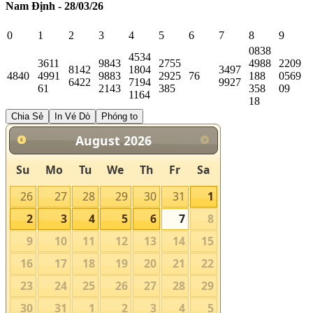
Nam Định - 28/03/26
0
1
2
3
4
5
6
7
8
9
0838
4534
3611
9843
2755
4988
2209
8142
1804
3497
4840
4991
9883
2925
76
188
0569
6422
7194
9927
61
2143
385
358
09
1164
18
August
2026
Su
Mo
Tu
We
Th
Fr
Sa
26
27
28
29
30
31
1
2
3
4
5
6
7
8
9
10
11
12
13
14
15
16
17
18
19
20
21
22
23
24
25
26
27
28
29
30
31
1
2
3
4
5