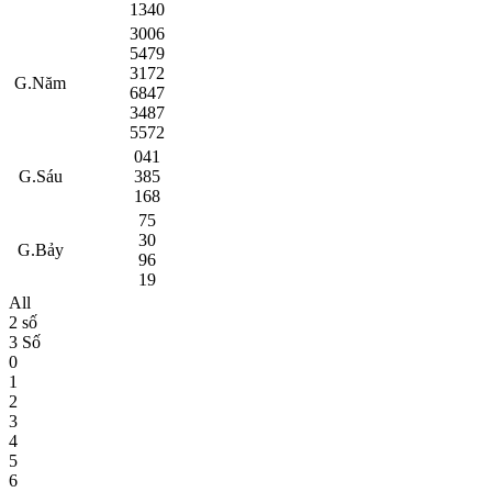
1340
3006
5479
3172
G.Năm
6847
3487
5572
041
G.Sáu
385
168
75
30
G.Bảy
96
19
All
2 số
3 Số
0
1
2
3
4
5
6