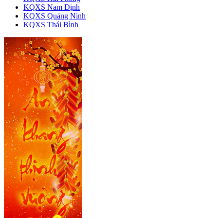
KQXS Nam Định
KQXS Quảng Ninh
KQXS Thái Bình