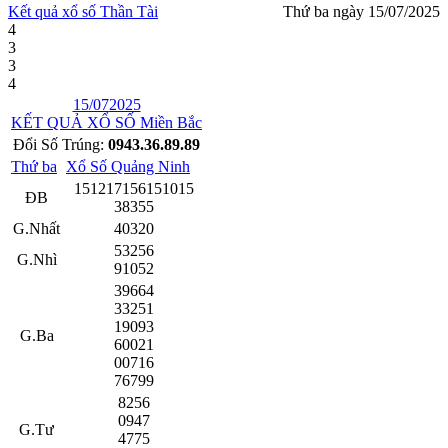
Kết quả xổ số Thần Tài
Thứ ba ngày 15/07/2025
4
3
3
4
15/07
2025
KẾT QUẢ XỔ SỐ Miền Bắc
Đổi Số Trúng:
0943.36.89.89
Thứ ba
Xổ Số Quảng Ninh
15
12
1
715
615
1015
ĐB
38355
G.Nhất
40320
53256
G.Nhì
91052
39664
33251
19093
G.Ba
60021
00716
76799
8256
0947
G.Tư
4775